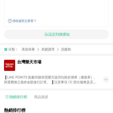
價格趨勢怎麼看？
設定到價通知
分類：
美妝保養
美髮護理
洗髮精
台灣樂天市場
▐ LINE POINTS 點數回饋依照樂天提供扣除折價券（優惠券）、
與運費後之最終金額進行計算。 ▐ 注意事項 (1) 部分服務及店家
不符合贈點資格，購買後將不贈送 LINE POINTS 點數，亦不得使
用點數紅包，如：ezcook 美食廚房、樂天市場商家付款中心、
Smart mobile、神腦生活、JS巨盛、樂天KOBO電子書，請詳閱
熱銷排行榜
商品描述
LINE POINTS 加碼店家清單
（https://lin.ee/1MCw7pe/rcfk）。 (2) 需透過 LINE 購物前往
熱銷排行榜
台灣樂天市場，並在同一瀏覽器於24小時內結帳，才享有 LINE