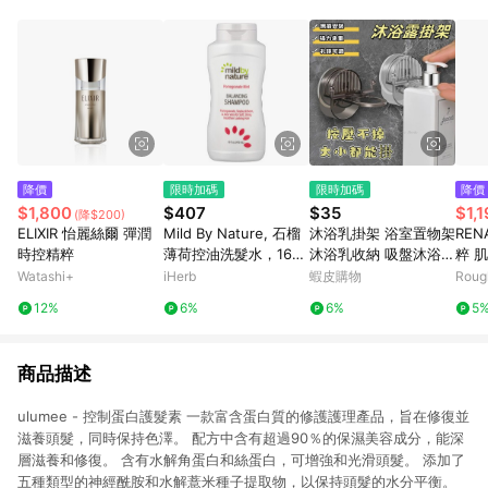
POINTS 回饋。 (3) 若購買之訂單（包含預購商品）未符合樂天
市場 45 天內完成訂單出貨及結帳，則不符合贈點資格。 (4) 如
使用APP、或中途瀏覽比價網、回饋網、Google等其他網頁、或
由網頁版(電腦版/手機版網頁)切換為App都將會造成追蹤中斷而
無法進行 LINE POINTS 回饋。 (5) LINE 購物為購物資訊整合性
平台，商品資料更新會有時間差，如顯示之商品規格、顏色、價
位、贈品與台灣樂天市場銷售網頁不符，以銷售網頁標示為準。
(6) 導購訂單已逾 365 天，根據台灣樂天回饋規定，逾期訂單將
不符合回饋資格。 (7) 若上述或其他原因，致使消費者無接收到
降價
限時加碼
限時加碼
降價
點數回饋或點數回饋有爭議，台灣樂天市場保有更改條款與法律
$1,800
$407
$35
$1,
(降$200)
追訴之權利，活動詳情以樂天市場網站公告為準。
ELIXIR 怡麗絲爾 彈潤
Mild By Nature, 石榴
沐浴乳掛架 浴室置物架
RE
時控精粹
薄荷控油洗髮水，16
沐浴乳收納 吸盤沐浴乳
粹 
液量盎司（473 毫升）
架 沐浴架 牆壁置物架
l
Watashi+
iHerb
蝦皮購物
Roug
洗髮精架 沐浴乳掛勾
12%
6%
6%
5
浴室置物架 瓶口架
商品描述
ulumee - 控制蛋白護髮素 一款富含蛋白質的修護護理產品，旨在修復並
滋養頭髮，同時保持色澤。 配方中含有超過90％的保濕美容成分，能深
層滋養和修復。 含有水解角蛋白和絲蛋白，可增強和光滑頭髮。 添加了
五種類型的神經酰胺和水解薏米種子提取物，以保持頭髮的水分平衡。