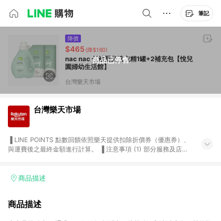
筆記
降價
$465
(降$160)
nac nac 低敏嬰兒洗衣精1罐+2補充包【悅兒
商品已停售
園婦幼生活館】
台灣樂天市場
台灣樂天市場
▐ LINE POINTS 點數回饋依照樂天提供扣除折價券（優惠券）、
與運費後之最終金額進行計算。 ▐ 注意事項 (1) 部分服務及店家
不符合贈點資格，購買後將不贈送 LINE POINTS 點數，亦不得使
用點數紅包，如：ezcook 美食廚房、樂天市場商家付款中心、
Smart mobile、神腦生活、JS巨盛、樂天KOBO電子書，請詳閱
商品描述
LINE POINTS 加碼店家清單
（https://lin.ee/1MCw7pe/rcfk）。 (2) 需透過 LINE 購物前往
商品描述
台灣樂天市場，並在同一瀏覽器於24小時內結帳，才享有 LINE
POINTS 回饋。 (3) 若購買之訂單（包含預購商品）未符合樂天