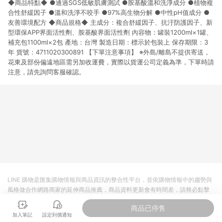
◆商品特點◆ ●通過SGS低敏肌膚測試 ●胺基酸溫和洗淨成分 ●植物複
市場 45 天內完成訂單出貨及結帳，則不符合贈點資格。 (4) 如
使用APP、或中途瀏覽比價網、回饋網、Google等其他網頁、或
合性舒緩因子 ●溫和洗淨不咬手 ●97%高生物分解 ●中性pH值成分 ●
由網頁版(電腦版/手機版網頁)切換為App都將會造成追蹤中斷而
友善環境配方 ◆商品規格◆ 主成分：複合舒緩因子、抗汙防護因子、新
無法進行 LINE POINTS 回饋。 (5) LINE 購物為購物資訊整合性
型環保APP界面活性劑、胺基酸界面活性劑 內容物：罐裝1200ml×1罐、
平台，商品資料更新會有時間差，如顯示之商品規格、顏色、價
補充包1100ml×2包 產地：台灣 製造日期：標示於包裝上 保存期限：3
位、贈品與台灣樂天市場銷售網頁不符，以銷售網頁標示為準。
年 貨號：4711020300891 【下單注意事項】 ※外島/離島不提供寄送，
(6) 導購訂單已逾 365 天，根據台灣樂天回饋規定，逾期訂單將
花東及部份偏遠地區需另加收運費，實際以貨運公司定義為準，下單時請
不符合回饋資格。 (7) 若上述或其他原因，致使消費者無接收到
注意，請先詢問客服確認。
點數回饋或點數回饋有爭議，台灣樂天市場保有更改條款與法律
追訴之權利，活動詳情以樂天市場網站公告為準。
LINE 購物是匯集購物情報與商品資訊的整合性平台，並依購物情報中的趨勢與
風格做合作網路商家的延伸商品推薦，商品資料更新會有時間差，請務必點擊
商品至各合作網路商家，確認現售價與購物條件，一切資訊以合作廠商網頁為
商品已停售
準。
加入筆記
設定到價通知