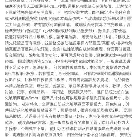
投影膜白板，詳見各賣場。 ※ 偏遠地區需補貼運費/非1樓.無電梯(或電
梯進不去)需人工搬運須外加上樓費/選用化妝螺絲安裝須加價。上述情況
下單前請先告知將另開賣場。 ※ 標準安裝方式：白色固定片+少矽利康
或 矽利康貼壁安裝 購物小提醒 本商品價格不含玻璃或鋁質筆槽及透明壓
克力筆盒.筆架，若有需求可加價選購。 玻璃板面材質為防眩光玻璃，含
標準安裝(白色固定片+少矽利康或矽利康貼壁安裝)，數量多另有優惠。
歡迎訂製特殊尺寸玻璃白板，請來電洽詢。 若安裝地點非1樓，2樓以上
請先確認是否有電梯，並請務必協助確認電梯內部寬度/高度 或 樓梯轉角
總寬度是否足夠才能訂製，謝謝! 磁性玻璃白板烤漆處理，背面再貼覆鐵
質金屬背板，除增加吸附功能，更可保護烤漆塗層，避免運送途中被刮傷
碰傷。 因玻璃厚度有5mm，必須使用強力磁鐵才能吸附，一般磁鐵因磁
性不足吸不住，無法使用。 訂製磁性玻璃白板，本公司均會贈送強力磁
鐵+白板筆+板擦，若有需要可再另外加購。 另有鋁框磁性歐洲霧面琺瑯
投影白板、鋁框磁性投影膜白板等，若有需要請詳見各賣場。 商品特色
本商品適合教室、辦公室、會議室、家庭等各種環境做展示、教學、分析
討論、記事、創意塗鴉......等用途，既美觀又時尚。 進口防眩光超白強
化玻璃厚度為5mm；標準尺寸外也可依現場需求幫您訂製各種尺寸，歡
迎洽詢。 板材特色：全新進口防眩光玻璃霧面不易反光、顏色純白，與
傳統防眩光玻璃白板材質不同，極易擦拭，很適合投影及書寫2用。 寫順
暢易擦拭，若遇長時間沒有擦拭而墨跡已乾時，也可使用去漬油輕鬆擦拭
乾淨。 硬度高極耐書寫，無一般白板會有的磨損問題，除非遇到外力大
力撞擊，否則萬年不壞。 使用水刀精準切割及自動電腦鑽石光邊鏡面研
磨，處理後除四角為自然圓弧R角，四邊邊緣平滑不會刮傷皮膚。 安裝方