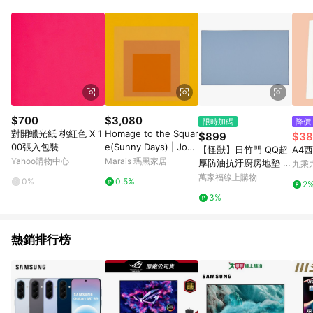
POINTS 回饋。 (3) 若購買之訂單（包含預購商品）未符合樂天
市場 45 天內完成訂單出貨及結帳，則不符合贈點資格。 (4) 如
使用APP、或中途瀏覽比價網、回饋網、Google等其他網頁、或
由網頁版(電腦版/手機版網頁)切換為App都將會造成追蹤中斷而
無法進行 LINE POINTS 回饋。 (5) LINE 購物為購物資訊整合性
平台，商品資料更新會有時間差，如顯示之商品規格、顏色、價
位、贈品與台灣樂天市場銷售網頁不符，以銷售網頁標示為準。
(6) 導購訂單已逾 365 天，根據台灣樂天回饋規定，逾期訂單將
不符合回饋資格。 (7) 若上述或其他原因，致使消費者無接收到
$700
$3,080
限時加碼
降價
點數回饋或點數回饋有爭議，台灣樂天市場保有更改條款與法律
對開蠟光紙 桃紅色 X 1
Homage to the Squar
$899
$38
追訴之權利，活動詳情以樂天市場網站公告為準。
00張入包裝
e(Sunny Days) | Jose
【怪獸】日竹門 QQ超
A4西
f Albers - 銀色鋁框-中
Yahoo購物中心
Marais 瑪黑家居
厚防油抗汙廚房地墊 (8
九乘
尺寸
0X50cm) -淺藍
萬家福線上購物
0%
0.5%
2
3%
熱銷排行榜