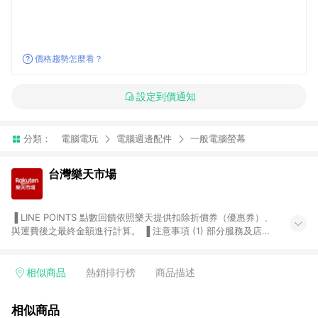
價格趨勢怎麼看？
設定到價通知
分類：
電腦電玩
電腦週邊配件
一般電腦螢幕
台灣樂天市場
▐ LINE POINTS 點數回饋依照樂天提供扣除折價券（優惠券）、
與運費後之最終金額進行計算。 ▐ 注意事項 (1) 部分服務及店家
不符合贈點資格，購買後將不贈送 LINE POINTS 點數，亦不得使
用點數紅包，如：ezcook 美食廚房、樂天市場商家付款中心、
Smart mobile、神腦生活、JS巨盛、樂天KOBO電子書，請詳閱
相似商品
熱銷排行榜
商品描述
LINE POINTS 加碼店家清單
（https://lin.ee/1MCw7pe/rcfk）。 (2) 需透過 LINE 購物前往
相似商品
台灣樂天市場，並在同一瀏覽器於24小時內結帳，才享有 LINE