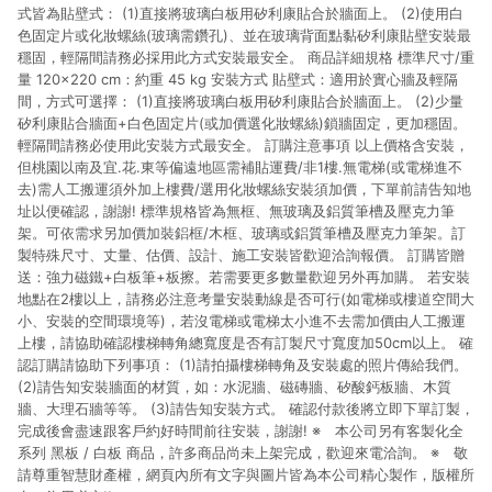
式皆為貼壁式： (1)直接將玻璃白板用矽利康貼合於牆面上。 (2)使用白
色固定片或化妝螺絲(玻璃需鑽孔)、並在玻璃背面點黏矽利康貼壁安裝最
穩固，輕隔間請務必採用此方式安裝最安全。 商品詳細規格 標準尺寸/重
量 120×220 cm：約重 45 kg 安裝方式 貼壁式：適用於實心牆及輕隔
間，方式可選擇： (1)直接將玻璃白板用矽利康貼合於牆面上。 (2)少量
矽利康貼合牆面+白色固定片(或加價選化妝螺絲)鎖牆固定，更加穩固。
輕隔間請務必使用此安裝方式最安全。 訂購注意事項 以上價格含安裝，
但桃園以南及宜.花.東等偏遠地區需補貼運費/非1樓.無電梯(或電梯進不
去)需人工搬運須外加上樓費/選用化妝螺絲安裝須加價，下單前請告知地
址以便確認，謝謝! 標準規格皆為無框、無玻璃及鋁質筆槽及壓克力筆
架。可依需求另加價加裝鋁框/木框、玻璃或鋁質筆槽及壓克力筆架。訂
製特殊尺寸、丈量、估價、設計、施工安裝皆歡迎洽詢報價。 訂購皆贈
送：強力磁鐵+白板筆+板擦。若需要更多數量歡迎另外再加購。 若安裝
地點在2樓以上，請務必注意考量安裝動線是否可行(如電梯或樓道空間大
小、安裝的空間環境等)，若沒電梯或電梯太小進不去需加價由人工搬運
上樓，請協助確認樓梯轉角總寬度是否有訂製尺寸寬度加50cm以上。 確
認訂購請協助下列事項： (1)請拍攝樓梯轉角及安裝處的照片傳給我們。
(2)請告知安裝牆面的材質，如：水泥牆、磁磚牆、矽酸鈣板牆、木質
牆、大理石牆等等。 (3)請告知安裝方式。 確認付款後將立即下單訂製，
完成後會盡速跟客戶約好時間前往安裝，謝謝! ※ 本公司另有客製化全
系列 黑板 / 白板 商品，許多商品尚未上架完成，歡迎來電洽詢。 ※ 敬
請尊重智慧財產權，網頁內所有文字與圖片皆為本公司精心製作，版權所