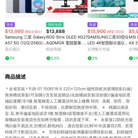
降價
限時加碼
降價
降價
$13,990
$13,888
$15,900
$5,
(降$5,500)
(降$7,000)
Samsung 三星 Galaxy
ROG Strix OLED XG27
SAMSUNG三星50型Q
MSI
A57 5G (12G/256G)
AQDMGR 電競螢幕 27
LED 4K智慧顯示器QA
AX 
5000萬鏡頭畫素 6.7吋
吋 可旋轉 240Hz 2K
50Q7FAAXXZW_含配
色 
震旦通訊
蝦皮商城
台灣樂天市場
台灣
螢幕 Exynos1680
電腦螢幕 0.03ms
送+安裝【愛買】
5%
0.5%
3%
5
商品描述
＊全省安裝＊PJB-01 100吋16:9 220×120cm 磁性防眩光玻璃投影白板/
無筆槽或筆架(可加購)/含安裝送贈品(化妝螺絲安裝須加價)/偏遠地區需
補貼運費/非1樓.無電梯需人工搬運須外加上樓費 時尚 ‧ 美觀 ‧ 明亮，滑
順好寫，擦拭容易，不留痕跡，抗磨耐寫無使用年限。 ※ 桃園以南及
宜.花.東等偏遠地區或非1樓.無電梯(或電梯進不去)需人工搬運或選用化
妝螺絲安裝者請先告知將另報價，請勿直接下單。 ※ 全新進口防眩光玻
璃白板不易反光.好擦拭.顏色純白，適合投影(比例16:9)及書寫2用。若需
特殊尺寸歡迎洽詢。 ※ 另有鋁框磁性歐洲霧面琺瑯投影白板、鋁框磁性