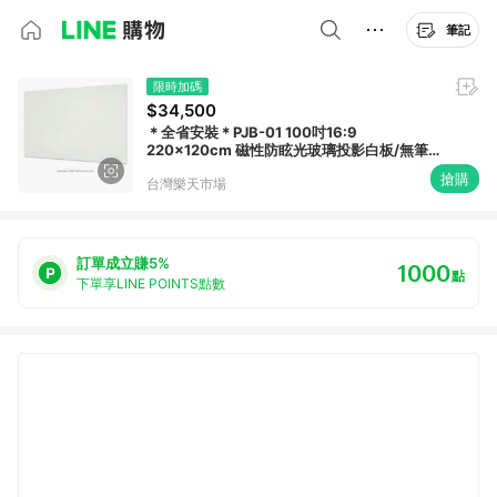
筆記
限時加碼
$34,500
＊全省安裝＊PJB-01 100吋16:9
220×120cm 磁性防眩光玻璃投影白板/無筆
槽或筆架(可加購)/含安裝送贈品(化妝螺絲安
搶購
台灣樂天市場
裝須加價)/偏遠地區需補貼運費/非1樓.無電梯
需人工搬運須外加上樓費
訂單成立賺5%
1000
點
下單享LINE POINTS點數