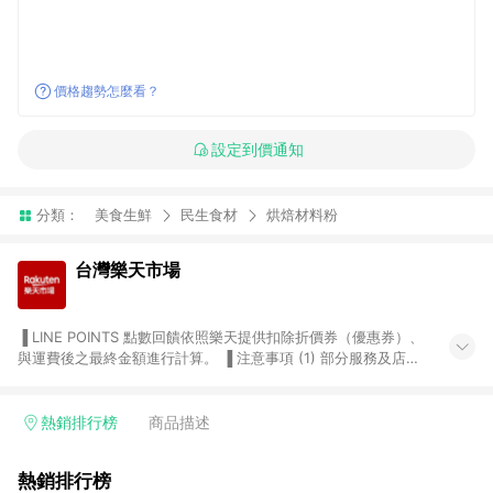
價格趨勢怎麼看？
設定到價通知
分類：
美食生鮮
民生食材
烘焙材料粉
台灣樂天市場
▐ LINE POINTS 點數回饋依照樂天提供扣除折價券（優惠券）、
與運費後之最終金額進行計算。 ▐ 注意事項 (1) 部分服務及店家
不符合贈點資格，購買後將不贈送 LINE POINTS 點數，亦不得使
用點數紅包，如：ezcook 美食廚房、樂天市場商家付款中心、
Smart mobile、神腦生活、JS巨盛、樂天KOBO電子書，請詳閱
熱銷排行榜
商品描述
LINE POINTS 加碼店家清單
（https://lin.ee/1MCw7pe/rcfk）。 (2) 需透過 LINE 購物前往
熱銷排行榜
台灣樂天市場，並在同一瀏覽器於24小時內結帳，才享有 LINE