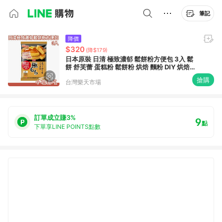
筆記
降價
$320
(降$179)
日本原裝 日清 極致濃郁 鬆餅粉方便包 3入 鬆
餅 舒芙蕾 蛋糕粉 鬆餅粉 烘焙 麵粉 DIY 烘焙粉
甜點 點心 濃郁【小福部屋】
搶購
台灣樂天市場
訂單成立賺3%
9
點
下單享LINE POINTS點數