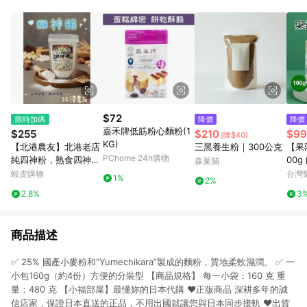
POINTS 回饋。 (3) 若購買之訂單（包含預購商品）未符合樂天
市場 45 天內完成訂單出貨及結帳，則不符合贈點資格。 (4) 如
使用APP、或中途瀏覽比價網、回饋網、Google等其他網頁、或
由網頁版(電腦版/手機版網頁)切換為App都將會造成追蹤中斷而
無法進行 LINE POINTS 回饋。 (5) LINE 購物為購物資訊整合性
平台，商品資料更新會有時間差，如顯示之商品規格、顏色、價
位、贈品與台灣樂天市場銷售網頁不符，以銷售網頁標示為準。
(6) 導購訂單已逾 365 天，根據台灣樂天回饋規定，逾期訂單將
不符合回饋資格。 (7) 若上述或其他原因，致使消費者無接收到
$72
限時加碼
降價
降價
點數回饋或點數回饋有爭議，台灣樂天市場保有更改條款與法律
嘉禾牌低筋粉心麵粉(1
$255
$210
$99
(降$40)
追訴之權利，活動詳情以樂天市場網站公告為準。
KG)
【北港農友】北港老店
三黑養生粉｜300公克
【果
PChome 24h購物
純四神粉，熟食四神
00g 餘甘子**效期202
森菓舖
粉，400g，袋裝
8.01
蝦皮購物
台灣
1%
2%
2.8%
3
商品描述
✅ 25% 國產小麥粉和“Yumechikara”製成的麵粉，質地柔軟濕潤。 ✅ 一
小包160g（約4份）方便的分裝型 【商品規格】 每一小袋：160 克 重
量：480 克 【小福部屋】最懂妳的日本代購 ❤正版商品 深耕多年的誠
信店家，保證日本直送的正品，不用出國就讓您與日本同步接軌 ❤出貨