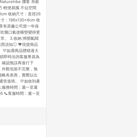
urehike 挪客 布穀
站公告為準。
小巧 輕便易攜 不佔空間
6cm 收納尺寸：直徑26
196x130x6cm 收
安心享有原廠公司貨一年保
用嘴吹幾口氣使睡墊變得更
。 3.收納:擰開氣閥
買須知ⓘ 🧡現貨商品
 💛如遇商品體積過大
，麻煩即時洽詢客服專員為
，確認無誤再進行下
，外觀包裝不完整，無
能略有差異，實際以出
管道唷。 💛如收到產
上服務時間：週一至週
66 📞客服時間：週一至