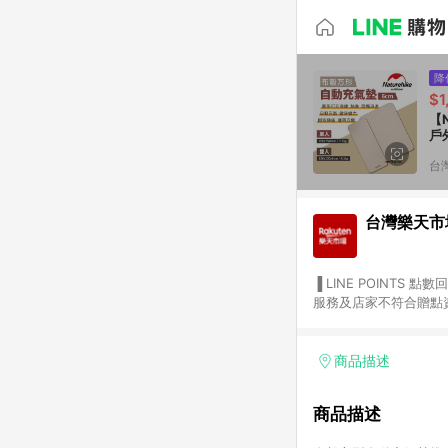
降
$1
【
戶
台
台灣樂天市
▐ LINE POINTS 點數回饋依照樂天提供扣除折價券（優惠券）、與運費後之最終金額進行計算。 ▐ 注意事項 (1) 部分
服務及店家不符合贈點資格
天市場商家付款中心、Sma
（https://lin.ee/1MCw7pe/rcfk）。 (2) 需透過 LINE 
享有 LINE POINTS 回饋。 (3) 若購買之訂單（包含預購商品）未符合樂天市場 45 天內完成訂單
商品描述
合贈點資格。 (4) 如使用APP、或中途瀏覽比價網、回饋網、Google等其他網頁、或由網頁版(電腦版/手機版網頁)切
換為App都將會造成追蹤中斷而無法進行 LIN
商品描述
會有時間差，如顯示之商品
單已逾 365 天，根據台灣樂天回饋