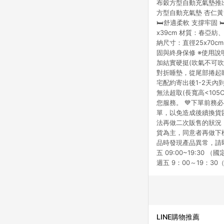
布穀方型自動充氣墊推出加厚
點數回饋或點數回饋有
方型自動充氣墊 杏仁黃 
🛏舒適柔軟 支撐牢固 
x39cm 材質：春亞紡、
納尺寸：直徑25x70
固與終身保修 ※使用說
加結實硬挺(吹氣不可吹
對折睡墊，從尾部捲起睡
宅配約寄出後1-2天內
無法超取(長寬高<10
您服務。 💙下單前
單，以免造成後續換貨
法再做二次販售的狀況
貨為主，同意者再做下標
品時發現產品異常，請
五 09:00~19:30
週五 9：00～19：
LINE購物推薦