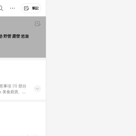
筆記
墊 野營 露營 悠遊
k 美食廚房、樂
S 加碼店家清單
導購訂