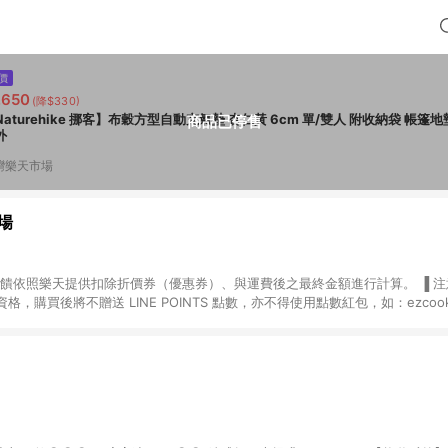
價
,650
(降$330)
Naturehike 挪客】布穀方型自動充氣墊 杏仁黃 6cm 單/雙人 附收納袋 帳篷地
商品已停售
外
灣樂天市場
場
，購買後將不贈送 LINE POINTS 點數，亦不得使用點數紅包，如：ezcoo
rt mobile、神腦生活、JS巨盛、樂天KOBO電子書，請詳閱 LINE POINT
購物前往台灣樂天市場，並在同一瀏覽器於24小時內結帳，才
出貨及結帳，則不符
E POINTS 回饋。 (5) LINE 購物為購物資訊整合性平台，商品資料更新
規格、顏色、價位、贈品與台灣樂天市場銷售網頁不符，以銷售網頁標示為準。 (6) 
規定，逾期訂單將不符合回饋資格。 (7) 若上述或其他原因，致使消費者無接收到