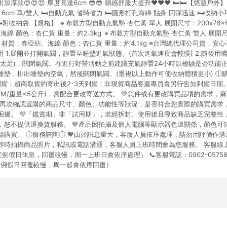
款😍😍😍 厚度高達6cm 😎😎 躺感舒服大提升❤❤❤ 🛏🛏【悠遊戶外】Nat
爭議，台灣樂天市場保有更改條款與法律追訴之權利，活動詳情以樂天市場網
6cm 單/雙人 🛏自動充氣 省時省力 🛏圓形打孔海綿 貼身 回彈迅速 🛏收納
🛏附收納袋 【規格】 🔹布穀方型自動充氣墊 杏仁黃 單人 展開尺寸：200x76x
海綿 顏色：杏仁黃 重量：約2.3kg 🔹布穀方型自動充氣墊 杏仁黃 雙人 展開尺寸：
cm 材質：春亞紡、海綿 顏色：杏仁黃 重量：約4.1kg ※台灣總代理公司貨，
明 1.展開並打開氣閥，靜置至睡墊進氣狀態。(首次進氣速度會較慢) 2.隨後
太足)，關閉氣閥。在進行野營活動之前建議充氣靜置24小時以檢驗是否功能正常
墊，排出睡墊內空氣，然後關閉氣閥。(重複以上動作可使收納體積更小) ⓘ購
到貨；超商取貨約寄出後2-3天到貨；非現貨商品客服專員會另行告知到貨日期。
5CM/重量<5公斤)，需配合更改寄送方式。 💚急件或有更改購買品項的需求
務必再次確認選購的商品尺寸、顏色、功能性等狀況，是否符合您實際的購買需求
困擾。 💜「鑑賞期」非「試用期」，若經拆封、使用後且導致商品缺乏完整性
，恕不提供退換貨服務。 🤎產品因拍攝及個人電腦等顯示器色溫關係，顏色可
購買。 ⓘ服務諮詢ⓘ 🧡由於訊息量大，客服人員依序處理，請勿用評價作溝通
即時拍攝商品照片，私訊或電話溝通，客服人員上班時間會為您服務。 客服線
 （國定例假日休息，回覆較慢，周一上班日會依序處理） 📞客服電話：0902-0575
30（例假日回覆較慢，周一起會依序回覆）