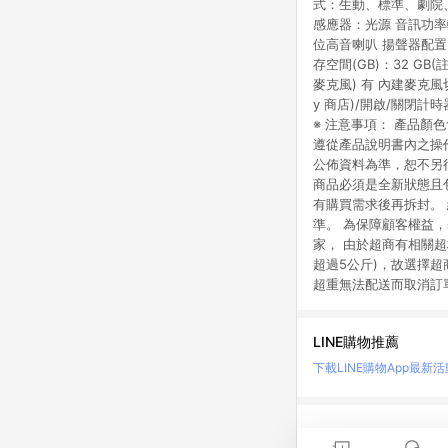
式：生動、標準、劇院、專業
感應器：光源 音訊功率輸出：
位高音喇叭 揚聲器配置：全
存空間(GB)：32 GB
麥克風) 有 內建麥克風切
y 商店)/開啟/關閉計
※ 注意事項： 產品
遵從產品說明書內之操
公佈資料為準，恕不另行
商品必須是全新狀態且
有購買需求後再拆封。
準。 為保障顧客權益
家， 由於超商有相關超材重
超過5公斤)，故選擇超
超重無法配送而取消訂
LINE購物推薦
下載LINE購物App
最新活
LINE 購物是匯集購