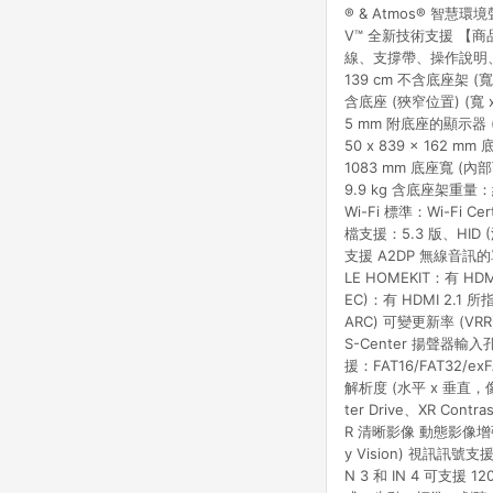
® & Atmos® 智慧
V™ 全新技術支援 【商
線、支撐帶、操作說明、快
139 cm 不含底座架 (寬 X
含底座 (狹窄位置) (寬 x 
5 mm 附底座的顯示器 (內
50 x 839 x 162
1083 mm 底座寬 (內部
9.9 kg 含底座架重量：
Wi-Fi 標準：Wi-Fi Ce
檔支援：5.3 版、HID
支援 A2DP 無線音訊的單件
LE HOMEKIT：有 HDM
EC)：有 HDMI 2.1 
ARC) 可變更新率 (VRR
S-Center 揚聲器輸
援：FAT16/FAT32/
解析度 (水平 x 垂直，像素
ter Drive、XR Co
R 清晰影像 動態影像增強器
y Vision) 視訊訊號支援
N 3 和 IN 4 可支援 12