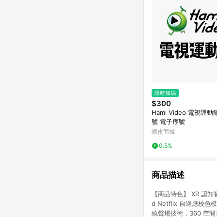
限時加碼
$300
Hami Video 電視運動
號 電子序號
蝦皮商城
0.5%
商品描述
【商品特色】 XR 認知智慧
d Netflix 自適應校色
繞聲場技術，360 空間音效體