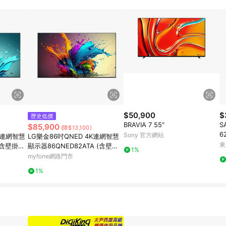
規定，逾期訂單將不符合回饋資格。 (7) 若上述或其他原因，致使消費者無接收到
爭議，台灣樂天市場保有更改條款與法律追訴之權利，活動詳情以樂天市場網
$50,900
$
歷史低價
BRAVIA 7 55"
S
$85,900
(降$13,100)
6
Sony 官方網站
4K連網智慧
LG樂金86吋QNED 4K連網智慧
H
東
A含壁掛安
顯示器86QNED82ATA (含壁掛
1%
安裝+附原廠壁掛架) 智慧家
myfone網路門市
1%