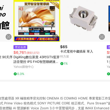
$65
歷史低價
卡式電視中繼插座 單入
$6,761
$
(降$1,072)
特力屋
館 90天序
DigiKing數位新貴 43吋GTV藍芽
H
語音聲控 IPS FHD智慧聯網液晶
1
1%
顯示器電視 DK-G43FM33
Yahoo購物中心
Y
0.3%
處理器 XR 極致精準背光控制 CINEMA IS COMING HOME 專業電影工作室校正 S
模式 Prime Video 校色模式 SONY PICTURE CORE 校正模式、Pure Str
驗 AI 聲源解析 Voice Zoom 3.0 中置聲場同步，支援 IMAX Enhanced &DTS