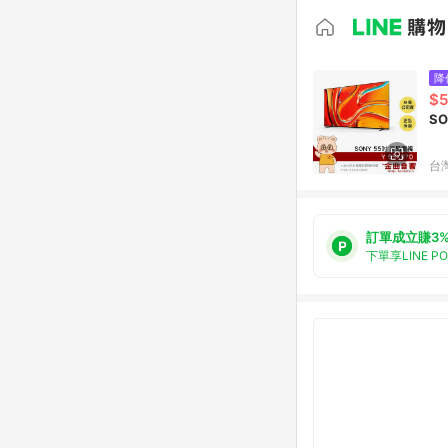
降
$5
SO
台
訂單成立賺3
下單享LINE P