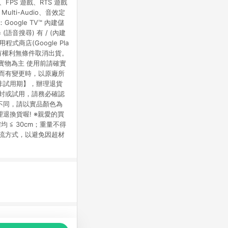
、FPS 遊戲、RTS 遊戲
ulti-Audio、音效定
oogle TV™ 內建儲
語音搜尋) 有 / (內建
式商店(Google Pla
賣家有權利無條件取消出貨。
實物為主 使用前請確實
良而有變更時，以原廠所
期非試用期】，辦理退貨
拆封或試用，請務必確認
不同，請以實品顏色為
退換貨喔! ※親愛的買
均 ≦ 30cm；重量不得
物流方式，以避免因超材
品推薦，商品資料更新會有