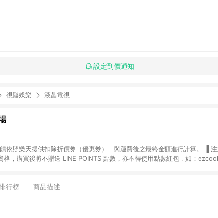
設定到價通知
視聽娛樂
液晶電視
場
，購買後將不贈送 LINE POINTS 點數，亦不得使用點數紅包，如：ezcoo
rt mobile、神腦生活、JS巨盛、樂天KOBO電子書，請詳閱 LINE POINT
購物前往台灣樂天市場，並在同一瀏覽器於24小時內結帳，才
出貨及結帳，則不符
排行榜
商品描述
E POINTS 回饋。 (5) LINE 購物為購物資訊整合性平台，商品資料更新
規格、顏色、價位、贈品與台灣樂天市場銷售網頁不符，以銷售網頁標示為準。 (6) 