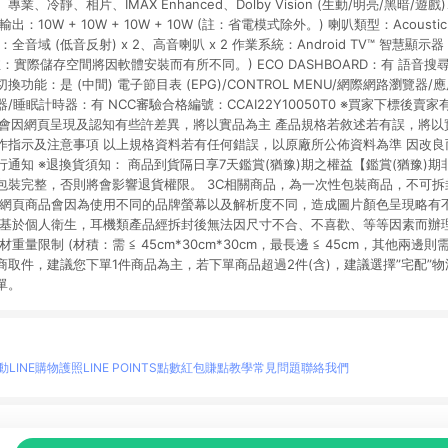
、冷靜、相片、IMAX Enhanced、Dolby Vision (生動/明亮/黑暗/遊戲)
10W + 10W + 10W + 10W (註：省電模式除外。) 喇叭類型：Acoustic M
音域 (低音反射) x 2、高音喇叭 x 2 作業系統：Android TV™ 智慧顯示器：G
(註：實際儲存空間將因軟體安裝而有所不同。) ECO DASHBOARD：有 語音搜尋 (
換功能：是 (中間) 電子節目表 (EPG)/CONTROL MENU/網際網路瀏覽器/應用程
時器/睡眠計時器：有 NCC審驗合格編號：CCAI22Y10050T0 ※買家下標後
顏色會因網頁呈現及認知有些許差異，將以實品為主 產品規格若敘述若有誤，將以
作指示及注意事項 以上規格資料若有任何錯誤，以原廠所公佈資料為準 因改
通知 ※退換貨須知： 商品到貨隔日享7天鑑賞(猶豫)期之權益【鑑賞(猶豫)
包裝完整，否則將會影響退貨權限。 3C相關商品，為一次性包裝商品，不可
 網頁商品會因為使用不同的品牌螢幕以及解析度不同，造成圖片顏色呈現略有
，基於個人衛生，耳機類產品經拆封後無法因尺寸不合、不喜歡、等等因素而辦理
量限制 (材積：需 ≦ 45cm*30cm*30cm，最長邊 ≦ 45cm，其他兩邊則需
商取件，建議您下單1件商品為主，若下單商品超過2件(含)，建議選擇”宅配”
單。
動
LINE購物護照
LINE POINTS點數紅包
賺點教學
常見問題
聯絡我們
物情報與商品資訊的整合性平台，並依購物情報中的趨勢與風格做合作網路商家的延伸商