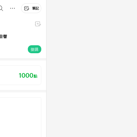
筆記
曲音響
搶購
1000
點