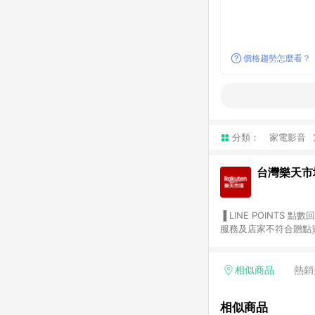
價格趨勢怎麼看？
分類：
家電影音
台灣樂天市
▐ LINE POINTS 點數回饋依照樂天提供扣除折價券（優惠券）、與運費後之最終金額進行計算。 ▐ 注意事項 (1) 部分
服務及店家不符合贈點資格
天市場商家付款中心、Sma
（https://lin.ee/1MCw7pe/rcfk）。 (2) 需透過 LINE 
享有 LINE POINTS 回饋。 (3) 若購買之訂單（包含預購商品）未符合樂天市場 45 天內完成訂單
相似商品
熱銷
合贈點資格。 (4) 如使用APP、或中途瀏覽比價網、回饋網、Google等其他網頁、或由網頁版(電腦版/手機版網頁)切
換為App都將會造成追蹤中斷而無法進行 LIN
相似商品
會有時間差，如顯示之商品