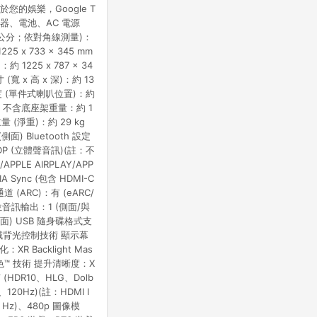
於您的娛樂，Google T
控器、電池、AC 電源
 (公分；依對角線測量)：
25 x 733 x 345 mm
約 1225 x 787 x 34
(寬 x 高 x 深)：約 13
座寬度 (單件式喇叭位置)：約
0 mm 不含底座架重量：約 1
量 (淨重)：約 29 kg
(側面) Bluetooth 設定
DP (立體聲音訊)(註：不
PPLE AIRPLAY/APP
A Sync (包含 HDMI-C
道 (ARC)：有 (eARC/
 數位音訊輸出：1 (側面/與
面) USB 隨身碟格式支
型：區域背光控制技術 顯示幕
XR Backlight Mas
自然原色™ 技術 提升清晰度：X
(HDR10、HLG、Dolb
、120Hz)(註：HDMI I
60 Hz)、480p 圖像模