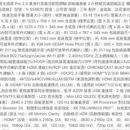
環境聲光感測 Pro 2.0 量身打造最頂影院體驗 節能儀表板 2.0 輕鬆完成節能設定 屬
品規格】 型號：Y-55XR70 貨源：公司貨 保固：三年 配件：桌面架、語音遙
速安裝手冊 螢幕大小 (英吋；依對角線測量)：55 吋 (54.6 吋) 螢幕大小
 高 X 深)：約 1225 x 709 x 56 mm 含底座 (標準位置) (寬 X 高 X 深)：約 12
高 x 深)：約 1225 x 733 x 345 mm 含底座 (單件式喇叭位置) (寬 x 高 x 深)：
部可放單件式喇叭) (寬 x 高 x 深)：約 1225 x 787 x 345 mm 包裝紙箱尺寸 
 mm 底座寬度 (標準位置)：約 1083 mm 底座寬度 (狹窄位置)：約 436 mm 底
可放單件式喇叭)：約 436 mm VESA® Hole Pitch (寬 x 高)：300 x 30
約 21.1 kg 附底座的顯示器 (內部可放單件式喇叭) (重)：約 21.1 kg 包裝紙箱重
rtified 802.11a/b/g/n/ac/ax WI-FI 頻率：2.4GHz/5GHz 乙太網路輸入：1 個 
 (滑鼠/鍵盤連線能力)/HOGP (低功耗裝置連線能力)/SPP (序列連接埠規範)/A2
式喇叭需要 HDMI 連線)/AVRCP (AV 遙控裝置) CHROMECAST BUILT-IN/A
I 總輸入：4 個 (側面 4 個) HDCP：HDCP2.3 (適用於 HDMI™1/2/3/4) BRAVI
所指明的功能：4K120/eARC/VRR/ALLM/SBTM (來源色調對應) HDMI 音訊回傳通
)：有 (HDMI™3/4) 自動低延遲模式 (ALLM)：有 (適用於 HDMI™1/2/3/4)
入孔混合使用) 電視揚聲器同步聲效輸出：藍牙 A2DP 裝置 USB 連接埠：2 個 (側
exFAT/NTFS 顯示幕類型：LCD 背光類型：Mini LED (QLED) 背光調光類
)：3840 x 2160 面板更新率：120 Hz 影像處理器：XR Processor 對比強化：
ntrast Booster 20、動態對比增強器 色彩強化：XR TRILUMINOS PRO™、
 (原生 Hz)：XR Motion Clarity、自動模式 HDR (高動態範圍) 相容性：有 
：HDMI™ 訊號：4096 x 2160p (24、60 Hz)、3840 x 2160p (24、30、60
0 Hz)、1080p (24、30、60、120 Hz)、1080i (60 Hz)、720p (24、30、