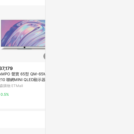
站公告為準。
37,179
$69,900
$37,179
AMPO 聲寶 65型 QM-65MIW
LG樂金 75吋miniLED QNED 4K
SAMPO聲寶 6
210 聯網MINI QLED顯示器 4K
連網智慧顯示器75QNED86BTA
210 聯網 MINI QLED顯示器 4K
DR新轟天雷
HDR新轟天雷
森購物 ETMall
Yahoo購物中心
Yahoo購物中
0.5%
0.3%
0.3%