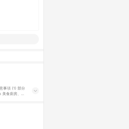
k 美食廚房、樂
S 加碼店家清單
導購訂