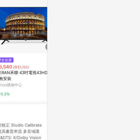
歷史低價
限時加碼
歷史低價
5,540
$2,250
$11,169
(降$1,193)
(降$1
ERAN禾聯 43吋電視43HDA-F
【保固2年】【兆基電子】全新2
SAMPO聲寶 
 無安裝
4吋智慧聯網液晶電視 使用LG/B
FC610 無安
OE面板 安卓連網$3190 24寸顯
ahoo購物中心
蝦皮購物
Yahoo購物中
示器$2250
0.3%
0%
0.3%
tudio Calibrate
eam™超高畫質串流 多音域環
: X/Dolby Vision