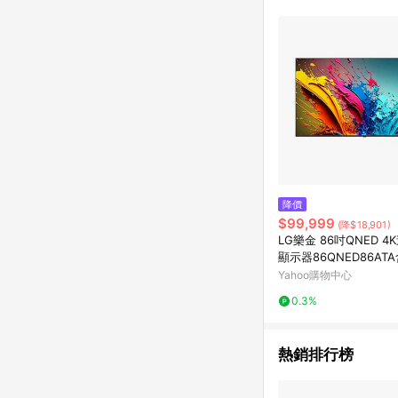
單已逾 365 天，根據台灣樂天回饋
點數回饋或點數回饋有
降價
$99,999
(降$18,901)
LG樂金 86吋QNED 
顯示器86QNED86AT
裝+附原廠壁掛架
Yahoo購物中心
0.3%
熱銷排行榜