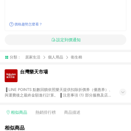
價格趨勢怎麼看？
設定到價通知
分類：
居家生活
個人用品
衛生棉
台灣樂天市場
▐ LINE POINTS 點數回饋依照樂天提供扣除折價券（優惠券）、
與運費後之最終金額進行計算。 ▐ 注意事項 (1) 部分服務及店家
不符合贈點資格，購買後將不贈送 LINE POINTS 點數，亦不得使
用點數紅包，如：ezcook 美食廚房、樂天市場商家付款中心、
Smart mobile、神腦生活、JS巨盛、樂天KOBO電子書，請詳閱
相似商品
熱銷排行榜
商品描述
LINE POINTS 加碼店家清單
（https://lin.ee/1MCw7pe/rcfk）。 (2) 需透過 LINE 購物前往
相似商品
台灣樂天市場，並在同一瀏覽器於24小時內結帳，才享有 LINE