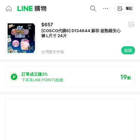
筆記
$657
[COSCO代購6] D134644 蘇菲 超熟睡安心
褲 L尺寸 24片
搶購
台灣樂天市場
訂單成立賺3%
19
點
下單享LINE POINTS點數