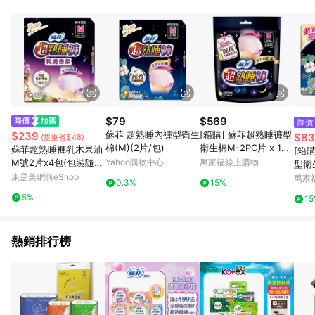
POINTS 回饋。 (3) 若購買之訂單（包含預購商品）未符合樂天
市場 45 天內完成訂單出貨及結帳，則不符合贈點資格。 (4) 如
使用APP、或中途瀏覽比價網、回饋網、Google等其他網頁、或
由網頁版(電腦版/手機版網頁)切換為App都將會造成追蹤中斷而
無法進行 LINE POINTS 回饋。 (5) LINE 購物為購物資訊整合性
平台，商品資料更新會有時間差，如顯示之商品規格、顏色、價
位、贈品與台灣樂天市場銷售網頁不符，以銷售網頁標示為準。
(6) 導購訂單已逾 365 天，根據台灣樂天回饋規定，逾期訂單將
不符合回饋資格。 (7) 若上述或其他原因，致使消費者無接收到
$79
$569
降價
點數回饋或點數回饋有爭議，台灣樂天市場保有更改條款與法律
蘇菲 超熟睡內褲型衛生
[箱購] 蘇菲超熟睡褲型
$239
$83
(雙重省$48)
追訴之權利，活動詳情以樂天市場網站公告為準。
棉(M)(2片/包)
衛生棉M-2PC片 x 12P
蘇菲超熟睡褲乳木果油
[箱
C包/箱
M號2片x4包(包裝隨機
Yahoo購物中心
萬家福線上購物
型衛生
出貨)
康是美網購eShop
ag包
萬家
0.3%
15%
5%
1
熱銷排行榜