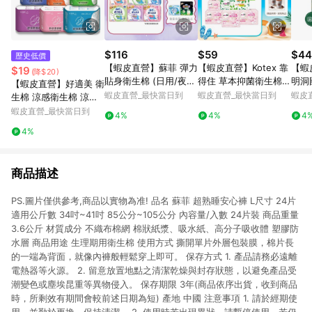
$116
$59
$44
歷史低價
【蝦皮直營】蘇菲 彈力
【蝦皮直營】Kotex 靠
【蝦
$19
(降$20)
貼身衛生棉 (日用/夜
得住 草本抑菌衛生棉/
明洞
【蝦皮直營】好適美 衛
用) 超薄 輕薄 衛生棉
草本抑菌加強版/好菌P
生棉
蝦皮直營_最快當日到
蝦皮直營_最快當日到
蝦皮
生棉 涼感衛生棉 涼感
防漏 草本抑菌 量少型
LUS+ 日用/夜用/護墊
系列
護墊 日用 量少型護墊
蝦皮直營_最快當日到
4%
4%
4
乾爽新升級
夜用
超長加長 夜用衛生棉
4%
生棉
衛生巾 安睡褲 褲型 透
氣
商品描述
PS.圖片僅供參考,商品以實物為准! 品名 蘇菲 超熟睡安心褲 L尺寸 24片
適用公斤數 34吋~41吋 85公分~105公分 內容量/入數 24片裝 商品重量
3.6公斤 材質成分 不織布棉網 棉狀紙漿、吸水紙、高分子吸收體 塑膠防
水層 商品用途 生理期用衛生棉 使用方式 撕開單片外層包裝膜，棉片長
的一端為背面，就像內褲般輕鬆穿上即可。 保存方式 1. 產品請務必遠離
電熱器等火源。 2. 留意放置地點之清潔乾燥與封存狀態，以避免產品受
潮變色或塵埃昆重等異物侵入。 保存期限 3年(商品依序出貨，收到商品
時，所剩效有期間會較前述日期為短) 產地 中國 注意事項 1. 請於經期使