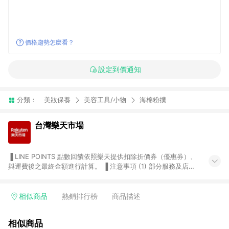
價格趨勢怎麼看？
設定到價通知
分類：
美妝保養
美容工具/小物
海棉粉撲
台灣樂天市場
▐ LINE POINTS 點數回饋依照樂天提供扣除折價券（優惠券）、
與運費後之最終金額進行計算。 ▐ 注意事項 (1) 部分服務及店家
不符合贈點資格，購買後將不贈送 LINE POINTS 點數，亦不得使
用點數紅包，如：ezcook 美食廚房、樂天市場商家付款中心、
Smart mobile、神腦生活、JS巨盛、樂天KOBO電子書，請詳閱
相似商品
熱銷排行榜
商品描述
LINE POINTS 加碼店家清單
（https://lin.ee/1MCw7pe/rcfk）。 (2) 需透過 LINE 購物前往
相似商品
台灣樂天市場，並在同一瀏覽器於24小時內結帳，才享有 LINE