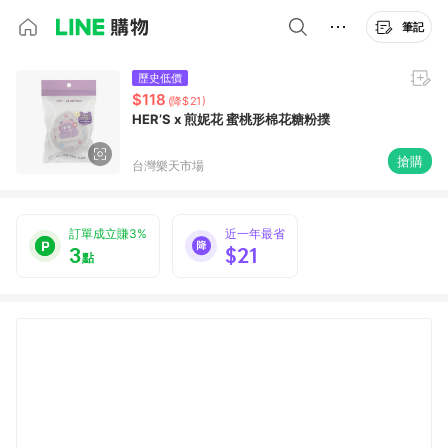
筆記
歷史低價
$118
(降$21)
HER’S x 煎妮花 蜜桃形棉花糖粉撲
搶購
台灣樂天市場
訂單成立賺3%
近一年最省
3
$21
點