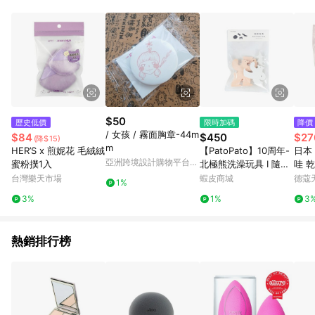
POINTS 回饋。 (3) 若購買之訂單（包含預購商品）未符合樂天
市場 45 天內完成訂單出貨及結帳，則不符合贈點資格。 (4) 如
使用APP、或中途瀏覽比價網、回饋網、Google等其他網頁、或
由網頁版(電腦版/手機版網頁)切換為App都將會造成追蹤中斷而
無法進行 LINE POINTS 回饋。 (5) LINE 購物為購物資訊整合性
平台，商品資料更新會有時間差，如顯示之商品規格、顏色、價
位、贈品與台灣樂天市場銷售網頁不符，以銷售網頁標示為準。
(6) 導購訂單已逾 365 天，根據台灣樂天回饋規定，逾期訂單將
不符合回饋資格。 (7) 若上述或其他原因，致使消費者無接收到
$50
歷史低價
限時加碼
降價
點數回饋或點數回饋有爭議，台灣樂天市場保有更改條款與法律
/ 女孩 / 霧面胸章-44m
$84
$450
$27
(降$15)
追訴之權利，活動詳情以樂天市場網站公告為準。
m
HER’S x 煎妮花 毛絨絨
【PatoPato】10周年-
日本 
亞洲跨境設計購物平台
蜜粉撲1入
北極熊洗澡玩具 I 隨機
哇 
Pinkoi
出色 浴室玩具 I 疊疊樂
0入 (
台灣樂天市場
蝦皮商城
德蔻
1%
I 動物認知 I 協調能力
3%
1%
3
開發
熱銷排行榜