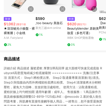
$590
$62
降價
降價
,too beauty 美妝石
【be
$1,062
$620
(降$118)
(降$70)
創美
新光三越skm online
★澎澎秘光小臉盤・裸
Beautyblender 原創美
PCh
裸漸層｜小金桃
妝蛋（多色可選）
1%
A.M. Fairyland
WBK SHOP寶格選物
1
2%
3%
商品描述
詳細介紹 商品描述 蓬鬆柔軟 厚實Q彈高回彈 超大面積可快速完成底妝 R
ubycell高密度海綿減少粉底被吸附 ============== 洗滌/注意事
項 清潔方式： Step1:將粉撲沾溼。 Step2:取適量專業清潔液(皂)清洗。
Step3:與指腹由內而外將殘留粉底擠出粉撲。 Step4:清潔後將水分輕輕
壓乾，避免大力扭轉，並放於陰涼處晾乾。 使用方法：沾取適量粉底、
蜜粉於臉上均勻輕拍開 適用年齡層：成年人。 售後服務： 1.商品操作方
面及維修服務請聯繫02-8919-1125或LINE：@mocodo 2.基於個人衛生
問題考量，與肌膚有直接性接觸等個人用品，一經售出，恕不接受退換貨