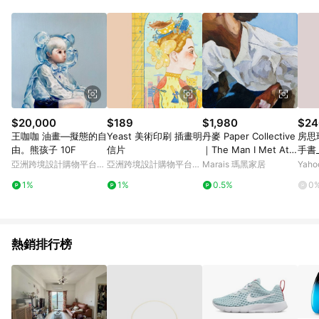
POINTS 回饋。 (3) 若購買之訂單（包含預購商品）未符合樂天
市場 45 天內完成訂單出貨及結帳，則不符合贈點資格。 (4) 如
使用APP、或中途瀏覽比價網、回饋網、Google等其他網頁、或
由網頁版(電腦版/手機版網頁)切換為App都將會造成追蹤中斷而
無法進行 LINE POINTS 回饋。 (5) LINE 購物為購物資訊整合性
平台，商品資料更新會有時間差，如顯示之商品規格、顏色、價
位、贈品與台灣樂天市場銷售網頁不符，以銷售網頁標示為準。
(6) 導購訂單已逾 365 天，根據台灣樂天回饋規定，逾期訂單將
不符合回饋資格。 (7) 若上述或其他原因，致使消費者無接收到
$20,000
$189
$1,980
$24
點數回饋或點數回饋有爭議，台灣樂天市場保有更改條款與法律
王咖咖 油畫—擬態的自
Yeast 美術印刷 插畫明
丹麥 Paper Collective
房思
追訴之權利，活動詳情以樂天市場網站公告為準。
由。熊孩子 10F
信片
｜The Man I Met At
手書
A Bar 藝術掛畫 - 50*7
亞洲跨境設計購物平台
亞洲跨境設計購物平台
Marais 瑪黑家居
Yah
0cm
Pinkoi
Pinkoi
1%
1%
0.5%
0
熱銷排行榜