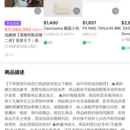
$1,490
$1,857
$2,
歷史低價
Cassiopeia 翻蓋小包
PS NIKE TANJUN BRE
【AS
$11,980,000
(降$13,020,000)
Sen
CHARLES & KEITH
AREA 02
低總價【電梯景觀高樓
律藍
台灣
二房】龍景天下｜新北
2%
1%
市中和區華新街
5168實價登錄比價王
3
0%
商品描述
【下單購買代表您已熟讀並同意以下條款，如不同意請勿購買】 ▲網路
圖片僅供參考，實際包裝以到貨為準，商品顏色可能會因螢幕呈現而有些
許差異，實際顏色以實品為主。 ▲拆封無鑑賞期，商品性質具備消保法
第十九條所定之合理例外情事，例如商品中包含遊戲軟體、影音商品或電
腦軟體屬智慧財產權之商品、遊戲點數卡、線上遊戲序號等數位內容、書
籍屬於「報紙、期刊或雜誌」類別之商品，商品經拆封後視同購買，若有
新品不良之情形，需送回原供應商判定。拆封後不得於七日內不附理由解
除契約，如欲退貨請勿拆封! ▲根據消保法，商品到貨日起享有7天鑑賞