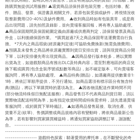
期(非試用期)。如有試用方面需求，請至有開放試用的實體門市體驗，網
路購買無提供試用服務! ▲退貨商品須保持原包裝完整，包括封條、配
件、贈品、發票、保證書及相關文件。若原包裝受損或缺件，將視情況收
取整新費用(20-40%)及缺件費用。 ▲收到商品時如有包裝異常，或是商
品出現問題，請先拍照及錄影，並向賣場客服回報，將有專人協助處理。
▲商品保固期間及保固範圍定義由原廠或供應商判定，請保留發票及商品
外盒，以利後續保固作業。 *購買超過7天之商品保固寄送運費需自行負
擔。 *7天內之商品瑕疵(經原廠判定後)可協助免費換新(無需負擔費用)。
▲預購及未發售之商品將依原廠實際到貨日安排出貨，請與現貨商品分開
下單，以利安排優先寄出現貨商品。 ▲因商品發行版本較多，將以實際
出貨為主，如遊戲類商品有推出DLC及特典內容，需至對應地區的商店兌
換下載或購買(包含盒裝序號或點數等商品)，如不確定版本，可向賣場客
服詢問，將有專人協助處理。 ▲商品特典(贈品)，如遇廠商提供數量非1:
1時，將依訂單順序提供，不另行通知。如商品選項有標示區分有無含特
典(贈品)，將以下單購買時的選項為主。 ▲因各物流配送作業時間不同
(部分物流特殊假日無配送服務)，商品發售日不代表商品到貨日期，須以
實際物流配送時間為準，如有指定收貨時間或特殊需求時，請先透過賣場
客服詢問，或於購買下單時備註。 ▲如遇商品發售延後、取消生產、供
貨量不足(砍單)、售價調整或商品規格內容有變動時，將依商品最新公告
為準，若有影響到買家購買權益時，將通知買家協助調整訂單，謝謝配
合。 ----------------------------------------------------------------
---------------------------------------------------------------------
----------------- 遊戲特色探索：騎著愛用的摩托車，在不斷變化的奇