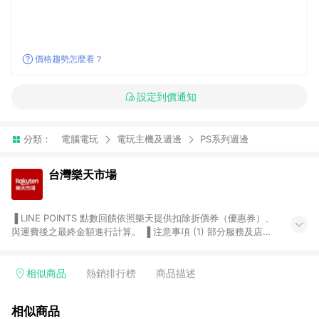
價格趨勢怎麼看？
設定到價通知
分類：
電腦電玩
電玩主機及週邊
PS系列週邊
台灣樂天市場
▐ LINE POINTS 點數回饋依照樂天提供扣除折價券（優惠券）、
與運費後之最終金額進行計算。 ▐ 注意事項 (1) 部分服務及店家
不符合贈點資格，購買後將不贈送 LINE POINTS 點數，亦不得使
用點數紅包，如：ezcook 美食廚房、樂天市場商家付款中心、
Smart mobile、神腦生活、JS巨盛、樂天KOBO電子書，請詳閱
相似商品
熱銷排行榜
商品描述
LINE POINTS 加碼店家清單
（https://lin.ee/1MCw7pe/rcfk）。 (2) 需透過 LINE 購物前往
相似商品
台灣樂天市場，並在同一瀏覽器於24小時內結帳，才享有 LINE