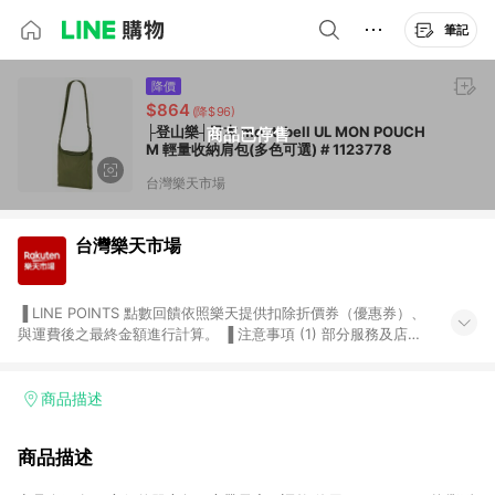
筆記
降價
$864
(降$96)
├登山樂┤日本 mont-bell UL MON POUCH
商品已停售
M 輕量收納肩包(多色可選) # 1123778
台灣樂天市場
台灣樂天市場
▐ LINE POINTS 點數回饋依照樂天提供扣除折價券（優惠券）、
與運費後之最終金額進行計算。 ▐ 注意事項 (1) 部分服務及店家
不符合贈點資格，購買後將不贈送 LINE POINTS 點數，亦不得使
用點數紅包，如：ezcook 美食廚房、樂天市場商家付款中心、
Smart mobile、神腦生活、JS巨盛、樂天KOBO電子書，請詳閱
商品描述
LINE POINTS 加碼店家清單
（https://lin.ee/1MCw7pe/rcfk）。 (2) 需透過 LINE 購物前往
商品描述
台灣樂天市場，並在同一瀏覽器於24小時內結帳，才享有 LINE
POINTS 回饋。 (3) 若購買之訂單（包含預購商品）未符合樂天