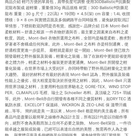
商品介紹 輕巧方便的單肩包，肩帶長度可調整 使用30DBallistic®抗撕裂
市場 45 天內完成訂單出貨及結帳，則不符合贈點資格。 (4) 如
使用APP、或中途瀏覽比價網、回饋網、Google等其他網頁、或
尼龍布製成 超輕量，重量僅30g 商品規格 材質：30D Ballistic®防撕尼
由網頁版(電腦版/手機版網頁)切換為App都將會造成追蹤中斷而
龍布 重量：30 g 尺寸：22(高) × 19(闊) × 4.5(深) cm 容量：1.4L 收摺
無法進行 LINE POINTS 回饋。 (5) LINE 購物為購物資訊整合性
體積：9 × 8 cm 與實體店面及多個網路平台同時販售，避免缺貨取消訂
平台，商品資料更新會有時間差，如顯示之商品規格、顏色、價
單情形，下標前歡迎詢問是否有貨。感謝您~ 品牌介紹 日本 Mont-Bell
位、贈品與台灣樂天市場銷售網頁不符，以銷售網頁標示為準。
柔軟材料～舒適之根源 一件衣物舒適與否，最主要之因素來自布料之柔
(6) 導購訂單已逾 365 天，根據台灣樂天回饋規定，逾期訂單將
軟度。因此，Mont-Bell 衣物所選用之布料，全部均是極度柔軟，務求對
不符合回饋資格。 (7) 若上述或其他原因，致使消費者無接收到
穿著者不會構成任何拘束。此外，Mont-Bell 之布料 亦是特別通爽，使
點數回饋或點數回饋有爭議，台灣樂天市場保有更改條款與法律
舒適程度更進一步提昇。 最輕就是最好 從一開始，Mont-Bell 便已致力
追訴之權利，活動詳情以樂天市場網站公告為準。
開發最輕之野外服裝及裝備，輕量化之裝備，除了在旅程中更能節省使用
者之體力外，輕柔之材料令服裝更舒適更通爽。Mont-Bell 所開發之輕
量化裝備，在世界市場上大受好評，亦同時帶動了野外用品輕量化之世界
大趨勢。 最好的材料才有最好的表現 Mont-Bell 認為，野外服裝及裝備
性能上之優劣，很大程度是取決於所使用之材料，因此，Mont-Bell 只選
用世界頂級之材料，主要用料包括世界馳名之 GORE-TEX、WIND STOP
PER、CLIMAPLUS 毛裡、瑞士之 Schoeller 布料、及頂級之 725+ 羽絨
等。此外，Mont-Bell亦自行開發有各種不同之優質材料，如DRYTEC 透
氣防水膜、EXCELOFT 保溫綿、WICKRON 及 ZEO-LINE 保 溫帶汗纖
維…等等。 簡約就是美 一直以來，Mont-Bell 都是簡約美主義者，所有
產品均是盡量以最簡單之線條作為設計主旨，所有設計均是以功能作導
向，絕對不會為美觀而加上任何不必要之裝飾。 Mont-Bell深信，一件功
能卓越之服裝或裝備，已經可以表達出自然的美態，無需再作人為之修
飾。 與實體店面及多個網路平台同時販售，避免缺貨取消訂單情形，下