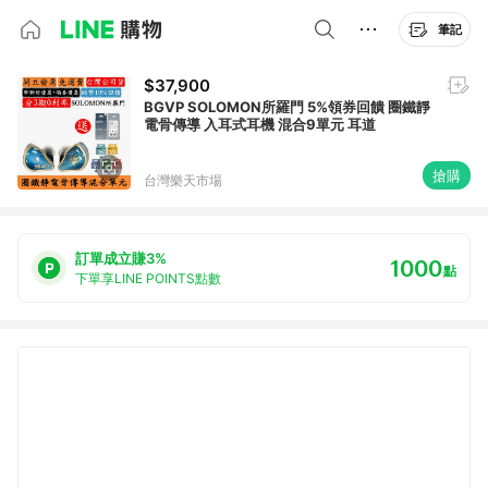
筆記
$37,900
BGVP SOLOMON所羅門 5%領券回饋 圈鐵靜
電骨傳導 入耳式耳機 混合9單元 耳道
搶購
台灣樂天市場
訂單成立賺3%
1000
點
下單享LINE POINTS點數