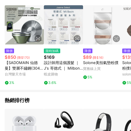
POINTS 回饋。 (3) 若購買之訂單（包含預購商品）未符合樂天
市場 45 天內完成訂單出貨及結帳，則不符合贈點資格。 (4) 如
使用APP、或中途瀏覽比價網、回饋網、Google等其他網頁、或
由網頁版(電腦版/手機版網頁)切換為App都將會造成追蹤中斷而
無法進行 LINE POINTS 回饋。 (5) LINE 購物為購物資訊整合性
平台，商品資料更新會有時間差，如顯示之商品規格、顏色、價
位、贈品與台灣樂天市場銷售網頁不符，以銷售網頁標示為準。
(6) 導購訂單已逾 365 天，根據台灣樂天回饋規定，逾期訂單將
不符合回饋資格。 (7) 若上述或其他原因，致使消費者無接收到
降價
限時加碼
降價
降價
點數回饋或點數回饋有爭議，台灣樂天市場保有更改條款與法律
$850
$169
$89
$13
(降$170)
(降$16)
追訴之權利，活動詳情以樂天市場網站公告為準。
【SADOMAIN 仙德
設計師用這個護髮 ｜
Solone美拍氣墊粉撲
Sol
曼】雙層不鏽鋼(304#)
J's 哥德式 ｜ Milbon
粉撲(
寶雅線上買
笠形湯碗組-綠色 露營
護髮 第四劑 絲柔 潤活
台灣樂天市場
蝦皮購物
solo
5%
餐具 不鏽鋼 餐具組 湯
水妍 護髮素 旅行組 設
3%
3.6%
5
碗組 野炊 悠遊戶外
計師愛用 正品
熱銷排行榜