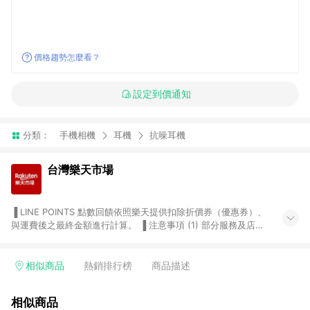
價格趨勢怎麼看？
設定到價通知
分類：
手機相機
耳機
抗噪耳機
台灣樂天市場
▐ LINE POINTS 點數回饋依照樂天提供扣除折價券（優惠券）、
與運費後之最終金額進行計算。 ▐ 注意事項 (1) 部分服務及店家
不符合贈點資格，購買後將不贈送 LINE POINTS 點數，亦不得使
用點數紅包，如：ezcook 美食廚房、樂天市場商家付款中心、
Smart mobile、神腦生活、JS巨盛、樂天KOBO電子書，請詳閱
相似商品
熱銷排行榜
商品描述
LINE POINTS 加碼店家清單
（https://lin.ee/1MCw7pe/rcfk）。 (2) 需透過 LINE 購物前往
相似商品
台灣樂天市場，並在同一瀏覽器於24小時內結帳，才享有 LINE