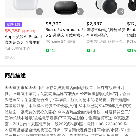
$8,790
$2,837
$12
歷史低價
Beats Powerbeats Pr
無線主動式抗噪兒童安
Beat
$5,350
(降$140)
o 2 運動入耳式耳機-極
全耳機-黑色
頭戴
Apple蘋果AirPods 4
速黑
PChome 24h購物
亞洲跨境設計購物平台
PCh
真無線藍牙耳機主動式
Pinkoi
降噪款
Yahoo購物中心
1%
1%
1
0%
商品描述
🌟🌟重要事項🌟🌟 本店庫存皆與實體店面同步販售，庫存有誤差可能
性。 ⭐建議下單前，先詢問產品庫存狀況⭐ 📢若原廠[無現貨庫存]，會再
與您通知，謝謝您配合📢 [下單購買，視同同意本商場規範，若告知無庫
存取消訂單，本店將不補償任何優惠折扣] 🪐本店已開立40幾年是台南實
體店面，讓您買的安心又開心 🪐本店商品全面價格含稅，可選擇開立二/
三聯式紙本發票/統編電子發票(下單寫備註欄)，發票隨貨寄送 🪐實體店
面：701台南市東區北門路一段252號2樓D區；電話：06-2280395 🪐
本店商品都是台灣總代理公司貨，享台灣代理保固(非平輸貨/水貨) 🪐(出