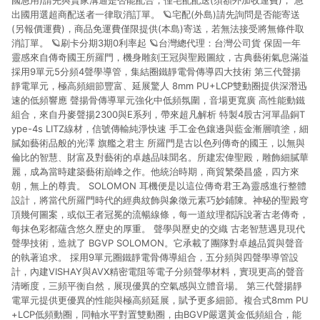
國急用)請先與賣家溝通是否能配合，僅宅配配送(須額外加收運費)， 急
出國用選超商配送者一律取消訂單。 🪐宅配(外島)請先詢問是否能寄送
(另報價運費)，商品免運費僅限提供(本島)寄送，若無法接受將無條件取
消訂單。 🪐刷卡分期3期0利率起 🪐台灣總代理：台灣公司貨 保固一年
靈感來自傳奇國王所羅門，機身雕刻王冠與聖殿圖紋，古典藝術氣息滿溢
採用9單元5分頻4聲學導管，集結圈鐵靜電骨傳導四大技術 第三代聲揚
靜電單元，極高頻細節豐富、延展驚人 8mm PU+LCP雙動圈提供深潛迅
速的低頻響應 聲揚骨傳導單元強化中低頻氛圍，音場更寬廣 高性能動鐵
組合，來自丹麥聲揚2300與E系列，帶來超凡解析 特製4股古河單晶銅T
ype-4s LITZ線材，信號傳輸純淨快速 手工金色鑲邊與藍金漸層噴塗，細
膩如藝術品般的光澤 旗艦之君主 所羅門是古以色列傳奇的國王，以無與
倫比的智慧、財富及對藝術的卓越品味聞名。所建宏偉聖殿，雕飾細膩華
麗，成為當時建築藝術巔峰之作。他統治時期，商貿繁榮昌盛，四方來
朝，無上的尊貴。 SOLOMON 耳機便是以這位傳奇君王為靈感進行整體
設計，將當代所羅門時代的經典紋飾與象徵元素巧妙鋪陳。神秘的聖殿穹
頂幾何圖案，或似王者冠冕的流暢線條，每一道紋理都訴說著古老傳奇，
每抹色彩都蘊含悠久歷史的厚重。 聲學與歷史的交織 古老智慧遇見現代
聲學技術，造就了 BGVP SOLOMON。它承載了團隊對卓越品質與聲音
的執著追求。 採用9單元圈鐵靜電骨傳導組合，五分頻與四聲學導管設
計，內建VISHAY與AVX精密電阻等電子分頻聲學材料，實現更高的聲音
清晰度，三頻平衡自然，展現優異的空氣感與立體音場。 第三代聲揚靜
電單元提供更優異的性能與極高頻延展，賦予更多細節。複合式8mm PU
+LCP低頻動圈，同軸水平對置雙動圈，由BGVP嚴選黃金低頻組合，能