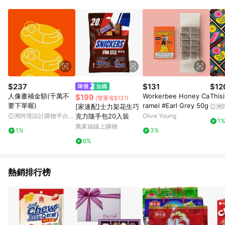
POINTS 回饋。 (3) 若購買之訂單（包含預購商品）未符合樂天
市場 45 天內完成訂單出貨及結帳，則不符合贈點資格。 (4) 如
使用APP、或中途瀏覽比價網、回饋網、Google等其他網頁、或
由網頁版(電腦版/手機版網頁)切換為App都將會造成追蹤中斷而
無法進行 LINE POINTS 回饋。 (5) LINE 購物為購物資訊整合性
平台，商品資料更新會有時間差，如顯示之商品規格、顏色、價
位、贈品與台灣樂天市場銷售網頁不符，以銷售網頁標示為準。
(6) 導購訂單已逾 365 天，根據台灣樂天回饋規定，逾期訂單將
不符合回饋資格。 (7) 若上述或其他原因，致使消費者無接收到
$237
$131
$12
點數回饋或點數回饋有爭議，台灣樂天市場保有更改條款與法律
人像畫補金額(千萬不
Workerbee Honey Ca
This
$199
(雙重省$131)
追訴之權利，活動詳情以樂天市場網站公告為準。
要下單喔)
ramel #Earl Grey 50g
[家速配]士力架花生巧
亞洲
Pinko
亞洲跨境設計購物平台
克力隨手包20入裝
Olive Young
1
Pinkoi
萬家福線上購物
1%
3%
6%
熱銷排行榜