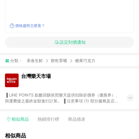
價格趨勢怎麼看？
設定到價通知
分類：
美食生鮮
餅乾零嘴
糖果巧克力
台灣樂天市場
▐ LINE POINTS 點數回饋依照樂天提供扣除折價券（優惠券）、
與運費後之最終金額進行計算。 ▐ 注意事項 (1) 部分服務及店家
不符合贈點資格，購買後將不贈送 LINE POINTS 點數，亦不得使
用點數紅包，如：ezcook 美食廚房、樂天市場商家付款中心、
Smart mobile、神腦生活、JS巨盛、樂天KOBO電子書，請詳閱
相似商品
熱銷排行榜
商品描述
LINE POINTS 加碼店家清單
（https://lin.ee/1MCw7pe/rcfk）。 (2) 需透過 LINE 購物前往
相似商品
台灣樂天市場，並在同一瀏覽器於24小時內結帳，才享有 LINE