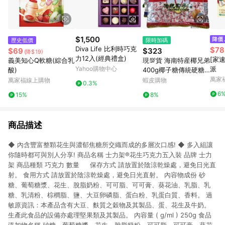
$1,500
歷史低價
限時加碼
Diva Life 比利時巧克
$78
$69
$323
(降$19)
力12入(經典禮盒)
[家
義美知心Q軟糖(綜合乳
現💯貨 海南特産椰兄弟
Yahoo購物中心
派
酸)
400g椰子糖傳統硬糖
糖果濃香婚慶喜糖年貨
萬家
萬家福線上購物
蝦皮購物
0.3%
零食 Y0QQ
6
15%
8%
商品描述
◆ 內含豐富整顆花生與濃郁焦糖所交織而成的多層次口感! ◆ 多入組讓
你隨時都可與別人分享! 商品名稱 士力架®花生巧克力五入裝 品牌 士力
架 商品種類 巧克力 數量 保存方式 請放置於陰涼乾燥處，避免日光直
射。 食用方式 請放置於陰涼乾燥處，避免日光直射。 內容物成份 砂
糖、葡萄糖漿、花生、脫脂奶粉、可可脂、可可膏、葵花油、乳脂、乳
糖、乳清粉、棕櫚脂、鹽、大豆卵磷脂、蛋白粉、乳蛋白質、香料。 過
敏原資訊：本產品含有大豆、麩質之穀物及其製品、蛋、花生及牛奶。
生產此食品的設備亦處理堅果類及其製品。 內容量 ( g/ml ) 250g 食品