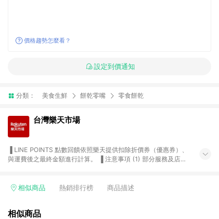
價格趨勢怎麼看？
設定到價通知
分類：
美食生鮮
餅乾零嘴
零食餅乾
台灣樂天市場
▐ LINE POINTS 點數回饋依照樂天提供扣除折價券（優惠券）、
與運費後之最終金額進行計算。 ▐ 注意事項 (1) 部分服務及店家
不符合贈點資格，購買後將不贈送 LINE POINTS 點數，亦不得使
用點數紅包，如：ezcook 美食廚房、樂天市場商家付款中心、
Smart mobile、神腦生活、JS巨盛、樂天KOBO電子書，請詳閱
相似商品
熱銷排行榜
商品描述
LINE POINTS 加碼店家清單
（https://lin.ee/1MCw7pe/rcfk）。 (2) 需透過 LINE 購物前往
相似商品
台灣樂天市場，並在同一瀏覽器於24小時內結帳，才享有 LINE