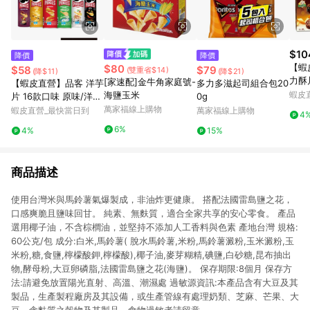
$10
降價
降價
【蝦
$80
$58
$79
(雙重省$14)
(降$11)
(降$21)
力酥片
[家速配]金牛角家庭號-
【蝦皮直營】品客 洋芋
多力多滋起司組合包20
盒 
海鹽玉米
蝦皮
片 16款口味 原味/洋
0g
可可
蔥/披薩/起司 薯片 餅
萬家福線上購物
蝦皮直營_最快當日到
萬家福線上購物
4
心 
乾 零食 罐裝洋芋片
6%
4%
15%
商品描述
使用台灣米與馬鈴薯氣爆製成，非油炸更健康。 搭配法國雷島鹽之花，
口感爽脆且鹽味回甘。 純素、無麩質，適合全家共享的安心零食。 產品
選用椰子油，不含棕櫚油，並堅持不添加人工香料與色素 產地台灣 規格:
60公克/包 成分:白米,馬鈴薯( 脫水馬鈴薯,米粉,馬鈴薯澱粉,玉米澱粉,玉
米粉,糖,食鹽,檸檬酸鉀,檸檬酸),椰子油,麥芽糊精,碘鹽,白砂糖,昆布抽出
物,酵母粉,大豆卵磷脂,法國雷島鹽之花(海鹽)。 保存期限:8個月 保存方
法:請避免放置陽光直射、高溫、潮濕處 過敏源資訊:本產品含有大豆及其
製品，生產製程廠房及其設備，或生產管線有處理奶類、芝麻、芒果、大