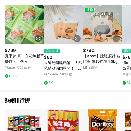
POINTS 回饋。 (3) 若購買之訂單（包含預購商品）未符合樂天
市場 45 天內完成訂單出貨及結帳，則不符合贈點資格。 (4) 如
使用APP、或中途瀏覽比價網、回饋網、Google等其他網頁、或
由網頁版(電腦版/手機版網頁)切換為App都將會造成追蹤中斷而
無法進行 LINE POINTS 回饋。 (5) LINE 購物為購物資訊整合性
平台，商品資料更新會有時間差，如顯示之商品規格、顏色、價
位、贈品與台灣樂天市場銷售網頁不符，以銷售網頁標示為準。
(6) 導購訂單已逾 365 天，根據台灣樂天回饋規定，逾期訂單將
不符合回饋資格。 (7) 若上述或其他原因，致使消費者無接收到
$799
$790
限時加碼
限時
點數回饋或點數回饋有爭議，台灣樂天市場保有更改條款與法律
真果食 真．白花魚腥草
【Abao】肚肚派對-貓
$82
$78
追訴之權利，活動詳情以樂天市場網站公告為準。
燉包 - 五包入
吃魚 無穀貓糧 1.5kg
大師兄銷魂麵舖 - 大師
[Bo
Marais 瑪黑家居
LINE禮物
兄銷魂滷肉單包 ( 一包
高蛋
兩人份)
墨西
PChome 24h購物
萬家
0.5%
10入
5%
6
熱銷排行榜