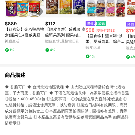
$889
$112
降價
【紅布朗】金巧堅果禮
【蝦皮直營】盛香珍 高
$98
$11
(雙重省$182)
盒(腰果仁+夏威夷豆
級堅果系列 腰果/杏仁
【盛香珍】堅果罐-腰
【蝦
+雙桃果仁)送禮推薦/
果/杏仁小魚/南瓜籽仁/
神腦生活
蝦皮直營_最快當日到
果、夏威夷豆、綜合堅
果隨
年節/春節/過年/新年/
開心果(內有獨立小包
果、杏仁果、核桃、無
蝦皮商城
燒辣
蝦皮
1%
4%
新春
裝) 調味堅果
調味堅果、藍莓、蔓越
魚/
1%
4
莓｜官方旗艦店 活動賣
味小
場 超取限10罐S
商品描述
◆ 香脆可口 ◆ 台灣北港地區栽種 ◆ 由大陸山東種轉播於台灣北港地
區，子大而肥，香脆可口 ◆ 下酒佐茶最佳良伴，為家常便客之招待首選
◎規格：400-450G/包 ◎注意事項： ◎勿放置在陽光直射與潮濕處 ◎
包裝拆封後，請儘速使用完畢，以防變質 ◎製造日期與有效期限，商品
成分皆標示於包裝盒上 ◎本產品網頁因拍攝關係，圖檔略有差異，實際
以廠商出貨為主 ◎本產品文案若有變動敬請參照實際商品為準 如商品詳
情所示◎