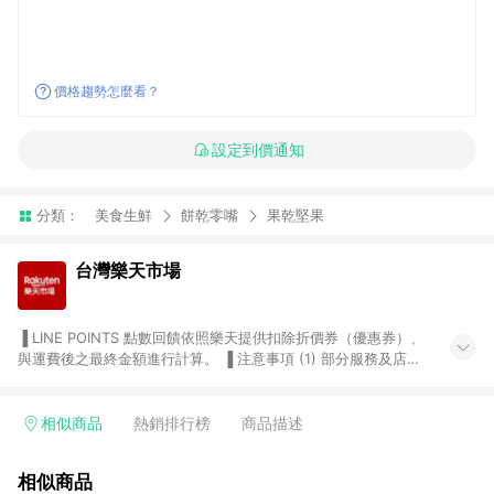
價格趨勢怎麼看？
設定到價通知
分類：
美食生鮮
餅乾零嘴
果乾堅果
台灣樂天市場
▐ LINE POINTS 點數回饋依照樂天提供扣除折價券（優惠券）、
與運費後之最終金額進行計算。 ▐ 注意事項 (1) 部分服務及店家
不符合贈點資格，購買後將不贈送 LINE POINTS 點數，亦不得使
用點數紅包，如：ezcook 美食廚房、樂天市場商家付款中心、
Smart mobile、神腦生活、JS巨盛、樂天KOBO電子書，請詳閱
相似商品
熱銷排行榜
商品描述
LINE POINTS 加碼店家清單
（https://lin.ee/1MCw7pe/rcfk）。 (2) 需透過 LINE 購物前往
相似商品
台灣樂天市場，並在同一瀏覽器於24小時內結帳，才享有 LINE