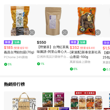
POINTS 回饋。 (3) 若購買之訂單（包含預購商品）未符合樂天
市場 45 天內完成訂單出貨及結帳，則不符合贈點資格。 (4) 如
使用APP、或中途瀏覽比價網、回饋網、Google等其他網頁、或
由網頁版(電腦版/手機版網頁)切換為App都將會造成追蹤中斷而
無法進行 LINE POINTS 回饋。 (5) LINE 購物為購物資訊整合性
平台，商品資料更新會有時間差，如顯示之商品規格、顏色、價
位、贈品與台灣樂天市場銷售網頁不符，以銷售網頁標示為準。
(6) 導購訂單已逾 365 天，根據台灣樂天回饋規定，逾期訂單將
不符合回饋資格。 (7) 若上述或其他原因，致使消費者無接收到
$550
降價
點數回饋或點數回饋有爭議，台灣樂天市場保有更改條款與法律
【野樂茶】台灣紅茶風
$185
$352
$1,5
(雙重省$19)
(雙重省$49)
追訴之權利，活動詳情以樂天市場網站公告為準。
味圖譜-阿里山青心大
義昌台灣鈕扣菇(70g)
[家速配]新泰皇新社高
【穠
冇紅茶 無農藥殘留
亞洲跨境設計購物平台
山香菇-100g
PChome 24h購物
25包
Pinkoi
萬家福線上購物
包)
東森購
1%
5%
6%
0.
熱銷排行榜