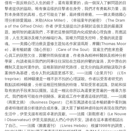
僅有一面反映自己人生的鏡子，還有最重要的，由一個深入了解問題的目
擊者提供的協助。唯有像這樣的目擊者在身旁，我們才有勇氣和力量，面
對本身痛苦的真相，也才可能去了解，最終獲得療癒。——猶太裔德國心
理分析師愛麗絲．米勒(Alice Miller)，《幸福童年的祕密》（The Dram
a of the Gifted Child）作者 伊里戈揚提出許多關於這個主題的嚴肅課
題。她明智的建議我們，不要把這整個問題內化或變成心理負擔，而應認
清，人生充滿涉及權力的極端行為。當權力問題失控時，受傷的就是靈
魂。——美國心理治療及靈修主題知名作家湯瑪斯．摩爾(Thomas Moor
e)，著有暢銷書《隨心所欲》（Care of the Soul） 當雇主們愈來愈憂
心員工的狀態欠佳，因鬱抑而病假連連，作者身為精神科醫師及精神分析
學家，向讀者揭示我們的同事往往深陷在怎樣的抑鬱的漩渦，其中潛在的
機制又是如何運作的。這種新穎的研究路徑，從充分的臨床經驗汲取許多
案例作為基礎，也令人對此議題更感不安。——法國《企業月刊》（L'En
treprise） 精神騷擾是一種不折不扣的心理謀殺。作者以受害者研究的
觀點談精神騷擾，分析這種惡性關係的特徵，幫助受害者認識、防範和採
取有效的手段來加以擺脫。這是一種比你所以為還要更普遍的一種暴力形
式。我們都有可能在伴侶關係、家庭或工作中遭遇這樣的問題。——法國
《商業文摘》（Business Digest） 已有百萬讀者在這本暢銷書中看到施
虐者特徵經過分析後的合成肖像。讓大眾了解精神虐待如何表現在我們的
生活中，伊里戈揚有相當卓著的貢獻。——法國《新觀察者》(Le Nouve
l Observateur) 伊里戈揚挑起人們心中的不安。讀者在這本書裡都認出
了自己。——法國《圖書週刊》（Livres Hebdo） 根據1998年的調查，