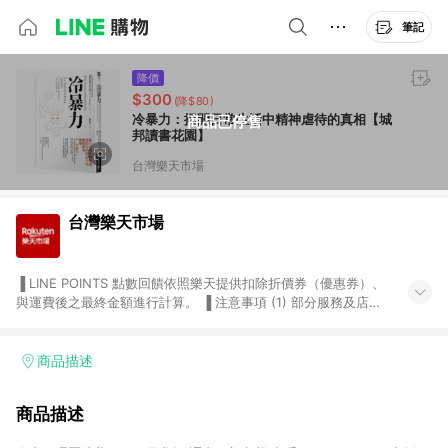
筆記
降價
$300
(降$80)
冷暴力：揭開日常生活中精神虐待的真相【城
商品已停售
邦讀書花園】
台灣樂天市場
台灣樂天市場
▐ LINE POINTS 點數回饋依照樂天提供扣除折價券（優惠券）、
與運費後之最終金額進行計算。 ▐ 注意事項 (1) 部分服務及店家
不符合贈點資格，購買後將不贈送 LINE POINTS 點數，亦不得使
用點數紅包，如：ezcook 美食廚房、樂天市場商家付款中心、
Smart mobile、神腦生活、JS巨盛、樂天KOBO電子書，請詳閱
商品描述
LINE POINTS 加碼店家清單
（https://lin.ee/1MCw7pe/rcfk）。 (2) 需透過 LINE 購物前往
商品描述
台灣樂天市場，並在同一瀏覽器於24小時內結帳，才享有 LINE
POINTS 回饋。 (3) 若購買之訂單（包含預購商品）未符合樂天