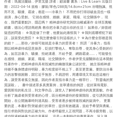
作者：瑪麗法蘭絲．伊里戈揚 譯者：顧淑馨 書系：Live & Learn 出版日
市場 45 天內完成訂單出貨及結帳，則不符合贈點資格。 (4) 如
使用APP、或中途瀏覽比價網、回饋網、Google等其他網頁、或
期：2022-04-14 規格：膠裝/單色/288頁/14.8cm×21cm 冷嘲熱諷、視
由網頁版(電腦版/手機版網頁)切換為App都將會造成追蹤中斷而
而不見、騷擾、霸凌，都是——冷暴力！ 不用把你打得頭破血流也一樣
無法進行 LINE POINTS 回饋。 (5) LINE 購物為購物資訊整合性
崩潰，身心受創。 它就在感情、婚姻、家庭、職場、社交關係中， 現
平台，商品資料更新會有時間差，如顯示之商品規格、顏色、價
在，我們還要默許、隱忍嗎？ 精神虐待研究與防治權威著作 全球百萬暢
位、贈品與台灣樂天市場銷售網頁不符，以銷售網頁標示為準。
銷書，德法心理諮商經典 教你把冷暴力趕出你的生活！ 如果你／妳曾經
(6) 導購訂單已逾 365 天，根據台灣樂天回饋規定，逾期訂單將
疑惑的問過： ☆我是做了什麼，他要如此痛恨我？ ☆我到底哪裡犯下錯
不符合回饋資格。 (7) 若上述或其他原因，致使消費者無接收到
誤，該當受此懲罰？ ☆我怎麼會吸引到這樣的人？ ☆為什麼全部都是我
點數回饋或點數回饋有爭議，台灣樂天市場保有更改條款與法律
的錯？ ……那你／妳很可能就是冷暴力的受害者！ 所謂「冷暴力」指長
追訴之權利，活動詳情以樂天市場網站公告為準。
期以精神虐待或惡意操弄，貶損打擊他人、奪取自尊，使其身心受創的行
為，如言語暴力、騷擾、拒絕溝通、不給予愛、網路霸凌……，可能發生
在感情、婚姻、家庭、職場、社交關係中。作者伊里戈揚醫師在這本開創
性著作中，把精神虐待具有毀滅性的幽微現象公諸於世。 她主張精神虐
待雖不像身體虐待明顯，暴力程度卻不相上下，甚至更普遍。要防治冷暴
力的攻擊很困難，因它近乎無形，不易證明，周遭環境又常姑息這種行
為，讓受害者孤立無援。因此作者直指冷暴力是一種罪行，「對靈魂的實
質謀殺」。 書中描述眾多真實案例，並舉通俗的例證，從好萊塢電影、
愛因斯坦的私生活，到文學作品，讓世人了解精神虐待的真實面貌。作者
分析了施虐者與受害者的心理，區分精神虐待的發展階段，從引誘與洗腦
開始，在公開施暴時到達高點，受害者逐步被掃進毀滅的旋渦中。 更重
要的是，本書針對突破虐行的掌控，提供有效建議，並給予希望與勇氣，
指引求助與對抗的正確方向。作者呼籲世人正視問題，不再冷眼旁觀，以
成功阻遏精神暴力的恣意蔓延。 這是一本劃時代的專業著作，深入淺