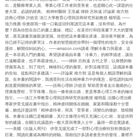
出，是醫療專業人員、專業心理工作者與受害者，也是關心此一課題的社
會大眾，必讀的經典。 精神科醫師 王浩威 律師 呂秋遠 評論家 南方朔
諮商心理師 許皓宜 淡江大學教育心理與諮商研究所副教授 楊明磊 ——
強力推薦 你會跟我一樣一口氣從頭到尾讀完這本書，沒有停頓。為什
麼？因為你想在自己的書上畫線、標記，在某些行和段落畫下大大的驚嘆
號，甚至讓書頁被眼淚浸濕。你想把這本書擺在床邊，當你夜半醒來，為
你已經不記得的夢哭泣，作者的智慧能把你帶到一個理性的地方，安全保
護你，解開你糾結的心。——amazon.com讀者 理解冷暴力與霸凌，這
是一本容易入門的書籍。希望讀者藉由本書「冷暴力」的精準描述，讓自
己遠離霸凌，也不再霸凌他人。——律師 呂秋遠 古代之罪，以身體的物
理傷害為主，到了現代，轉移到心理的傷害。針對這種罪惡，該感謝本書
的告知、提點和許多建議！——評論家 南方朔 這是每個人都該理解的議
題。在本書的閱讀中，我感受到生活在精神暴力中的嘆息，卻也讀到如何
創造愛與關係的希望。——諮商心理師 許皓宜 幫助受害者走出傷痛的心
理康復歷程，字字珠璣，指出一條有效出路，更是專業心理工作者的極佳
指引。——淡江大學教育心理與諮商研究所副教授 楊明磊 法國心理治療
專家伊里戈揚在書中指出，精神虐待關係在婚姻、家庭和職場都十分普
遍，她也詳盡說明「精神虐待者」與其「受害者」演變出的微妙、陰暗關
係。本書在法國已是暢銷書，其行文條理分明又充滿仁心仁術，並提供明
智的建議，在關注此議題的一般大眾與專業人士中，贏得一群忠實讀者。
——美國《出版人周刊》 伊里戈揚完成了一部對心理治療特別有價值的
巨著。閱讀此書成為獨特的經驗。我相信許多讀者會意外的發現，書裡不