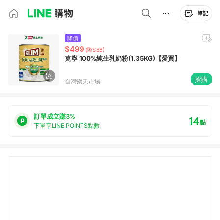
筆記
降價
$499
(降$88)
克寧 100%純生乳奶粉(1.35KG)【愛買】
搶購
台灣樂天市場
訂單成立賺3%
14
點
下單享LINE POINTS點數