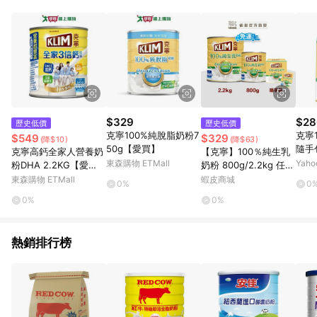
POINTS 回饋。 (3) 若購買之訂單（包含預購商品）未符合樂天
市場 45 天內完成訂單出貨及結帳，則不符合贈點資格。 (4) 如
使用APP、或中途瀏覽比價網、回饋網、Google等其他網頁、或
由網頁版(電腦版/手機版網頁)切換為App都將會造成追蹤中斷而
無法進行 LINE POINTS 回饋。 (5) LINE 購物為購物資訊整合性
平台，商品資料更新會有時間差，如顯示之商品規格、顏色、價
位、贈品與台灣樂天市場銷售網頁不符，以銷售網頁標示為準。
(6) 導購訂單已逾 365 天，根據台灣樂天回饋規定，逾期訂單將
不符合回饋資格。 (7) 若上述或其他原因，致使消費者無接收到
$329
$28
歷史低價
歷史低價
點數回饋或點數回饋有爭議，台灣樂天市場保有更改條款與法律
克寧100%純脫脂奶粉7
克寧
$549
$329
(降$10)
(降$63)
追訴之權利，活動詳情以樂天市場網站公告為準。
50g【愛買】
隨手
克寧高鈣全家人營養奶
【克寧】100％純生乳
買】
東森購物 ETMall
Yah
粉DHA 2.2KG【愛
奶粉 800g/2.2kg 任選
買】
專區
東森購物 ETMall
蝦皮商城
0%
0
0%
0%
熱銷排行榜