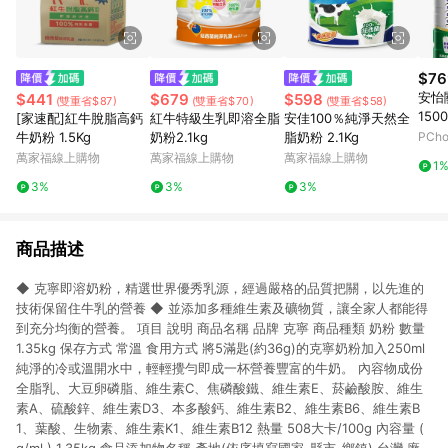
$76
安怡
$441
$679
$598
(雙重省$87)
(雙重省$70)
(雙重省$58)
150
[家速配]紅牛脫脂高鈣
紅牛特級生乳即溶全脂
安佳100％純淨天然全
牛奶粉 1.5Kg
奶粉2.1kg
脂奶粉 2.1Kg
PCh
萬家福線上購物
萬家福線上購物
萬家福線上購物
1
3%
3%
3%
商品描述
◆ 克寧即溶奶粉，精選世界優秀乳源，經過嚴格的品質把關，以先進的
技術保留住牛乳的營養 ◆ 並添加多種維生素及礦物質，讓全家人都能得
到充分均衡的營養。 項目 說明 商品名稱 品牌 克寧 商品種類 奶粉 數量
1.35kg 保存方式 常溫 食用方式 將5滿匙(約36g)的克寧奶粉加入250ml
純淨的冷或溫開水中，輕輕攪勻即成一杯營養豐富的牛奶。 內容物成份
全脂乳、大豆卵磷脂、維生素C、焦磷酸鐵、維生素E、菸鹼酸胺、維生
素A、硫酸鋅、維生素D3、本多酸鈣、維生素B2、維生素B6、維生素B
1、葉酸、生物素、維生素K1、維生素B12 熱量 508大卡/100g 內容量 (