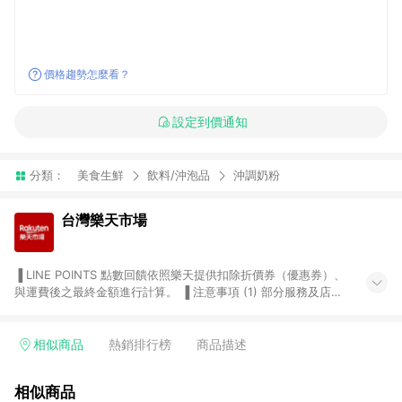
價格趨勢怎麼看？
設定到價通知
分類：
美食生鮮
飲料/沖泡品
沖調奶粉
台灣樂天市場
▐ LINE POINTS 點數回饋依照樂天提供扣除折價券（優惠券）、
與運費後之最終金額進行計算。 ▐ 注意事項 (1) 部分服務及店家
不符合贈點資格，購買後將不贈送 LINE POINTS 點數，亦不得使
用點數紅包，如：ezcook 美食廚房、樂天市場商家付款中心、
Smart mobile、神腦生活、JS巨盛、樂天KOBO電子書，請詳閱
相似商品
熱銷排行榜
商品描述
LINE POINTS 加碼店家清單
（https://lin.ee/1MCw7pe/rcfk）。 (2) 需透過 LINE 購物前往
相似商品
台灣樂天市場，並在同一瀏覽器於24小時內結帳，才享有 LINE