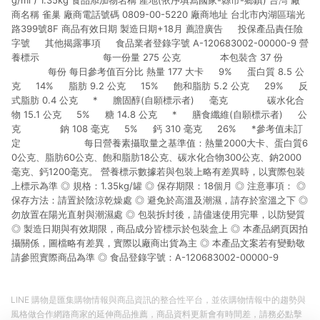
g/ml ) 1.35kg 食品添加物名稱 產地(依序填寫國家-縣市-鄉鎮) 台灣 廠
商名稱 雀巢 廠商電話號碼 0809-00-5220 廠商地址 台北市內湖區瑞光
路399號8F 商品有效日期 製造日期+18月 薦證廣告 投保產品責任險
字號 其他揭露事項 食品業者登錄字號 A-120683002-00000-9 營
養標示 每一份量 275 公克 本包裝含 37 份
每份 每日參考值百分比 熱量 177 大卡 9% 蛋白質 8.5 公
克 14% 脂肪 9.2 公克 15% 飽和脂肪 5.2 公克 29% 反
式脂肪 0.4 公克 * 膽固醇(自願標示者) 毫克 碳水化合
物 15.1 公克 5% 糖 14.8 公克 * 膳食纖維(自願標示者) 公
克 鈉 108 毫克 5% 鈣 310 毫克 26% *參考值未訂
定 每日營養素攝取量之基準值：熱量2000大卡、蛋白質6
0公克、脂肪60公克、飽和脂肪18公克、碳水化合物300公克、鈉2000
毫克、鈣1200毫克。 營養標示數據若與包裝上略有差異時，以實際包裝
上標示為準 ◎ 規格：1.35kg/罐 ◎ 保存期限：18個月 ◎ 注意事項： ◎
保存方法：請置於陰涼乾燥處 ◎ 避免於高溫及潮濕，請存於室溫之下 ◎
勿放置在陽光直射與潮濕處 ◎ 包裝拆封後，請儘速使用完畢，以防變質
◎ 製造日期與有效期限，商品成分皆標示於包裝盒上 ◎ 本產品網頁因拍
攝關係，圖檔略有差異，實際以廠商出貨為主 ◎ 本產品文案若有變動敬
請參照實際商品為準 ◎ 食品登錄字號：A-120683002-00000-9
LINE 購物是匯集購物情報與商品資訊的整合性平台，並依購物情報中的趨勢與
風格做合作網路商家的延伸商品推薦，商品資料更新會有時間差，請務必點擊