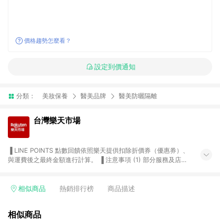
價格趨勢怎麼看？
設定到價通知
分類：
美妝保養
醫美品牌
醫美防曬隔離
台灣樂天市場
▐ LINE POINTS 點數回饋依照樂天提供扣除折價券（優惠券）、
與運費後之最終金額進行計算。 ▐ 注意事項 (1) 部分服務及店家
不符合贈點資格，購買後將不贈送 LINE POINTS 點數，亦不得使
用點數紅包，如：ezcook 美食廚房、樂天市場商家付款中心、
Smart mobile、神腦生活、JS巨盛、樂天KOBO電子書，請詳閱
相似商品
熱銷排行榜
商品描述
LINE POINTS 加碼店家清單
（https://lin.ee/1MCw7pe/rcfk）。 (2) 需透過 LINE 購物前往
相似商品
台灣樂天市場，並在同一瀏覽器於24小時內結帳，才享有 LINE