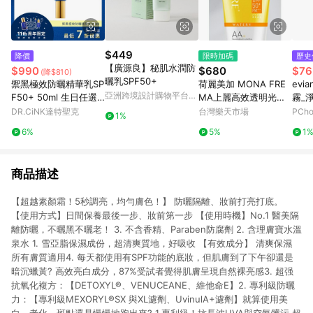
$449
降價
限時加碼
歷史
【廣源良】秘肌水潤防
$990
$680
$76
(降$810)
曬乳SPF50+
禦黑極效防曬精華乳SP
荷麗美加 MONA FRE
evi
亞洲跨境設計購物平台
F50+ 50ml 生日任選
MA上麗高效透明光感
霧_淨
Pinkoi
折 7/14~9/2
水防曬SPF 50+ PA++
OTE
DR.CiNK達特聖克
台灣樂天市場
PCh
1%
++ ｜全館滿$199免運
6%
5%
1
商品描述
【超越素顏霜！5秒調亮，均勻膚色！】 防曬隔離、妝前打亮打底。
【使用方式】日間保養最後一步、妝前第一步 【使用時機】No.1 醫美隔
離防曬，不曬黑不曬老！ 3. 不含香精、Paraben防腐劑 2. 含理膚寶水溫
泉水 1. 雪亞脂保濕成份，超清爽質地，好吸收 【有效成分】 清爽保濕
所有膚質適用4. 每天都使用有SPF功能的底妝，但肌膚到了下午卻還是
暗沉蠟黃? 高效亮白成分，87%受試者覺得肌膚呈現自然裸亮感3. 超强
抗氧化複方：【DETOXYL®、VENUCEANE、維他命E】2. 專利級防曬
力：【專利級MEXORYL®SX 與XL濾劑、UvinulA+濾劑】就算使用美