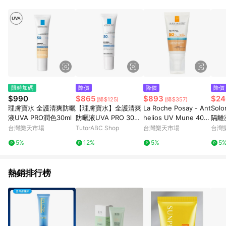
POINTS 回饋。 (3) 若購買之訂單（包含預購商品）未符合樂天
市場 45 天內完成訂單出貨及結帳，則不符合贈點資格。 (4) 如
使用APP、或中途瀏覽比價網、回饋網、Google等其他網頁、或
由網頁版(電腦版/手機版網頁)切換為App都將會造成追蹤中斷而
無法進行 LINE POINTS 回饋。 (5) LINE 購物為購物資訊整合性
平台，商品資料更新會有時間差，如顯示之商品規格、顏色、價
位、贈品與台灣樂天市場銷售網頁不符，以銷售網頁標示為準。
(6) 導購訂單已逾 365 天，根據台灣樂天回饋規定，逾期訂單將
不符合回饋資格。 (7) 若上述或其他原因，致使消費者無接收到
限時加碼
降價
降價
降價
點數回饋或點數回饋有爭議，台灣樂天市場保有更改條款與法律
$990
$865
$893
$24
(降$125)
(降$357)
追訴之權利，活動詳情以樂天市場網站公告為準。
理膚寶水 全護清爽防曬
【理膚寶水】全護清爽
La Roche Posay - Ant
Sol
液UVA PRO潤色30ml
防曬液UVA PRO 30ml
helios UV Mune 400
隔離
｜＃透明／＃潤色
保濕霜 SPF50
★★ 
台灣樂天市場
TutorABC Shop
台灣樂天市場
台灣
元｜
5%
12%
5%
5
熱銷排行榜