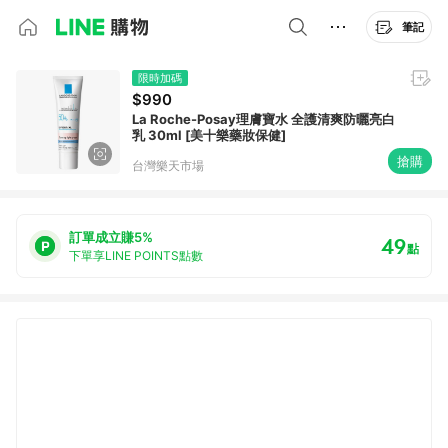
筆記
限時加碼
$990
La Roche-Posay理膚寶水 全護清爽防曬亮白
乳 30ml [美十樂藥妝保健]
搶購
台灣樂天市場
訂單成立賺5%
49
點
下單享LINE POINTS點數