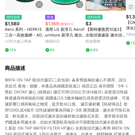
$1,
限時加碼
降價
限時加碼
【C
$1,580
$1,169
$3
(降$631)
淨水
Aero 系列 - HEPA13
適用 LG 新淨几 AeroF
【限時優惠買10送2】
入一組
Yah
三合一高效濾網 - ADQ
urniture 新淨几 複合
水龍頭過濾器 濾水頭
安裝
75801765
式HEPA抗菌濾芯 可水
水龍頭 過濾器 現貨 濾
LG官方線上商城
綠綠好日
蝦皮購物
1
洗前置濾網 綠綠好日
水器 濾心 濾芯 起泡器
15%
8%
6.8%
增壓濾水器 淨水器 除
氯
商品描述
BRITA ON TAP 龍頭式濾芯(二款包裝) 🔺新舊版兩款濾心不通用，請注
意款式 產地：德國，本產品為德國原裝進口 保證正品 保存期限：5年 1.
舊款 ONTAP 濾心 (經典款) 濾芯可用1200公升(約4個月) 高密度活性碳
棒過濾具特殊除鉛功能 德國進口0.5微米極細孔徑高密度活性碳棒，可過
濾影響口感與氣味之物質，提升飲水口感。 濾芯濾材屬【耗材商品】使
用1200L或4個月 活性碳濾材量為同級2~3倍 購買建議：濾水壺可除石灰
質，軟化硬水，但龍頭式濾水器的濾材無法濾除石灰質。 通常硬水區我
們建議多用濾水壺，但如水濁度較高地區亦可搭配龍頭式濾水器使用。
2.新款 ON TAP WATER FILTER HF濾心 全新龍頭式濾心專用 BRITA ON
TAP 龍頭式濾水器 ３段出水模式，過濾水、自來水，輕鬆轉換 可濾水量