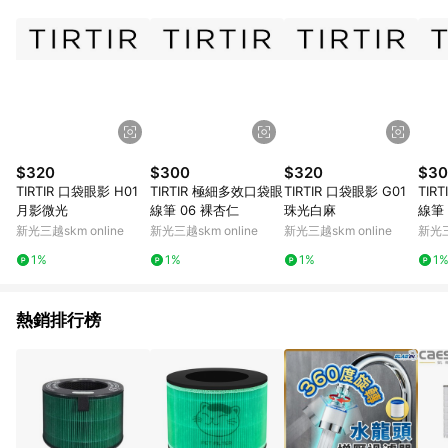
POINTS 回饋。 (3) 若購買之訂單（包含預購商品）未符合樂天
市場 45 天內完成訂單出貨及結帳，則不符合贈點資格。 (4) 如
使用APP、或中途瀏覽比價網、回饋網、Google等其他網頁、或
由網頁版(電腦版/手機版網頁)切換為App都將會造成追蹤中斷而
無法進行 LINE POINTS 回饋。 (5) LINE 購物為購物資訊整合性
平台，商品資料更新會有時間差，如顯示之商品規格、顏色、價
位、贈品與台灣樂天市場銷售網頁不符，以銷售網頁標示為準。
(6) 導購訂單已逾 365 天，根據台灣樂天回饋規定，逾期訂單將
不符合回饋資格。 (7) 若上述或其他原因，致使消費者無接收到
$320
$300
$320
$30
點數回饋或點數回饋有爭議，台灣樂天市場保有更改條款與法律
TIRTIR 口袋眼影 H01
TIRTIR 極細多效口袋眼
TIRTIR 口袋眼影 G01
TIR
追訴之權利，活動詳情以樂天市場網站公告為準。
月影微光
線筆 06 裸杏仁
珠光白麻
線筆 
新光三越skm online
新光三越skm online
新光三越skm online
新光三
1%
1%
1%
1
熱銷排行榜