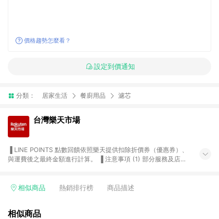
價格趨勢怎麼看？
設定到價通知
分類：
居家生活
餐廚用品
濾芯
台灣樂天市場
▐ LINE POINTS 點數回饋依照樂天提供扣除折價券（優惠券）、
與運費後之最終金額進行計算。 ▐ 注意事項 (1) 部分服務及店家
不符合贈點資格，購買後將不贈送 LINE POINTS 點數，亦不得使
用點數紅包，如：ezcook 美食廚房、樂天市場商家付款中心、
Smart mobile、神腦生活、JS巨盛、樂天KOBO電子書，請詳閱
相似商品
熱銷排行榜
商品描述
LINE POINTS 加碼店家清單
（https://lin.ee/1MCw7pe/rcfk）。 (2) 需透過 LINE 購物前往
相似商品
台灣樂天市場，並在同一瀏覽器於24小時內結帳，才享有 LINE