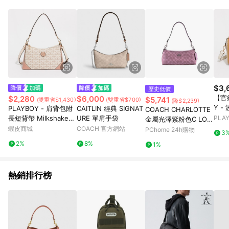
POINTS 回饋。 (3) 若購買之訂單（包含預購商品）未符合樂天
市場 45 天內完成訂單出貨及結帳，則不符合贈點資格。 (4) 如
使用APP、或中途瀏覽比價網、回饋網、Google等其他網頁、或
由網頁版(電腦版/手機版網頁)切換為App都將會造成追蹤中斷而
無法進行 LINE POINTS 回饋。 (5) LINE 購物為購物資訊整合性
平台，商品資料更新會有時間差，如顯示之商品規格、顏色、價
位、贈品與台灣樂天市場銷售網頁不符，以銷售網頁標示為準。
(6) 導購訂單已逾 365 天，根據台灣樂天回饋規定，逾期訂單將
不符合回饋資格。 (7) 若上述或其他原因，致使消費者無接收到
$3,
歷史低價
點數回饋或點數回饋有爭議，台灣樂天市場保有更改條款與法律
【官
$2,280
$6,000
$5,741
(雙重省$1,430)
(雙重省$700)
(降$2,239)
追訴之權利，活動詳情以樂天市場網站公告為準。
Y - 
PLAYBOY - 肩背包附
CAITLIN 經典 SIGNAT
COACH CHARLOTTE
系列 
長短背帶 MilkshakeBu
URE 單肩手袋
PLA
金屬光澤紫粉色C LOG
02-2
服飾
nny系列 - 粉色
蝦皮商城
COACH 官方網站
O PVC橫式手提肩背小
PChome 24h購物
3
包
2%
8%
1%
熱銷排行榜