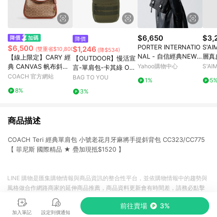
$6,650
$3,
降價
PORTER INTERNATIO
S'AI
$6,500
$1,246
(雙重省$10,800)
(降$534)
NAL - 自信經典NEW
層真
【線上限定】CARY 經
【OUTDOOR】慢活宣
HEAT斜背包 - 全黑
典 CANVAS 帆布斜背
Yahoo購物中心
S'A
言-單肩包-卡其綠 OD2
手袋
COACH 官方網站
33316KI
BAG TO YOU
1%
5
8%
3%
商品描述
COACH Teri 經典單肩包 小號老花月牙麻將手提斜背包 CC323/CC775
【 菲尼斯 國際精品 ★ 疊加現抵$1520 】
LINE 購物是匯集購物情報與商品資訊的整合性平台，並依購物情報中的趨勢與
風格做合作網路商家的延伸商品推薦，商品資料更新會有時間差，請務必點擊
商品至各合作網路商家，確認現售價與購物條件，一切資訊以合作廠商網頁為
前往賣場
3%
準。
加入筆記
設定到價通知