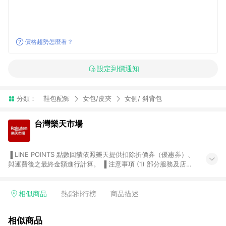
價格趨勢怎麼看？
設定到價通知
分類：
鞋包配飾
女包/皮夾
女側/ 斜背包
台灣樂天市場
▐ LINE POINTS 點數回饋依照樂天提供扣除折價券（優惠券）、
與運費後之最終金額進行計算。 ▐ 注意事項 (1) 部分服務及店家
不符合贈點資格，購買後將不贈送 LINE POINTS 點數，亦不得使
用點數紅包，如：ezcook 美食廚房、樂天市場商家付款中心、
Smart mobile、神腦生活、JS巨盛、樂天KOBO電子書，請詳閱
相似商品
熱銷排行榜
商品描述
LINE POINTS 加碼店家清單
（https://lin.ee/1MCw7pe/rcfk）。 (2) 需透過 LINE 購物前往
相似商品
台灣樂天市場，並在同一瀏覽器於24小時內結帳，才享有 LINE