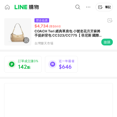
筆記
歷史低價
$4,734
(降$646)
COACH Teri 經典單肩包 小號老花月牙麻將
手提斜背包 CC323/CC775【 菲尼斯 國際精
品 ★ 疊加現抵$1520 】
搶購
台灣樂天市場
訂單成立賺3%
近一年最省
142
$646
點