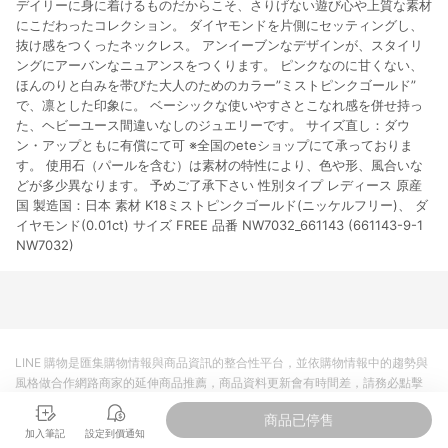
デイリーに身に着けるものだからこそ、さりげない遊び心や上質な素材
市場 45 天內完成訂單出貨及結帳，則不符合贈點資格。 (4) 如
使用APP、或中途瀏覽比價網、回饋網、Google等其他網頁、或
にこだわったコレクション。 ダイヤモンドを片側にセッティングし、
由網頁版(電腦版/手機版網頁)切換為App都將會造成追蹤中斷而
抜け感をつくったネックレス。 アンイーブンなデザインが、スタイリ
無法進行 LINE POINTS 回饋。 (5) LINE 購物為購物資訊整合性
ングにアーバンなニュアンスをつくります。 ピンクなのに甘くない、
平台，商品資料更新會有時間差，如顯示之商品規格、顏色、價
ほんのりと白みを帯びた大人のためのカラー”ミストピンクゴールド”
位、贈品與台灣樂天市場銷售網頁不符，以銷售網頁標示為準。
で、凛とした印象に。 ベーシックな使いやすさとこなれ感を併せ持っ
(6) 導購訂單已逾 365 天，根據台灣樂天回饋規定，逾期訂單將
た、ヘビーユース間違いなしのジュエリーです。 サイズ直し：ダウ
不符合回饋資格。 (7) 若上述或其他原因，致使消費者無接收到
ン・アップともに有償にて可 ※全国のeteショップにて承っておりま
點數回饋或點數回饋有爭議，台灣樂天市場保有更改條款與法律
す。 使用石（パールを含む）は素材の特性により、色や形、風合いな
追訴之權利，活動詳情以樂天市場網站公告為準。
どが多少異なります。 予めご了承下さい 性別タイプ レディース 原産
国 製造国：日本 素材 K18ミストピンクゴールド(ニッケルフリー)、 ダ
イヤモンド(0.01ct) サイズ FREE 品番 NW7032_661143 (661143-9-1
NW7032)
LINE 購物是匯集購物情報與商品資訊的整合性平台，並依購物情報中的趨勢與
風格做合作網路商家的延伸商品推薦，商品資料更新會有時間差，請務必點擊
商品至各合作網路商家，確認現售價與購物條件，一切資訊以合作廠商網頁為
商品已停售
準。
加入筆記
設定到價通知