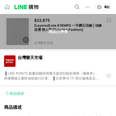
筆記
$22,875
[Layered] ete K18MPG 一字鑽石項鍊 | 項鍊
送禮 情人節 [Rakuten Fashion]
商品已停售
台灣樂天市場
台灣樂天市場
▐ LINE POINTS 點數回饋依照樂天提供扣除折價券（優惠券）、
與運費後之最終金額進行計算。 ▐ 注意事項 (1) 部分服務及店家
不符合贈點資格，購買後將不贈送 LINE POINTS 點數，亦不得使
用點數紅包，如：ezcook 美食廚房、樂天市場商家付款中心、
Smart mobile、神腦生活、JS巨盛、樂天KOBO電子書，請詳閱
商品描述
LINE POINTS 加碼店家清單
（https://lin.ee/1MCw7pe/rcfk）。 (2) 需透過 LINE 購物前往
商品描述
台灣樂天市場，並在同一瀏覽器於24小時內結帳，才享有 LINE
POINTS 回饋。 (3) 若購買之訂單（包含預購商品）未符合樂天