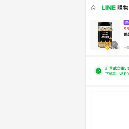
降
$
罐
台
訂單成立賺5
下單享LINE P