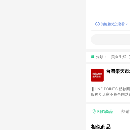
價格趨勢怎麼看？
分類：
美食生鮮
台灣樂天市
▐ LINE POINTS 點數回饋依照樂天提供扣除折價券（優惠券）、與運費後之最終金額進行計算。 ▐ 注意事項 (1) 部分
服務及店家不符合贈點資格
天市場商家付款中心、Sma
（https://lin.ee/1MCw7pe/rcfk）。 (2) 需透過 LINE 
享有 LINE POINTS 回饋。 (3) 若購買之訂單（包含預購商品）未符合樂天市場 45 天內完成訂單
相似商品
熱銷
合贈點資格。 (4) 如使用APP、或中途瀏覽比價網、回饋網、Google等其他網頁、或由網頁版(電腦版/手機版網頁)切
換為App都將會造成追蹤中斷而無法進行 LIN
相似商品
會有時間差，如顯示之商品