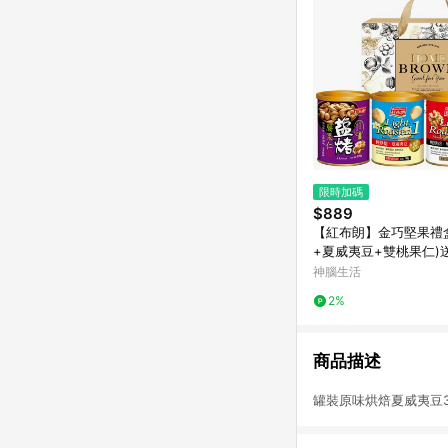
限時加碼
$889
【紅布朗】金巧堅果禮
+夏威夷豆+雙桃果仁)
年節/春節/過年/新年/
神腦生活
2%
商品描述
罐裝原味烘焙夏威夷豆