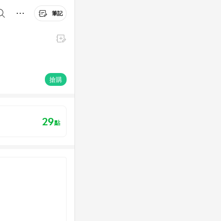
筆記
搶購
29
點