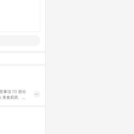
k 美食廚房、樂
S 加碼店家清單
導購訂