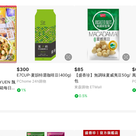
規定，逾期訂單將不符合回饋資格。 (7) 若上述或其他原因，致使消費者無接收到
爭議，台灣樂天市場保有更改條款與法律追訴之權利，活動詳情以樂天市場網
$300
$85
$
E7CUP-夏韻特選咖啡豆(400g)
【盛香珍】無調味夏威夷豆50g/
萬
包
PChome 24h購物
P
YUEN 飄
東森購物 ETMall
整箱每日堅
1%
紛豆果 散
0.5%