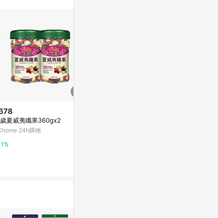
站公告為準。
678
降價
限時加碼
歲夏威夷纖果360gx2
$149
$210
(降$76)
Chome 24h購物
罐裝岩燒黑豆260G 每日優果
日初良食｜低溫
50g/包)低
每日優果
1%
無調味 無添加
蝦皮商城
2%
奶香 伴手禮 
4.8%