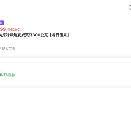
價
599
(降$300)
裝原味烘焙夏威夷豆300公克【每日優果】
灣樂天市場
%
OINTS點數