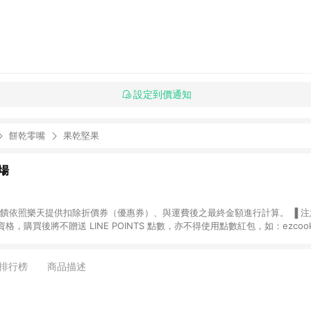
設定到價通知
餅乾零嘴
果乾堅果
場
，購買後將不贈送 LINE POINTS 點數，亦不得使用點數紅包，如：ezcoo
rt mobile、神腦生活、JS巨盛、樂天KOBO電子書，請詳閱 LINE POINT
購物前往台灣樂天市場，並在同一瀏覽器於24小時內結帳，才
出貨及結帳，則不符
排行榜
商品描述
E POINTS 回饋。 (5) LINE 購物為購物資訊整合性平台，商品資料更新
規格、顏色、價位、贈品與台灣樂天市場銷售網頁不符，以銷售網頁標示為準。 (6) 