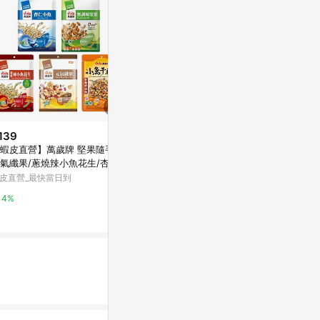
139
歷史低價
蝦皮直營】萬歲牌 堅果隨手包
$439
$589
(雙重省$
(降$110)
氣纖果/蔥燒辣小魚花生/杏仁
[家速配]【限量
萬歲牌 繁花盛開綜合堅果禮盒
魚/無調味堅果/椒麻風味小魚
皮直營_最快當日到
每日堅果35gx
(原味珍珠開心果+鹽之花綜合果
花生
加贈什穀杏仁堅果飲)
萬家福線上購
Yahoo購物中心
4%
10%
0.3%