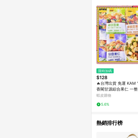
單已逾 365 天，根據台灣樂天回饋
點數回饋或點數回饋有
限時加碼
$128
🔥台灣出貨 免運 KAM 
香閣甘源綜合果仁 一
果 炒貨獨立小袋裝 繽
蝦皮購物
裝 獨立 零食
5.6%
熱銷排行榜