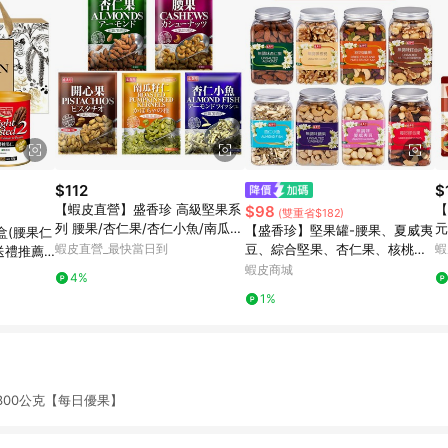
$112
$
【蝦皮直營】盛香珍 高級堅果系
【
$98
(雙重省$182)
列 腰果/杏仁果/杏仁小魚/南瓜籽
元
【盛香珍】堅果罐-腰果、夏威夷
盒(腰果仁
仁/開心果(內有獨立小包裝) 調味
小
蝦皮直營_最快當日到
豆、綜合堅果、杏仁果、核桃、
蝦
送禮推薦/
堅果
干
無調味堅果、藍莓、蔓越莓｜官
新春
蝦皮商城
4%
方旗艦店 活動賣場 超取限10罐S
1%
300公克【每日優果】