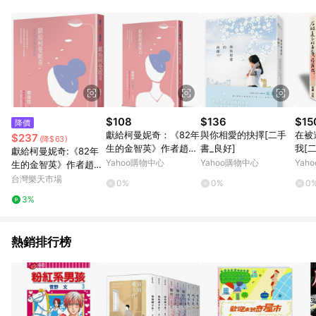
POINTS 回饋。 (3) 若購買之訂單（包含預購商品）未符合樂天
市場 45 天內完成訂單出貨及結帳，則不符合贈點資格。 (4) 如
使用APP、或中途瀏覽比價網、回饋網、Google等其他網頁、或
由網頁版(電腦版/手機版網頁)切換為App都將會造成追蹤中斷而
無法進行 LINE POINTS 回饋。 (5) LINE 購物為購物資訊整合性
平台，商品資料更新會有時間差，如顯示之商品規格、顏色、價
位、贈品與台灣樂天市場銷售網頁不符，以銷售網頁標示為準。
(6) 導購訂單已逾 365 天，根據台灣樂天回饋規定，逾期訂單將
不符合回饋資格。 (7) 若上述或其他原因，致使消費者無接收到
$108
$136
$15
降價
點數回饋或點數回饋有爭議，台灣樂天市場保有更改條款與法律
獻給柯曼妮奇：《82年
與你相愛的抉擇[二手
在被
$237
(降$63)
追訴之權利，活動詳情以樂天市場網站公告為準。
生的金智英》作者趙南
書_良好]
我[
獻給柯曼妮奇:《82年
柱最強力作[二手書_良
Yahoo購物中心
Yahoo購物中心
Yah
生的金智英》作者趙南
好]
柱最強力作【城邦讀書
台灣樂天市場
0%
0%
0
花園】
3%
熱銷排行榜