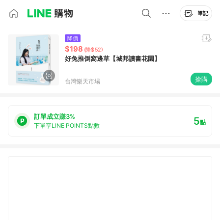
筆記
降價
$198
(降$52)
好兔推倒窩邊草【城邦讀書花園】
搶購
台灣樂天市場
訂單成立賺3%
5
點
下單享LINE POINTS點數