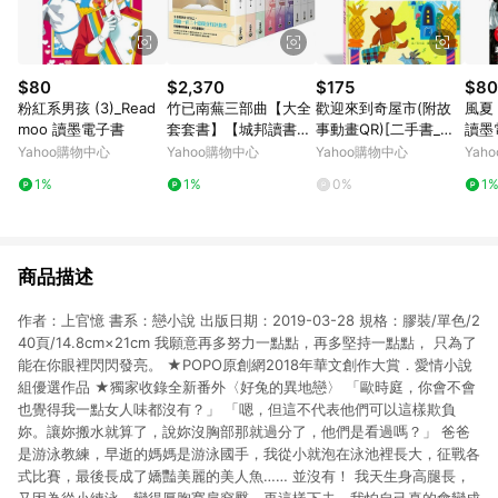
$80
$2,370
$175
$80
粉紅系男孩 (3)_Read
竹已南蕪三部曲【大全
歡迎來到奇屋市(附故
風夏 
moo 讀墨電子書
套套書】【城邦讀書花
事動畫QR)[二手書_良
讀墨
園】
好]
Yahoo購物中心
Yahoo購物中心
Yahoo購物中心
Yah
1%
1%
0%
1
商品描述
作者：上官憶 書系：戀小說 出版日期：2019-03-28 規格：膠裝/單色/2
40頁/14.8cm×21cm 我願意再多努力一點點，再多堅持一點點， 只為了
能在你眼裡閃閃發亮。 ★POPO原創網2018年華文創作大賞．愛情小說
組優選作品 ★獨家收錄全新番外〈好兔的異地戀〉 「歐時庭，你會不會
也覺得我一點女人味都沒有？」 「嗯，但這不代表他們可以這樣欺負
妳。讓妳搬水就算了，說妳沒胸部那就過分了，他們是看過嗎？」 爸爸
是游泳教練，早逝的媽媽是游泳國手，我從小就泡在泳池裡長大，征戰各
式比賽，最後長成了嬌豔美麗的美人魚…… 並沒有！ 我天生身高腿長，