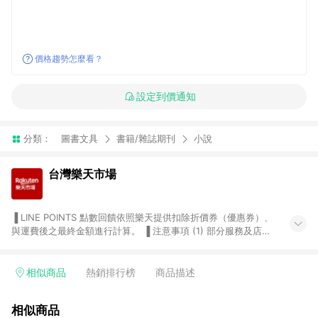
價格趨勢怎麼看？
設定到價通知
分類：
圖書文具
書籍/雜誌期刊
小說
台灣樂天市場
▐ LINE POINTS 點數回饋依照樂天提供扣除折價券（優惠券）、
與運費後之最終金額進行計算。 ▐ 注意事項 (1) 部分服務及店家
不符合贈點資格，購買後將不贈送 LINE POINTS 點數，亦不得使
用點數紅包，如：ezcook 美食廚房、樂天市場商家付款中心、
Smart mobile、神腦生活、JS巨盛、樂天KOBO電子書，請詳閱
相似商品
熱銷排行榜
商品描述
LINE POINTS 加碼店家清單
（https://lin.ee/1MCw7pe/rcfk）。 (2) 需透過 LINE 購物前往
相似商品
台灣樂天市場，並在同一瀏覽器於24小時內結帳，才享有 LINE