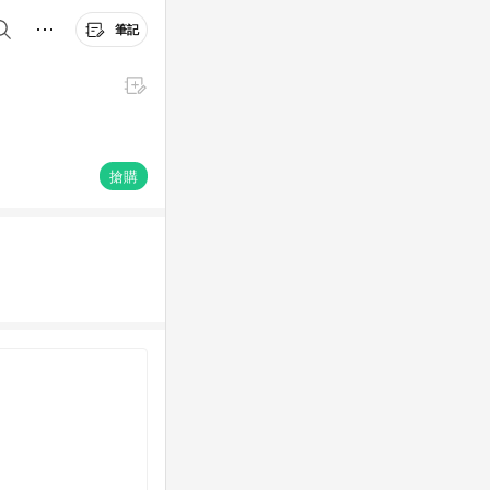
筆記
搶購