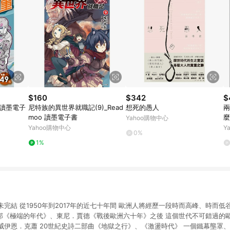
$160
$342
$
 讀墨電子
尼特族的異世界就職記(9)_Read
想死的愚人
兩
moo 讀墨電子書
麼
Yahoo購物中心
家
Yahoo購物中心
Y
0%
好
1%
完結 從1950年到2017年的近七十年間 歐洲人將經歷一段時而高峰、時而低
霍布斯邦《極端的年代》、東尼．賈德《戰後歐洲六十年》之後 這個世代不可錯過的
威伊恩．克蕭 20世紀史詩二部曲《地獄之行》、《激盪時代》 一個鐵幕壟罩