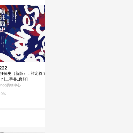
站公告為準。
222
$316
$236
狂簡史（新版）：誰定義了瘋
女也【黃岡詩集】
代我問候南部太
？[二手書_良好]
Yahoo購物中心
Yahoo購物中
ahoo購物中心
0%
0%
0%