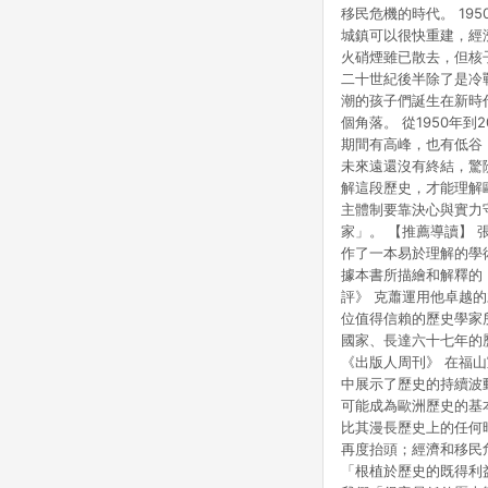
移民危機的時代。 1
城鎮可以很快重建，經
火硝煙雖已散去，但核
二十世紀後半除了是冷
潮的孩子們誕生在新時
個角落。 從1950年
期間有高峰，也有低谷
未來遠還沒有終結，驚
解這段歷史，才能理解
主體制要靠決心與實力
家」。 【推薦導讀】 
作了一本易於理解的學
據本書所描繪和解釋的
評》 克蕭運用他卓越
位值得信賴的歷史學家
國家、長達六十七年的
《出版人周刊》 在福
中展示了歷史的持續波
可能成為歐洲歷史的基
比其漫長歷史上的任何
再度抬頭；經濟和移民
「根植於歷史的既得利