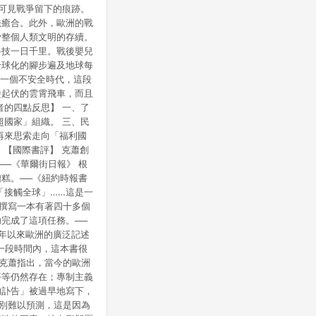
處可見戰爭留下的痕跡。
法癒合。此外，歐洲的戰
脅整個人類文明的存續。
科技一日千里。戰後嬰兒
全球化的腳步遍及地球每
另一個不安全時代，這段
盪起伏的雲霄飛車，而且
者的四點反思】 一、了
超國家」組織。 三、民
再來思索走向「福利國
 【國際書評】 克蕭創
─《華爾街日報》 根
糕。──《紐約時報書
「接觸全球」……這是一
 撰寫一本有著四十多個
完成了這項任務。──
0年以來歐洲的廣泛記述
一段時間內，這本書很
 克蕭指出，當今的歐洲
平等仍然存在；專制主義
的訃告」被過早地寫下，
特別難以預測，這是因為