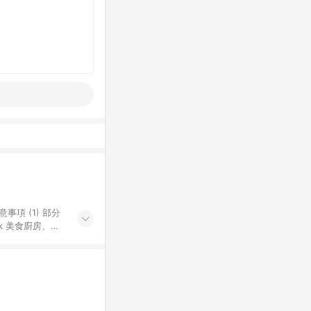
k 美食廚房、樂
S 加碼店家清單
導購訂