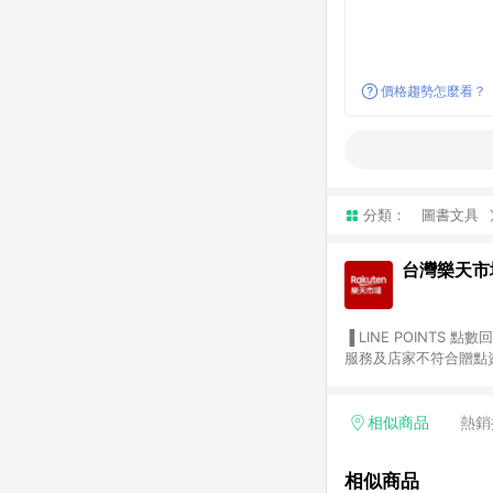
價格趨勢怎麼看？
分類：
圖書文具
台灣樂天市
▐ LINE POINTS 點數回饋依照樂天提供扣除折價券（優惠券）、與運費後之最終金額進行計算。 ▐ 注意事項 (1) 部分
服務及店家不符合贈點資格
天市場商家付款中心、Sma
（https://lin.ee/1MCw7pe/rcfk）。 (2) 需透過 LINE 
享有 LINE POINTS 回饋。 (3) 若購買之訂單（包含預購商品）未符合樂天市場 45 天內完成訂單
相似商品
熱銷
合贈點資格。 (4) 如使用APP、或中途瀏覽比價網、回饋網、Google等其他網頁、或由網頁版(電腦版/手機版網頁)切
換為App都將會造成追蹤中斷而無法進行 LIN
相似商品
會有時間差，如顯示之商品