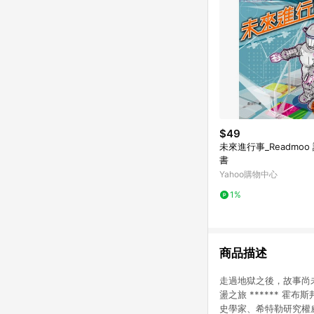
$49
未來進行事_Readmoo
書
Yahoo購物中心
1%
商品描述
走過地獄之後，故事尚未
盪之旅 ****** 
史學家、希特勒研究權