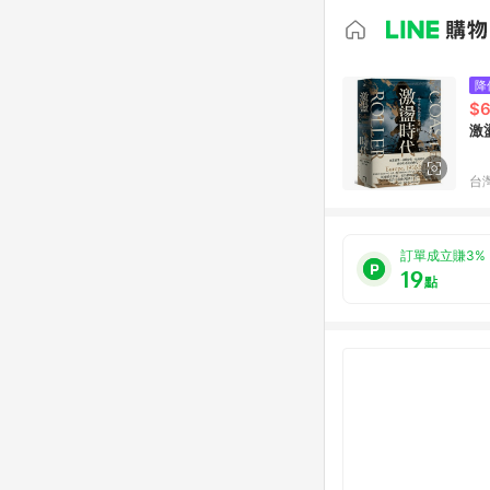
降
$
激
台
訂單成立賺3%
19
點