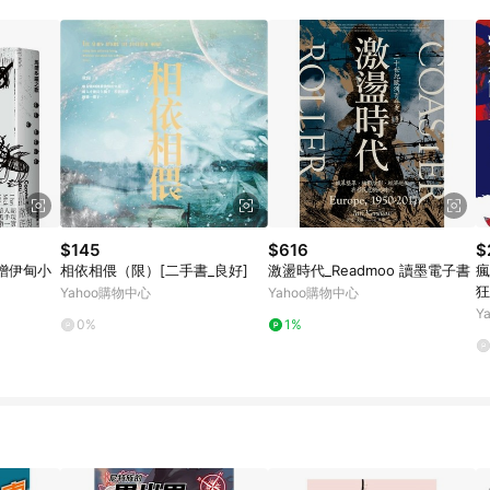
規定，逾期訂單將不符合回饋資格。 (7) 若上述或其他原因，致使消費者無接收到
爭議，台灣樂天市場保有更改條款與法律追訴之權利，活動詳情以樂天市場網
$145
$616
$
贈伊甸小
相依相偎（限）[二手書_良好]
激盪時代_Readmoo 讀墨電子書
瘋
狂
Yahoo購物中心
Yahoo購物中心
Y
0%
1%