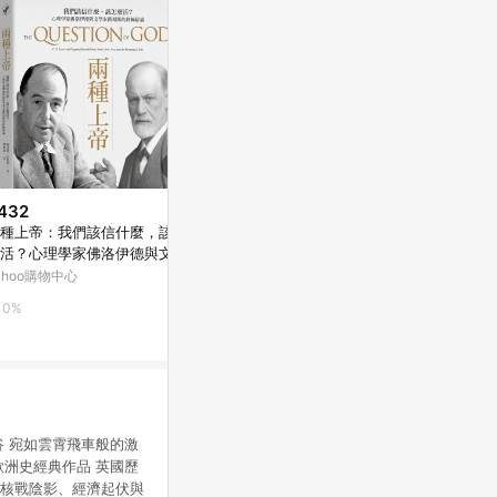
432
$306
$246
種上帝：我們該信什麼，該怎
穿越中年迷霧︰榮格心理學家的
月老營業中（
活？心理學家佛洛伊德與文學
指引，開啟內在對話，理解焦
手書_良好]
路易斯的終極辯論[二手書_良
慮、創傷、夢境、陰影[二手書_
ahoo購物中心
Yahoo購物中心
Yahoo購物中
]
良好]
0%
0%
0%
谷 宛如雲霄飛車般的激
歐洲史經典作品 英國歷
、核戰陰影、經濟起伏與