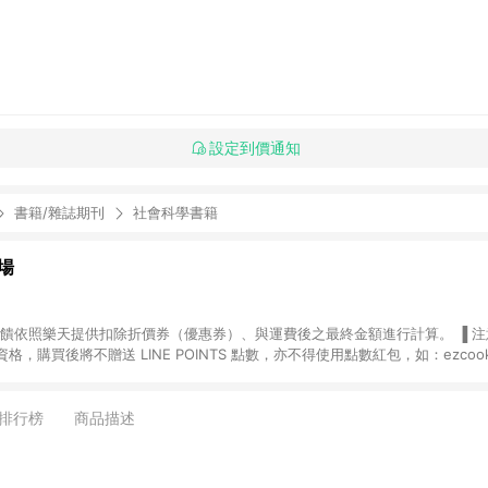
設定到價通知
書籍/雜誌期刊
社會科學書籍
場
，購買後將不贈送 LINE POINTS 點數，亦不得使用點數紅包，如：ezcoo
rt mobile、神腦生活、JS巨盛、樂天KOBO電子書，請詳閱 LINE POINT
購物前往台灣樂天市場，並在同一瀏覽器於24小時內結帳，才
出貨及結帳，則不符
排行榜
商品描述
E POINTS 回饋。 (5) LINE 購物為購物資訊整合性平台，商品資料更新
規格、顏色、價位、贈品與台灣樂天市場銷售網頁不符，以銷售網頁標示為準。 (6) 