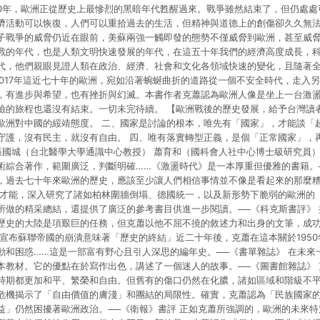
950年，歐洲正從歷史上最慘烈的黑暗年代甦醒過來。戰爭雖然結束了，但仍處
濟活動可以恢復，人們可以重拾過去的生活，但精神與道德上的創傷卻久久無
子戰爭的威脅仍近在眼前，美蘇兩強一觸即發的態勢不僅威脅到歐洲，甚至威
戰的年代，也是人類文明快速發展的年代，在這五十年我們的經濟高度成長，
代，他們親眼見證人類在政治、經濟、社會和文化各領域快速的變化，且隨著
到2017年這近七十年的歐洲，宛如沿著蜿蜒曲折的道路從一個不安全時代，走入
，有進步與希望，也有挫折與幻滅。本書作者克蕭認為歐洲人像是坐上一台激
險的旅程也還沒有結束。一切未完待續。 【歐洲戰後的歷史發展，給予台灣讀
歐洲對中國的綏靖態度。 二、國家是討論的根本，唯先有「國家」，才能談「
守護，沒有民主，就沒有自由。 四、唯有落實轉型正義，是個「正常國家」，
張國城（台北醫學大學通識中心教授） 蕭育和（國科會人社中心博士級研究員）
術綜合著作，範圍廣泛，判斷明確……《激盪時代》是一本厚重但優雅的書籍。─
，過去七十年來歐洲的歷史，應該至少讓人們相信事情並不像是看起來的那麼糟
的才能，深入研究了諸如柏林圍牆倒塌、德國統一，以及新形勢下脆弱的歐洲的
所做的精采總結，還提供了廣泛的參考書目供進一步閱讀。──《科克斯書評》
歷史的大陸是項艱巨的任務，但克蕭以他不屈不撓的敘述力和出身的文筆，成功
山宣布蘇聯帝國的崩潰意味著「歷史的終結」近二十年後，克蕭在這本關於195
動和困惑……這是一部富有野心且引人深思的編年史。──《書單雜誌》 在未來
本教材。它的優點在於寫作出色，講述了一個迷人的故事。──《圖書館雜誌》
時期都更加和平、繁榮和自由。但舊有的傷口仍然在化膿，諸如區域和階級不
危機揭示了「自由價值的膚淺」和團結的局限性。確實，克蕭認為「民族國家
益」仍然困擾著歐洲政治。──《衛報》書評 正如克蕭所強調的，歐洲的未來