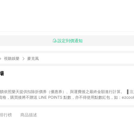
設定到價通知
視聽娛樂
麥克風
場
，購買後將不贈送 LINE POINTS 點數，亦不得使用點數紅包，如：ezcoo
rt mobile、神腦生活、JS巨盛、樂天KOBO電子書，請詳閱 LINE POINT
購物前往台灣樂天市場，並在同一瀏覽器於24小時內結帳，才
出貨及結帳，則不符
排行榜
商品描述
E POINTS 回饋。 (5) LINE 購物為購物資訊整合性平台，商品資料更新
規格、顏色、價位、贈品與台灣樂天市場銷售網頁不符，以銷售網頁標示為準。 (6) 