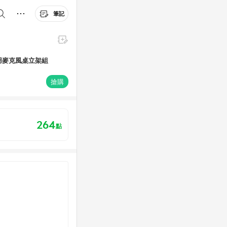
筆記
st專用麥克風桌立架組
搶購
264
點