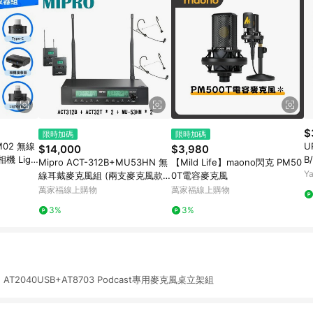
$
限時加碼
限時加碼
M02 無線
U
$14,000
$3,980
相機 Ligh
B
Mipro ACT-312B+MU53HN 無
【Mild Life】maono閃克 PM50
音 拍片採
9
Y
線耳戴麥克風組 (兩支麥克風款)
0T電容麥克風
【敦煌樂器】
萬家福線上購物
萬家福線上購物
3%
3%
鐵三角 AT2040USB+AT8703 Podcast專用麥克風桌立架組