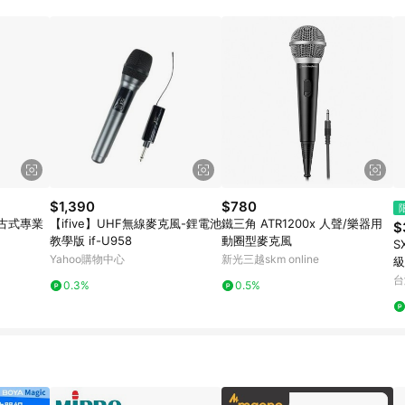
規定，逾期訂單將不符合回饋資格。 (7) 若上述或其他原因，致使消費者無接收到
爭議，台灣樂天市場保有更改條款與法律追訴之權利，活動詳情以樂天市場網
$1,390
$780
 復古式專業
【ifive】UHF無線麥克風-鋰電池
鐵三角 ATR1200x 人聲/樂器用
$
教學版 if-U958
動圈型麥克風
S
Yahoo購物中心
新光三越skm online
級
台
0.3%
0.5%