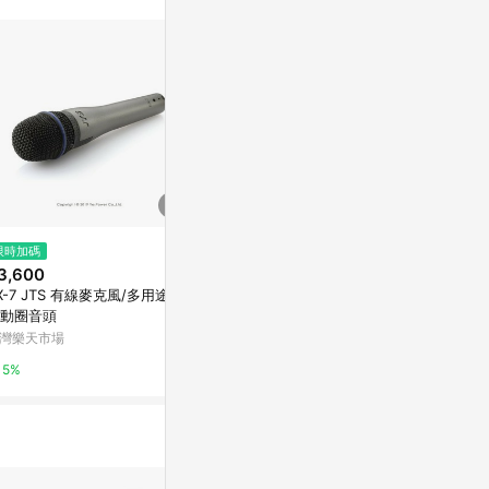
站公告為準。
$3,990
限時加碼
限時加碼
FIFINE TANK 3 動圈式麥克風
3,600
$3,000
Yahoo購物中心
X-7 JTS 有線麥克風/多用途/高
NX-8 JTS
動圈音頭
音頭/專業舞
0.3%
風
灣樂天市場
台灣樂天市場
5%
5%