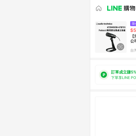
降
$5
【澄
公
台
訂單成立賺5
下單享LINE P