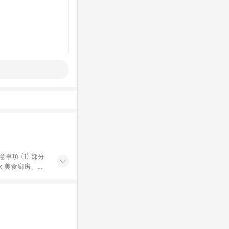
k 美食廚房、樂
S 加碼店家清單
導購訂