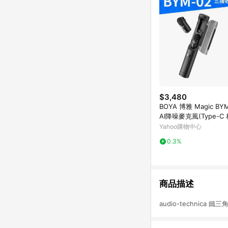
$3,480
BOYA 博雅 Magic BY
AI降噪麥克風(Type-C 
tning三接收器組 防爆
Yahoo購物中心
訪 錄音室)
0.3%
商品描述
audio-technica 