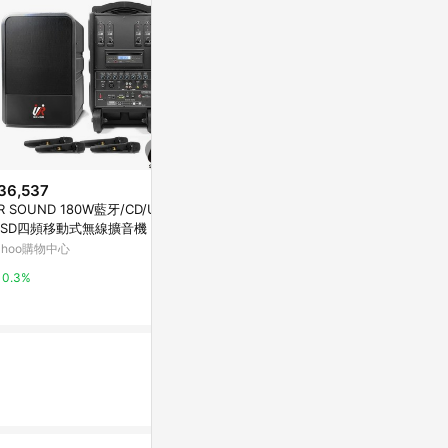
36,537
降價
降價
R SOUND 180W藍牙/CD/US
$2,412
$3,490
(降$268)
(降$1
/SD四頻移動式無線擴音機 PU-
meekee K9 UHF無線專業教學
HyperX Qua
S604CDNB
ahoo購物中心
擴音機 (加購有線麥克風組) 教學
麥克風 黑 872
擴音機 擴音器 教學麥克風 無線
(省 1230)
東森購物 ETMall
台灣樂天市場
0.3%
麥克風 小蜜蜂 無線麥克風
0.5%
5%