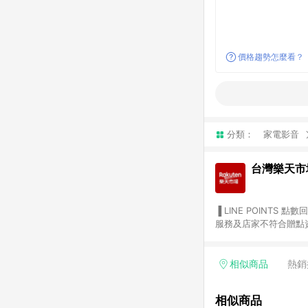
價格趨勢怎麼看？
分類：
家電影音
台灣樂天市
▐ LINE POINTS 點數回饋依照樂天提供扣除折價券（優惠券）、與運費後之最終金額進行計算。 ▐ 注意事項 (1) 部分
服務及店家不符合贈點資格
天市場商家付款中心、Sma
（https://lin.ee/1MCw7pe/rcfk）。 (2) 需透過 LINE 
享有 LINE POINTS 回饋。 (3) 若購買之訂單（包含預購商品）未符合樂天市場 45 天內完成訂單
相似商品
熱銷
合贈點資格。 (4) 如使用APP、或中途瀏覽比價網、回饋網、Google等其他網頁、或由網頁版(電腦版/手機版網頁)切
換為App都將會造成追蹤中斷而無法進行 LIN
相似商品
會有時間差，如顯示之商品