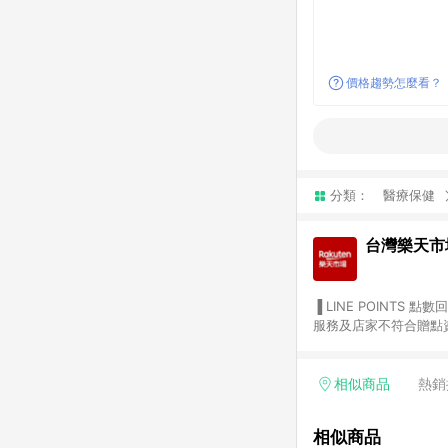
價格趨勢怎麼看？
分類：
醫療保健
台灣樂天市
▐ LINE POINTS 點數回饋依照樂天提供扣除折價券（優惠券）、與運費後之最終金額進行計算。 ▐ 注意事項 (1) 部分
服務及店家不符合贈點資格
天市場商家付款中心、Sma
（https://lin.ee/1MCw7pe/rcfk）。 (2) 需透過 LINE 
享有 LINE POINTS 回饋。 (3) 若購買之訂單（包含預購商品）未符合樂天市場 45 天內完成訂單
相似商品
熱銷
合贈點資格。 (4) 如使用APP、或中途瀏覽比價網、回饋網、Google等其他網頁、或由網頁版(電腦版/手機版網頁)切
換為App都將會造成追蹤中斷而無法進行 LIN
相似商品
會有時間差，如顯示之商品