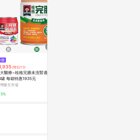
$829
降價
降價
【桂格完膳】營養素 糖尿病穩健
1,935
$3,000
(降$215)
(降$
鉻100配方 900g/罐
大醫療~桂格完膳未洗腎適用*
亞培 安素EX配
東森購物 ETMall
4罐 每箱特惠1935元
24入 (增強
蛋白幫助增肌
灣樂天市場
Abbott 亞培
0.5%
5%
1%