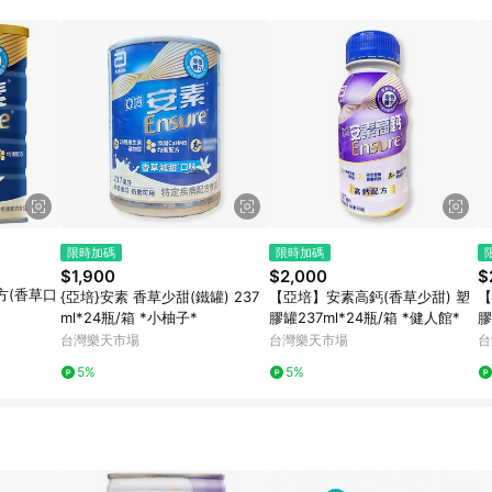
規定，逾期訂單將不符合回饋資格。 (7) 若上述或其他原因，致使消費者無接收到
爭議，台灣樂天市場保有更改條款與法律追訴之權利，活動詳情以樂天市場網
限時加碼
限時加碼
$1,900
$2,000
$
方(香草口
{亞培}安素 香草少甜(鐵罐) 237
【亞培】安素高鈣(香草少甜) 塑
【
ml*24瓶/箱 *小柚子*
膠罐237ml*24瓶/箱 *健人館*
膠
台灣樂天市場
台灣樂天市場
台
5%
5%