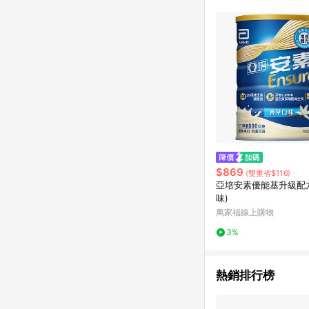
單已逾 365 天，根據台灣樂天回饋
點數回饋或點數回饋有
$869
(雙重省$116)
亞培安素優能基升級配
味)
萬家福線上購物
3%
熱銷排行榜