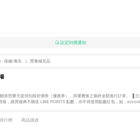
設定到價通知
保健/養生
營養補充品
場
，購買後將不贈送 LINE POINTS 點數，亦不得使用點數紅包，如：ezcoo
rt mobile、神腦生活、JS巨盛、樂天KOBO電子書，請詳閱 LINE POINT
購物前往台灣樂天市場，並在同一瀏覽器於24小時內結帳，才
出貨及結帳，則不符
排行榜
商品描述
E POINTS 回饋。 (5) LINE 購物為購物資訊整合性平台，商品資料更新
規格、顏色、價位、贈品與台灣樂天市場銷售網頁不符，以銷售網頁標示為準。 (6) 