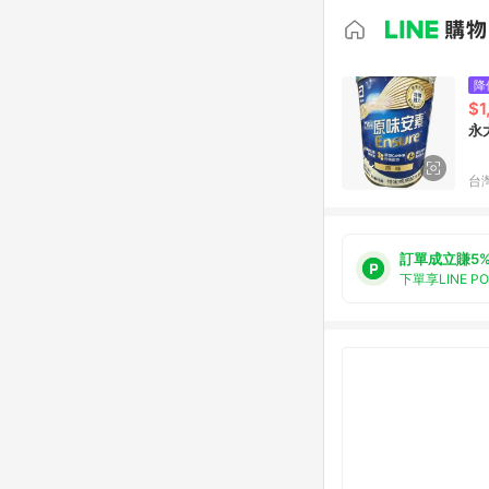
降
$1
永
台
訂單成立賺5
下單享LINE P