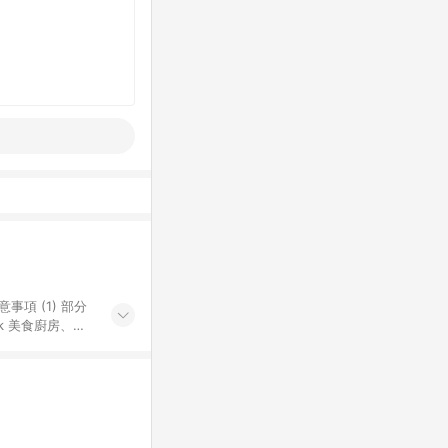
k 美食廚房、樂
S 加碼店家清單
導購訂