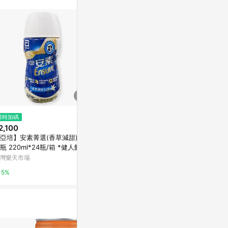
站公告為準。
限時加碼
限時加碼
$869
2,100
$1,840
(雙重省$
亞培安素優能
亞培】安素菁選(香草減甜)塑
亞培 安素 香草減甜 HMB升級配
味)
瓶 220ml*24瓶/箱 *健人館*
方 237ml x 24入/箱 【美十樂藥
妝保健】
萬家福線上購
灣樂天市場
台灣樂天市場
3%
5%
5%