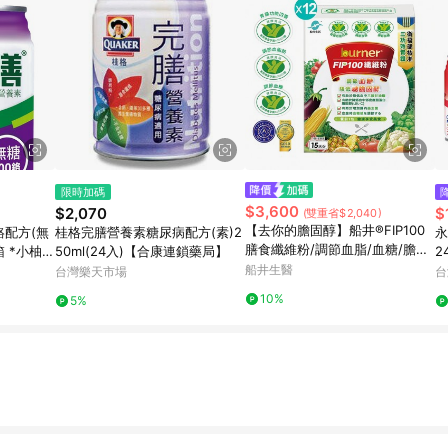
限時加碼
$3,600
$2,070
$
(雙重省$2,040)
【去你的膽固醇】船井®FIP100
鉻配方(無
桂格完膳營養素糖尿病配方(素)2
永
膳食纖維粉/調節血脂/血糖/膽固
/箱 *小柚子
50ml(24入)【合康連鎖藥局】
2
醇/三酸甘油脂/胃腸功能改善超
船井生醫
台灣樂天市場
台
值組
10%
5%