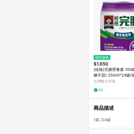
限時加碼
$1,650
{桂格}完膳營養素 100
糖不甜) 250ml*24罐
*
台灣樂天市場
5%
商品描述
1箱 /24罐