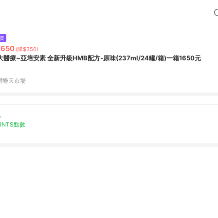
價
,650
(降$350)
大醫療~亞培安素 全新升級HMB配方-原味(237ml/24罐/箱)一箱1650元
灣樂天市場
%
OINTS點數