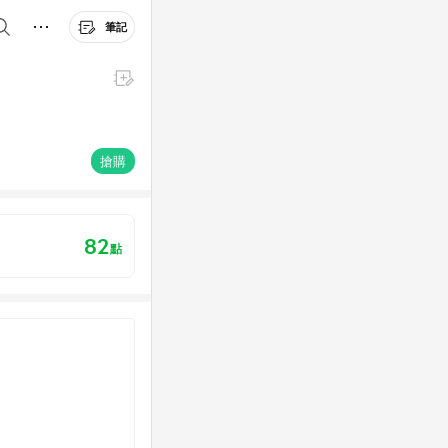
筆記
搶購
82
點