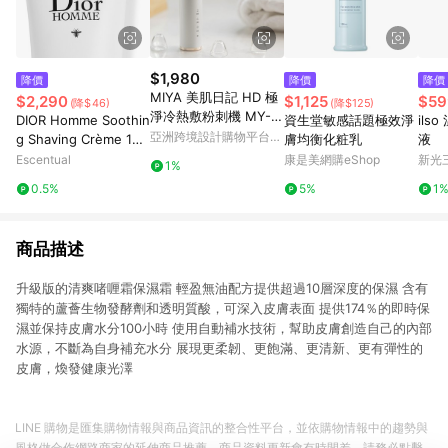
$1,980
降價
降價
降價
MIYA 美肌日記 HD 極
$2,290
$1,125
$59
(降$46)
(降$125)
淨冷熱敷粉刺機 MY-W
DIOR Homme Soothin
資生堂敏感話題極效淨
ils
F120
亞洲跨境設計購物平台
g Shaving Crème 125
膚均衡化粧乳
液
Pinkoi
ml
Escentual
康是美網購eShop
新光三
1%
0.5%
5%
1
商品描述
升級版的清爽啫喱霜保濕霜 輕盈無油配方提供超過10層深度的保濕 含有
獨特的蘆薈生物發酵劑和透明質酸，可深入皮膚表面 提供174％的即時保
濕並保持皮膚水分100小時 使用自動補水技術，幫助皮膚創造自己的內部
水源，不斷為自身補充水分 展現更柔韌、更飽滿、更清新、更有彈性的
皮膚，煥發健康光澤
LINE 購物是匯集購物情報與商品資訊的整合性平台，並依購物情報中的趨勢與
風格做合作網路商家的延伸商品推薦，商品資料更新會有時間差，請務必點擊