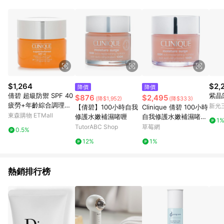
POINTS 回饋。 (3) 若購買之訂單（包含預購商品）未符合樂天
市場 45 天內完成訂單出貨及結帳，則不符合贈點資格。 (4) 如
使用APP、或中途瀏覽比價網、回饋網、Google等其他網頁、或
由網頁版(電腦版/手機版網頁)切換為App都將會造成追蹤中斷而
無法進行 LINE POINTS 回饋。 (5) LINE 購物為購物資訊整合性
平台，商品資料更新會有時間差，如顯示之商品規格、顏色、價
位、贈品與台灣樂天市場銷售網頁不符，以銷售網頁標示為準。
(6) 導購訂單已逾 365 天，根據台灣樂天回饋規定，逾期訂單將
不符合回饋資格。 (7) 若上述或其他原因，致使消費者無接收到
$1,264
$2,
降價
降價
點數回饋或點數回饋有爭議，台灣樂天市場保有更改條款與法律
倩碧 超級防禦 SPF 40
紫晶
$876
$2,495
(降$1,952)
(降$333)
追訴之權利，活動詳情以樂天市場網站公告為準。
疲勞+年齡綜合調理霜-
新光三
【倩碧】100小時自我
Clinique 倩碧 100小時
極乾至偏乾膚質組合30
東森購物 ETMall
修護水嫩補濕啫喱
自我修護水嫩補濕啫喱
1
ml/1oz
125ml/4oz-保濕及護
TutorABC Shop
草莓網
0.5%
理
12%
1%
熱銷排行榜