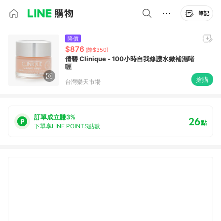
筆記
降價
$876
(降$350)
倩碧 Clinique - 100小時自我修護水嫩補濕啫
喱
搶購
台灣樂天市場
訂單成立賺3%
26
點
下單享LINE POINTS點數