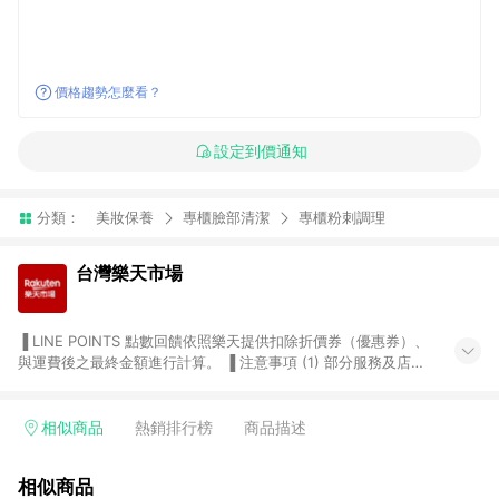
價格趨勢怎麼看？
設定到價通知
分類：
美妝保養
專櫃臉部清潔
專櫃粉刺調理
台灣樂天市場
▐ LINE POINTS 點數回饋依照樂天提供扣除折價券（優惠券）、
與運費後之最終金額進行計算。 ▐ 注意事項 (1) 部分服務及店家
不符合贈點資格，購買後將不贈送 LINE POINTS 點數，亦不得使
用點數紅包，如：ezcook 美食廚房、樂天市場商家付款中心、
Smart mobile、神腦生活、JS巨盛、樂天KOBO電子書，請詳閱
相似商品
熱銷排行榜
商品描述
LINE POINTS 加碼店家清單
（https://lin.ee/1MCw7pe/rcfk）。 (2) 需透過 LINE 購物前往
相似商品
台灣樂天市場，並在同一瀏覽器於24小時內結帳，才享有 LINE