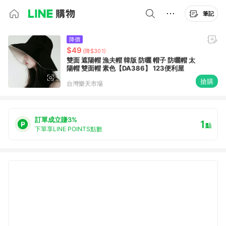
筆記
降價
$49
(降$301)
雙面 遮陽帽 漁夫帽 韓版 防曬 帽子 防曬帽 太
陽帽 雙面帽 素色【DA386】 123便利屋
搶購
台灣樂天市場
訂單成立賺3%
1
點
下單享LINE POINTS點數