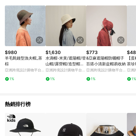
POINTS 回饋。 (3) 若購買之訂單（包含預購商品）未符合樂天
市場 45 天內完成訂單出貨及結帳，則不符合贈點資格。 (4) 如
使用APP、或中途瀏覽比價網、回饋網、Google等其他網頁、或
由網頁版(電腦版/手機版網頁)切換為App都將會造成追蹤中斷而
無法進行 LINE POINTS 回饋。 (5) LINE 購物為購物資訊整合性
平台，商品資料更新會有時間差，如顯示之商品規格、顏色、價
位、贈品與台灣樂天市場銷售網頁不符，以銷售網頁標示為準。
(6) 導購訂單已逾 365 天，根據台灣樂天回饋規定，逾期訂單將
不符合回饋資格。 (7) 若上述或其他原因，致使消費者無接收到
$980
$1,630
$773
$48
點數回饋或點數回饋有爭議，台灣樂天市場保有更改條款與法律
羊毛氈鐘型漁夫帽_茶
水滴帽-米黃/遮陽帽/登
&亞麻遮陽帽防曬帽子
【蛋
追訴之權利，活動詳情以樂天市場網站公告為準。
棕
山帽/露營帽/造型帽子/
百搭小清新盆帽易收納
茶珍
戶外帽/鐘型帽/漁夫
亞洲跨境設計購物平台
亞洲跨境設計購物平台
亞洲跨境設計購物平台
亞洲
Pinkoi
Pinkoi
Pinkoi
Pinko
1%
1%
1%
1
熱銷排行榜