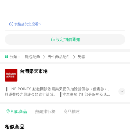
價格趨勢怎麼看？
設定到價通知
分類：
鞋包配飾
男性飾品配件
男帽
台灣樂天市場
▐ LINE POINTS 點數回饋依照樂天提供扣除折價券（優惠券）、
與運費後之最終金額進行計算。 ▐ 注意事項 (1) 部分服務及店家
不符合贈點資格，購買後將不贈送 LINE POINTS 點數，亦不得使
用點數紅包，如：ezcook 美食廚房、樂天市場商家付款中心、
Smart mobile、神腦生活、JS巨盛、樂天KOBO電子書，請詳閱
相似商品
熱銷排行榜
商品描述
LINE POINTS 加碼店家清單
（https://lin.ee/1MCw7pe/rcfk）。 (2) 需透過 LINE 購物前往
相似商品
台灣樂天市場，並在同一瀏覽器於24小時內結帳，才享有 LINE