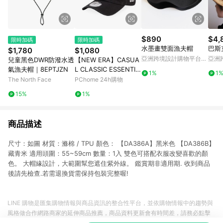
$890
$4,
限時加碼
限時加碼
水墨畫雙面漁夫帽
巴斯
$1,780
$1,080
亞洲跨境設計購物平台
亞洲
兒童黑色DWR防潑水透
【NEW ERA】CASUA
Pinkoi
Pinko
氣漁夫帽｜8EPTJZN
L CLASSIC ESSENTIA
1%
1
L MINI LOGO 紐約洋
The North Face
PChome 24h購物
基 黑-NE12324429
15%
1%
商品描述
尺寸：如圖 材質：滌棉 / TPU 顏色： 【DA386A】黑米色 【DA386B】
藏青米 適用頭圍：55~59cm 數量：1入 雙色可搭配衣服改變喜歡的顏
色。 大帽緣設計，大範圍幫您遮住紫外線。 鑑賞期非適用期. 收到商品
後請先檢查.若需退換貨需保持包裝完整喔!
LINE 購物是匯集購物情報與商品資訊的整合性平台，並依購物情報中的趨勢與
風格做合作網路商家的延伸商品推薦，商品資料更新會有時間差，請務必點擊
商品至各合作網路商家，確認現售價與購物條件，一切資訊以合作廠商網頁為