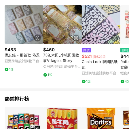
POINTS 回饋。 (3) 若購買之訂單（包含預購商品）未符合樂天
市場 45 天內完成訂單出貨及結帳，則不符合贈點資格。 (4) 如
使用APP、或中途瀏覽比價網、回饋網、Google等其他網頁、或
由網頁版(電腦版/手機版網頁)切換為App都將會造成追蹤中斷而
無法進行 LINE POINTS 回饋。 (5) LINE 購物為購物資訊整合性
平台，商品資料更新會有時間差，如顯示之商品規格、顏色、價
位、贈品與台灣樂天市場銷售網頁不符，以銷售網頁標示為準。
(6) 導購訂單已逾 365 天，根據台灣樂天回饋規定，逾期訂單將
不符合回饋資格。 (7) 若上述或其他原因，致使消費者無接收到
$483
$460
降價
限時
點數回饋或點數回饋有爭議，台灣樂天市場保有更改條款與法律
備忘錄 - 那首歌 佈景
739_木田_小镇田園故
$521
$44
(降$222)
追訴之權利，活動詳情以樂天市場網站公告為準。
事Village's Story
亞洲跨境設計購物平台
Chain Lock 韓國貼紙
Rol
Pinkoi
亞洲跨境設計購物平台
組
食袋
1%
Pinkoi
(4色
亞洲跨境設計購物平台
蝦皮
1%
Pinkoi
1%
4
熱銷排行榜