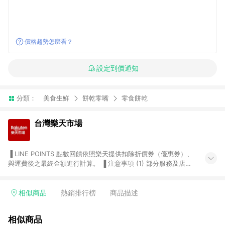
價格趨勢怎麼看？
設定到價通知
分類：
美食生鮮
餅乾零嘴
零食餅乾
台灣樂天市場
▐ LINE POINTS 點數回饋依照樂天提供扣除折價券（優惠券）、
與運費後之最終金額進行計算。 ▐ 注意事項 (1) 部分服務及店家
不符合贈點資格，購買後將不贈送 LINE POINTS 點數，亦不得使
用點數紅包，如：ezcook 美食廚房、樂天市場商家付款中心、
Smart mobile、神腦生活、JS巨盛、樂天KOBO電子書，請詳閱
相似商品
熱銷排行榜
商品描述
LINE POINTS 加碼店家清單
（https://lin.ee/1MCw7pe/rcfk）。 (2) 需透過 LINE 購物前往
相似商品
台灣樂天市場，並在同一瀏覽器於24小時內結帳，才享有 LINE