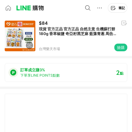
筆記
$84
現貨 官方正品 官方正品 自然主意 生機蘇打餅
180g 香草椒鹽 奇亞籽黑芝麻 藍藻青蔥 馬告
胡椒 胡椒岩鹽 蕎麥紫菜 澄石
搶購
台灣樂天市場
訂單成立賺3%
2
點
下單享LINE POINTS點數