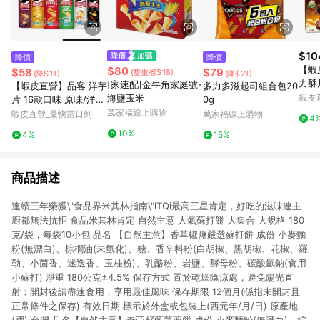
$10
降價
降價
【蝦
$80
$58
$79
(雙重省$18)
(降$11)
(降$21)
力酥片
[家速配]金牛角家庭號-
【蝦皮直營】品客 洋芋
多力多滋起司組合包20
盒 
海鹽玉米
蝦皮
片 16款口味 原味/洋
0g
可可
蔥/披薩/起司 薯片 餅
萬家福線上購物
蝦皮直營_最快當日到
萬家福線上購物
4
心 
乾 零食 罐裝洋芋片
10%
4%
15%
商品描述
連續三年榮獲\"食品界米其林指南\"iTQi最高三星肯定，好吃的滋味連主
廚都無法抗拒 食品米其林肯定 自然主意 人氣蘇打餅 大集合 大規格 180
克/袋，每袋10小包 品名 【自然主意】香草椒鹽嚴選蘇打餅 成份 小麥麵
粉(無漂白)、棕櫚油(未氫化)、糖、香辛料粉(白胡椒、黑胡椒、花椒、羅
勒、小茴香、迷迭香、玉桂粉)、乳酪粉、岩鹽、酵母粉、碳酸氫鈉(食用
小蘇打) 淨重 180公克±4.5% 保存方式 置於乾燥陰涼處，避免陽光直
射；開封後請盡速食用，享用最佳風味 保存期限 12個月(係指未開封且
正常條件之保存) 有效日期 標示於外盒或包裝上(西元年/月/日) 原產地