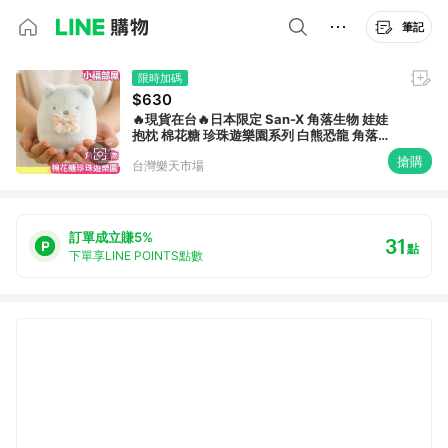
筆記
限時加碼
$630
🔥現貨在台🔥日本限定 San-X 角落生物 娃娃
抱枕 棉花糖 珍珠遊樂園系列 白熊恐龍 角落小
夥伴【小福部屋】
搶購
台灣樂天市場
訂單成立賺5%
31
點
下單享LINE POINTS點數