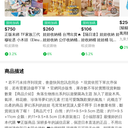
$25
限時加碼
限時加碼
限時加碼
[貓
$750
$260
$106
萬用
正版未綁 TF家族三代
娃娃收納桶 台灣出貨🔥
【隔日達】娃娃收納 娃
鬼氈
九乘
穆祉丞 小木頭《Eleut
娃娃收納 公仔收納桶🐻
娃收納桶 娃娃桶 玩具
heria Baby》20cm棉
玩偶收納 收納桶 娃娃
收納 玩具桶 玩偶 公仔
蝦皮購物
蝦皮購物
蝦皮購物
2
花娃娃 娃衣 ID卡 小卡
收納升級拉鏈 玩偶 公
毛絨公仔收納桶 公仔收
3.2%
6%
5.2%
恩仔 生日
仔 布偶收納 拉鏈收納
納 收納展示盒 玩偶收
桶
納桶
商品描述
＊若不巧未排序到現貨，會盡快與您訊息同步 ＊現貨依照下單次序保
留，若有需要請儘早下單 ＊官網同步販售，庫存數不等於實際現貨剩餘
數量 【商品介紹】 角落生物推出系列以遊樂園為主題 加入了迴旋木馬、
氣球、棉花糖、珍珠等夢幻的元素 打造可愛飄飄歡樂的氣氛！ 此概念下
出產的商品 夢幻系列的娃娃 毛茸茸材質讓人愛不釋手 日本數量有限，斷
貨就沒有了喔！ 【商品尺寸】 白熊：約11×9.5×9.5cm 恐龍：約11×9.5
×11cm 企鵝：約11×9.5×8.5cm 日本原裝進口 【小福部屋】最懂妳的日
本代購 ❤正版商品 深耕多年的誠信店家，保證日本直送的正品，不用出