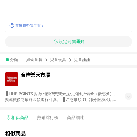
價格趨勢怎麼看？
設定到價通知
分類：
婦幼童裝
兒童玩具
兒童娃娃
台灣樂天市場
▐ LINE POINTS 點數回饋依照樂天提供扣除折價券（優惠券）、
與運費後之最終金額進行計算。 ▐ 注意事項 (1) 部分服務及店家
不符合贈點資格，購買後將不贈送 LINE POINTS 點數，亦不得使
用點數紅包，如：ezcook 美食廚房、樂天市場商家付款中心、
Smart mobile、神腦生活、JS巨盛、樂天KOBO電子書，請詳閱
相似商品
熱銷排行榜
商品描述
LINE POINTS 加碼店家清單
（https://lin.ee/1MCw7pe/rcfk）。 (2) 需透過 LINE 購物前往
相似商品
台灣樂天市場，並在同一瀏覽器於24小時內結帳，才享有 LINE