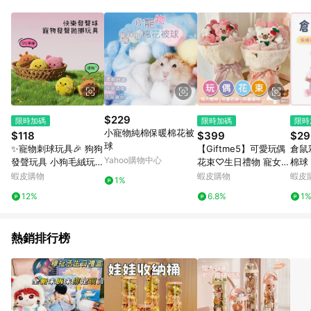
POINTS 回饋。 (3) 若購買之訂單（包含預購商品）未符合樂天
市場 45 天內完成訂單出貨及結帳，則不符合贈點資格。 (4) 如
使用APP、或中途瀏覽比價網、回饋網、Google等其他網頁、或
由網頁版(電腦版/手機版網頁)切換為App都將會造成追蹤中斷而
無法進行 LINE POINTS 回饋。 (5) LINE 購物為購物資訊整合性
平台，商品資料更新會有時間差，如顯示之商品規格、顏色、價
位、贈品與台灣樂天市場銷售網頁不符，以銷售網頁標示為準。
(6) 導購訂單已逾 365 天，根據台灣樂天回饋規定，逾期訂單將
不符合回饋資格。 (7) 若上述或其他原因，致使消費者無接收到
$229
限時加碼
限時加碼
限時
點數回饋或點數回饋有爭議，台灣樂天市場保有更改條款與法律
小寵物純棉保暖棉花被
$118
$399
$29
追訴之權利，活動詳情以樂天市場網站公告為準。
球
✨寵物刺球玩具🎉 狗狗
【Giftme5】可愛玩偶
倉鼠
Yahoo購物中心
發聲玩具 小狗毛絨玩具
花束♡生日禮物 寵女友
棉球
幼犬磨牙玩具 磨牙潔齒
必備玩偶花束✧情人節
花 
蝦皮購物
蝦皮購物
蝦皮
1%
寵物自嗨解悶神器 狗狗
禮物 兒童節禮物 畢業
暖 
12%
6.8%
1
互動玩具 逗狗玩具 寵
禮物 女朋友花束 送閨
金鼠
物用品
蜜
熱銷排行榜