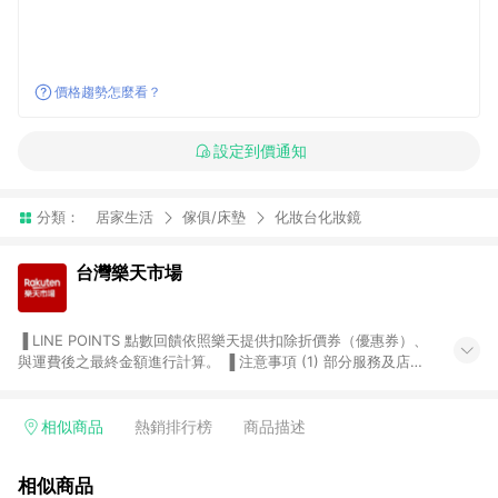
價格趨勢怎麼看？
設定到價通知
分類：
居家生活
傢俱/床墊
化妝台化妝鏡
台灣樂天市場
▐ LINE POINTS 點數回饋依照樂天提供扣除折價券（優惠券）、
與運費後之最終金額進行計算。 ▐ 注意事項 (1) 部分服務及店家
不符合贈點資格，購買後將不贈送 LINE POINTS 點數，亦不得使
用點數紅包，如：ezcook 美食廚房、樂天市場商家付款中心、
Smart mobile、神腦生活、JS巨盛、樂天KOBO電子書，請詳閱
相似商品
熱銷排行榜
商品描述
LINE POINTS 加碼店家清單
（https://lin.ee/1MCw7pe/rcfk）。 (2) 需透過 LINE 購物前往
相似商品
台灣樂天市場，並在同一瀏覽器於24小時內結帳，才享有 LINE