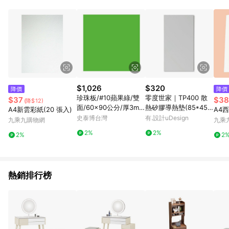
POINTS 回饋。 (3) 若購買之訂單（包含預購商品）未符合樂天
市場 45 天內完成訂單出貨及結帳，則不符合贈點資格。 (4) 如
使用APP、或中途瀏覽比價網、回饋網、Google等其他網頁、或
由網頁版(電腦版/手機版網頁)切換為App都將會造成追蹤中斷而
無法進行 LINE POINTS 回饋。 (5) LINE 購物為購物資訊整合性
平台，商品資料更新會有時間差，如顯示之商品規格、顏色、價
位、贈品與台灣樂天市場銷售網頁不符，以銷售網頁標示為準。
(6) 導購訂單已逾 365 天，根據台灣樂天回饋規定，逾期訂單將
不符合回饋資格。 (7) 若上述或其他原因，致使消費者無接收到
$1,026
$320
降價
降價
點數回饋或點數回饋有爭議，台灣樂天市場保有更改條款與法律
珍珠板/#10蘋果綠/雙
零度世家｜TP400 散
$37
$38
(降$12)
追訴之權利，活動詳情以樂天市場網站公告為準。
面/60x90公分/厚3m
熱矽膠導熱墊(85*45m
A4新雲彩紙(20 張入)
A4西
m/10片/束
m) - 厚0.5mm 導熱膠
史泰博台灣
有.設計uDesign
九乘九購物網
九乘
片 矽膠貼 絕緣膠片 散
2%
2%
2%
2
熱膠片
熱銷排行榜