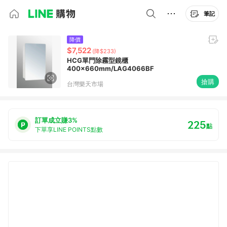
筆記
降價
$7,522
(降$233)
HCG單門除霧型鏡櫃
400x660mm/LAG4066BF
搶購
台灣樂天市場
訂單成立賺3%
225
點
下單享LINE POINTS點數