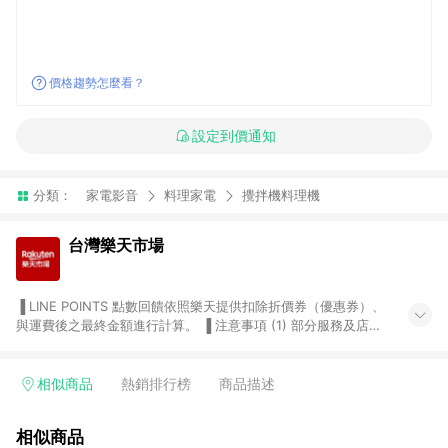
價格趨勢怎麼看？
設定到價通知
分類：
家電影音
料理家電
攪拌機料理機
台灣樂天市場
▐ LINE POINTS 點數回饋依照樂天提供扣除折價券（優惠券）、
與運費後之最終金額進行計算。 ▐ 注意事項 (1) 部分服務及店家
不符合贈點資格，購買後將不贈送 LINE POINTS 點數，亦不得使
用點數紅包，如：ezcook 美食廚房、樂天市場商家付款中心、
Smart mobile、神腦生活、JS巨盛、樂天KOBO電子書，請詳閱
相似商品
熱銷排行榜
商品描述
LINE POINTS 加碼店家清單
（https://lin.ee/1MCw7pe/rcfk）。 (2) 需透過 LINE 購物前往
相似商品
台灣樂天市場，並在同一瀏覽器於24小時內結帳，才享有 LINE