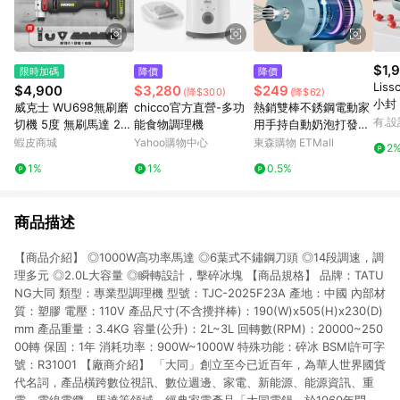
$1,
限時加碼
降價
降價
Lis
$4,900
$3,280
$249
(降$300)
(降$62)
小封
威克士 WU698無刷磨
chicco官方直營-多功
熱銷雙棒不銹鋼電動家
(夜幕
有.設
切機 5度 無刷馬達 20
能食物調理機
用手持自動奶泡打發器
25最新 專利低震動 萬
打蛋器打蛋機攪拌機
蝦皮商城
Yahoo購物中心
東森購物 ETMall
2
用寶 切磨機
1%
1%
0.5%
商品描述
【商品介紹】 ◎1000W高功率馬達 ◎6葉式不鏽鋼刀頭 ◎14段調速，調
理多元 ◎2.0L大容量 ◎瞬轉設計，擊碎冰塊 【商品規格】 品牌：TATU
NG大同 類型：專業型調理機 型號：TJC-2025F23A 產地：中國 內部材
質：塑膠 電壓：110V 產品尺寸(不含攪拌棒)：190(W)x505(H)x230(D)
mm 產品重量：3.4KG 容量(公升)：2L~3L 回轉數(RPM)：20000~250
00轉 保固：1年 消耗功率：900W~1000W 特殊功能：碎冰 BSMI許可字
號：R31001 【廠商介紹】 「大同」創立至今已近百年，為華人世界國貨
代名詞，產品橫跨數位視訊、數位週邊、家電、新能源、能源資訊、重