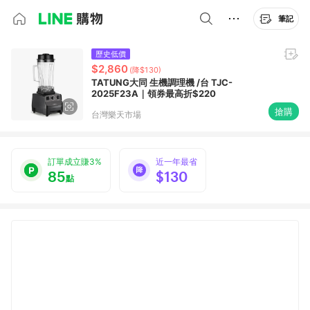
筆記
歷史低價
$2,860
(降$130)
TATUNG大同 生機調理機 /台 TJC-
2025F23A｜領券最高折$220
搶購
台灣樂天市場
訂單成立賺3%
近一年最省
85
$130
點