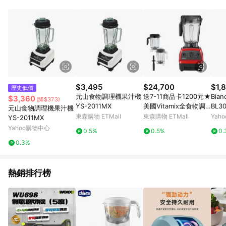
POINTS 回饋。 (3) 若購買之訂單（包含預購商品）未符合樂天
市場 45 天內完成訂單出貨及結帳，則不符合贈點資格。 (4) 如
使用APP、或中途瀏覽比價網、回饋網、Google等其他網頁、或
由網頁版(電腦版/手機版網頁)切換為App都將會造成追蹤中斷而
無法進行 LINE POINTS 回饋。 (5) LINE 購物為購物資訊整合性
平台，商品資料更新會有時間差，如顯示之商品規格、顏色、價
位、贈品與台灣樂天市場銷售網頁不符，以銷售網頁標示為準。
(6) 導購訂單已逾 365 天，根據台灣樂天回饋規定，逾期訂單將
不符合回饋資格。 (7) 若上述或其他原因，致使消費者無接收到
$3,495
$24,700
$1,
歷史低價
點數回饋或點數回饋有爭議，台灣樂天市場保有更改條款與法律
元山食物調理機果汁機
送7-11商品卡1200元★
Bian
$3,360
(降$373)
追訴之權利，活動詳情以樂天市場網站公告為準。
YS-2011MX
美國Vitamix全食物調
BL300 玻璃冰
元山食物調理機果汁機
理機探索者+1.4公升雙
1.5L
東森購物 ETMall
東森購物 ETMall
Yah
YS-2011MX
杯組紅色果汁機E320-
Yahoo購物中心
0.5%
0.5%
0.
R
0.3%
熱銷排行榜