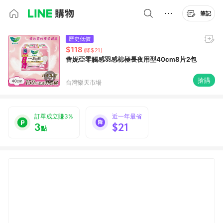
筆記
歷史低價
$118
(降$21)
蕾妮亞零觸感羽感棉極長夜用型40cm8片2包
搶購
台灣樂天市場
訂單成立賺3%
近一年最省
3
$21
點