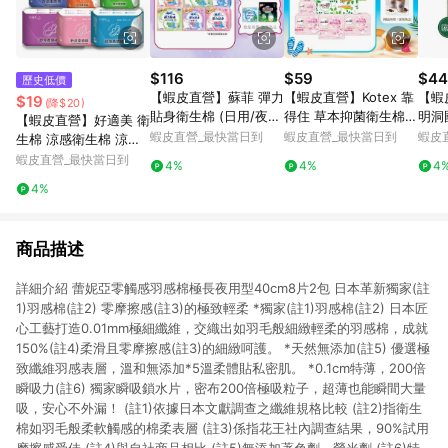
$116
$59
$44
歷史低價
【蝦皮直營】蘇菲 彈力
【蝦皮直營】Kotex 靠
【蝦
$19
(降$20)
貼身衛生棉 (日用/夜
得住 草本抑菌衛生棉/
明洞
【蝦皮直營】好適美 衛
用) 超薄 輕薄 衛生棉
草本抑菌加強版/好菌P
生棉
蝦皮直營_最快當日到
蝦皮直營_最快當日到
蝦皮
生棉 涼感衛生棉 涼感
防漏 草本抑菌 量少型
LUS+ 日用/夜用/護墊
系列
護墊 日用 量少型護墊
蝦皮直營_最快當日到
4%
4%
4
乾爽新升級
夜用
超長加長 夜用衛生棉
4%
生棉
衛生巾 安睡褲 褲型 透
氣
商品描述
詳細介紹 蕾妮亞零觸感羽感棉極長夜用型40cm8片2包 日本革新獨家(註
1)羽感棉(註2) 零摩擦感(註3)的極致輕柔 *獨家(註1)羽感棉(註2) 日本匠
心工藝打造0.01mm極細纖維，交織出如羽毛般細緻輕柔的羽感棉，成就
150%(註4)柔滑且零摩擦感(註3)的細緻呵護。 *天然無添加(註5) 優選極
致纖維羽感表層，溫和無添加*5溫柔體貼私密肌。 *0.1cm特薄，200倍
瞬吸力(註6) 獨家瞬吸鎖水片，密布200倍極吸粒子，超薄也能瞬間大量
吸，安心不外漏！ (註1)依據日本文獻調查之纖維規格比較 (註2)指衛生
棉如羽毛般柔軟觸感的棉柔表層 (註3)係指花王社內調查結果，90%試用