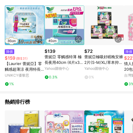
POINTS 回饋。 (3) 若購買之訂單（包含預購商品）未符合樂天
市場 45 天內完成訂單出貨及結帳，則不符合贈點資格。 (4) 如
使用APP、或中途瀏覽比價網、回饋網、Google等其他網頁、或
由網頁版(電腦版/手機版網頁)切換為App都將會造成追蹤中斷而
無法進行 LINE POINTS 回饋。 (5) LINE 購物為購物資訊整合性
平台，商品資料更新會有時間差，如顯示之商品規格、顏色、價
位、贈品與台灣樂天市場銷售網頁不符，以銷售網頁標示為準。
(6) 導購訂單已逾 365 天，根據台灣樂天回饋規定，逾期訂單將
不符合回饋資格。 (7) 若上述或其他原因，致使消費者無接收到
$139
$72
降價
降價
點數回饋或點數回饋有爭議，台灣樂天市場保有更改條款與法律
蕾妮亞 零觸感特薄 極
蕾妮亞極吸好眠晚安褲
$159
$22
(降$31)
追訴之權利，活動詳情以樂天市場網站公告為準。
長夜用40cm (6片x3
2片(S-M/XL/草本抑菌
【Laurier 蕾妮亞】零
情人
包/組)
M-L)【愛買】
Yahoo購物中心
Yahoo購物中心
觸感超薄涼 夜用特長型
20
（30cm）6片x3包 (新
UNIKCY優黎思
台灣
0.3%
0%
舊包裝隨機出貨)
1%
3
熱銷排行榜