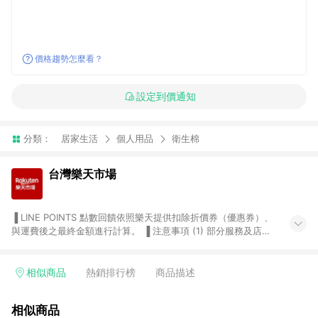
價格趨勢怎麼看？
設定到價通知
分類：
居家生活
個人用品
衛生棉
台灣樂天市場
▐ LINE POINTS 點數回饋依照樂天提供扣除折價券（優惠券）、
與運費後之最終金額進行計算。 ▐ 注意事項 (1) 部分服務及店家
不符合贈點資格，購買後將不贈送 LINE POINTS 點數，亦不得使
用點數紅包，如：ezcook 美食廚房、樂天市場商家付款中心、
Smart mobile、神腦生活、JS巨盛、樂天KOBO電子書，請詳閱
相似商品
熱銷排行榜
商品描述
LINE POINTS 加碼店家清單
（https://lin.ee/1MCw7pe/rcfk）。 (2) 需透過 LINE 購物前往
相似商品
台灣樂天市場，並在同一瀏覽器於24小時內結帳，才享有 LINE