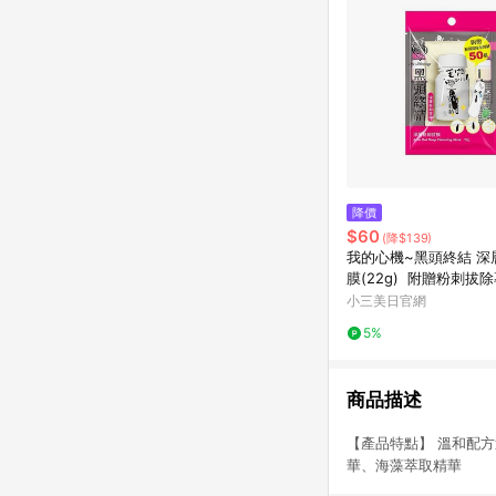
降價
$60
(降$139)
我的心機~黑頭終結 深
膜(22g) 附贈粉刺拔
張
小三美日官網
5%
商品描述
【產品特點】 溫和配方
華、海藻萃取精華