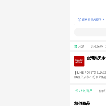
價格趨勢怎麼看？
分類：
美妝保養
台灣樂天市
▐ LINE POINTS 點數回饋依照樂天提供扣除折價券（優惠券）、與運費後之最終金額進行計算。 ▐ 注意事項 (1) 部分
服務及店家不符合贈點資格
天市場商家付款中心、Sma
（https://lin.ee/1MCw7pe/rcfk）。 (2) 需透過 LINE 
享有 LINE POINTS 回饋。 (3) 若購買之訂單（包含預購商品）未符合樂天市場 45 天內完成訂單
相似商品
熱銷
合贈點資格。 (4) 如使用APP、或中途瀏覽比價網、回饋網、Google等其他網頁、或由網頁版(電腦版/手機版網頁)切
換為App都將會造成追蹤中斷而無法進行 LIN
相似商品
會有時間差，如顯示之商品