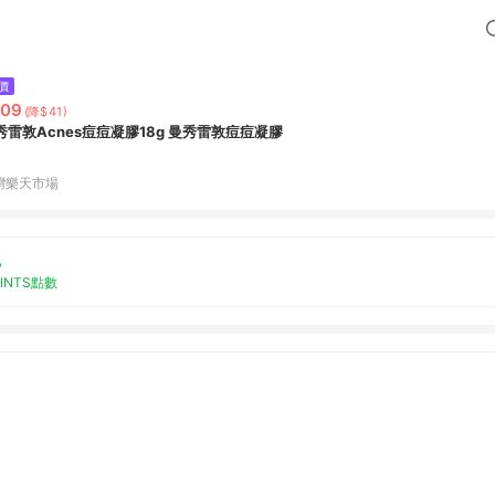
價
209
(降$41)
秀雷敦Acnes痘痘凝膠18g 曼秀雷敦痘痘凝膠
灣樂天市場
%
OINTS點數