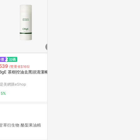
$456
限時加碼
BRINGGREEN 
539
$399
(雙重省$165)
ore Nose Pa
BgE 茶樹控油去黑頭清潔棒 20
我的心機黑頭終結粉刺拔膜組
Olive Young
康是美網購eShop
是美網購eShop
3%
5%
5%
 甘草衍生物 酪梨果油精