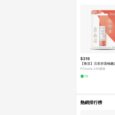
單已逾 365 天，根據台灣樂天回饋
點數回饋或點數回饋有
$319
【雅漾】活泉舒護極嫩
PChome 24h購物
1%
熱銷排行榜