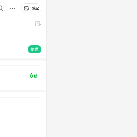
筆記
搶購
6
點