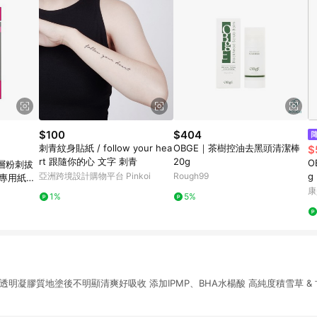
$100
$404
刺青紋身貼紙 / follow your hea
OBGE｜茶樹控油去黑頭清潔棒
$
rt 跟隨你的心 文字 刺青
20g
O
層粉刺拔
亞洲跨境設計購物平台 Pinkoi
Rough99
g
除專用紙50
康
1%
5%
透明凝膠質地塗後不明顯清爽好吸收 添加IPMP、BHA水楊酸 高純度積雪草 &