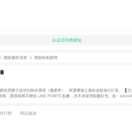
設定到價通知
開架臉部清潔
開架粉刺調理
場
，購買後將不贈送 LINE POINTS 點數，亦不得使用點數紅包，如：ezcoo
rt mobile、神腦生活、JS巨盛、樂天KOBO電子書，請詳閱 LINE POINT
購物前往台灣樂天市場，並在同一瀏覽器於24小時內結帳，才
出貨及結帳，則不符
排行榜
商品描述
E POINTS 回饋。 (5) LINE 購物為購物資訊整合性平台，商品資料更新
規格、顏色、價位、贈品與台灣樂天市場銷售網頁不符，以銷售網頁標示為準。 (6) 