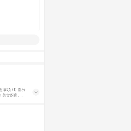
k 美食廚房、樂
S 加碼店家清單
導購訂