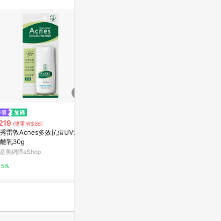
站公告為準。
$980
歷史低價
Avene雅漾 Cica修復霜40ml (二
219
$185
(雙重省$86)
(降$50)
入組)
秀雷敦Acnes多效抗痘UV潤色
曼秀雷敦Acn
離乳30g
Yahoo購物中心
萬家福線上購
是美網購eShop
1%
1%
5%