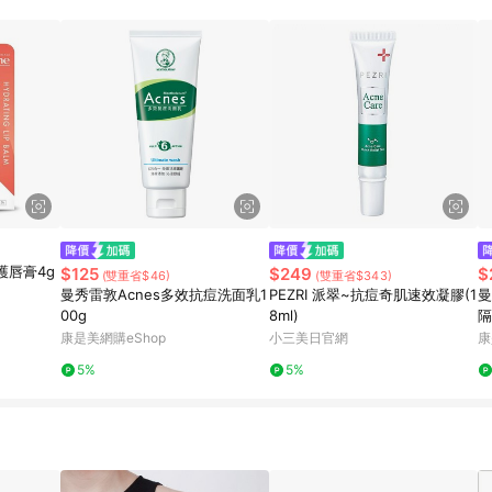
規定，逾期訂單將不符合回饋資格。 (7) 若上述或其他原因，致使消費者無接收到
爭議，台灣樂天市場保有更改條款與法律追訴之權利，活動詳情以樂天市場網
護唇膏4g
$125
$249
$
(雙重省$46)
(雙重省$343)
曼秀雷敦Acnes多效抗痘洗面乳1
PEZRI 派翠~抗痘奇肌速效凝膠(1
曼
00g
8ml)
隔
康是美網購eShop
小三美日官網
康
5%
5%