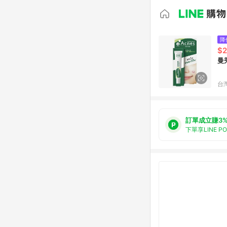
降
$
曼
台
訂單成立賺3
下單享LINE P