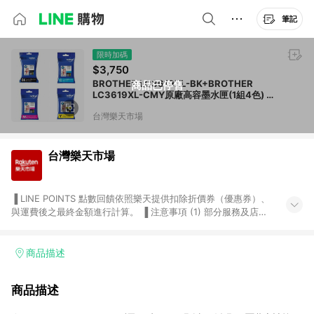
筆記
限時加碼
$3,750
BROTHER LC3619XL-BK+BROTHER
商品已停售
LC3619XL-CMY原廠高容墨水匣(1組4色) 適
用:MFC-J3930DW
台灣樂天市場
台灣樂天市場
▐ LINE POINTS 點數回饋依照樂天提供扣除折價券（優惠券）、
與運費後之最終金額進行計算。 ▐ 注意事項 (1) 部分服務及店家
不符合贈點資格，購買後將不贈送 LINE POINTS 點數，亦不得使
用點數紅包，如：ezcook 美食廚房、樂天市場商家付款中心、
Smart mobile、神腦生活、JS巨盛、樂天KOBO電子書，請詳閱
商品描述
LINE POINTS 加碼店家清單
（https://lin.ee/1MCw7pe/rcfk）。 (2) 需透過 LINE 購物前往
商品描述
台灣樂天市場，並在同一瀏覽器於24小時內結帳，才享有 LINE
POINTS 回饋。 (3) 若購買之訂單（包含預購商品）未符合樂天