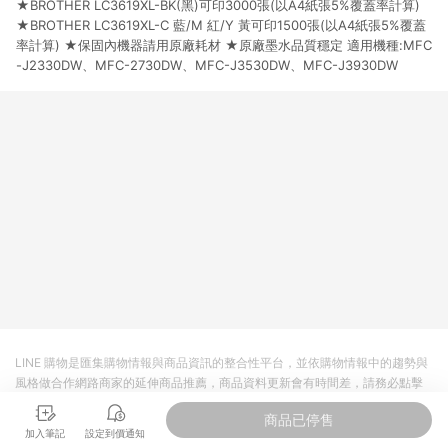
★BROTHER LC3619XL-BK(黑)可印3000張(以A4紙張5%覆蓋率計算)
市場 45 天內完成訂單出貨及結帳，則不符合贈點資格。 (4) 如
使用APP、或中途瀏覽比價網、回饋網、Google等其他網頁、或
★BROTHER LC3619XL-C 藍/M 紅/Y 黃可印1500張(以A4紙張5%覆蓋
由網頁版(電腦版/手機版網頁)切換為App都將會造成追蹤中斷而
率計算) ★保固內機器請用原廠耗材 ★原廠墨水品質穩定 適用機種:MFC
無法進行 LINE POINTS 回饋。 (5) LINE 購物為購物資訊整合性
-J2330DW、MFC-2730DW、MFC-J3530DW、MFC-J3930DW
平台，商品資料更新會有時間差，如顯示之商品規格、顏色、價
位、贈品與台灣樂天市場銷售網頁不符，以銷售網頁標示為準。
(6) 導購訂單已逾 365 天，根據台灣樂天回饋規定，逾期訂單將
不符合回饋資格。 (7) 若上述或其他原因，致使消費者無接收到
點數回饋或點數回饋有爭議，台灣樂天市場保有更改條款與法律
追訴之權利，活動詳情以樂天市場網站公告為準。
LINE 購物是匯集購物情報與商品資訊的整合性平台，並依購物情報中的趨勢與
風格做合作網路商家的延伸商品推薦，商品資料更新會有時間差，請務必點擊
商品至各合作網路商家，確認現售價與購物條件，一切資訊以合作廠商網頁為
商品已停售
準。
加入筆記
設定到價通知