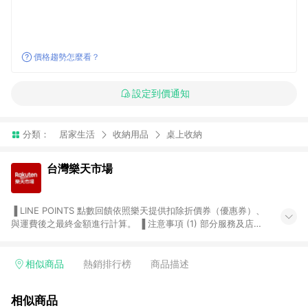
價格趨勢怎麼看？
設定到價通知
分類：
居家生活
收納用品
桌上收納
台灣樂天市場
▐ LINE POINTS 點數回饋依照樂天提供扣除折價券（優惠券）、
與運費後之最終金額進行計算。 ▐ 注意事項 (1) 部分服務及店家
不符合贈點資格，購買後將不贈送 LINE POINTS 點數，亦不得使
用點數紅包，如：ezcook 美食廚房、樂天市場商家付款中心、
Smart mobile、神腦生活、JS巨盛、樂天KOBO電子書，請詳閱
相似商品
熱銷排行榜
商品描述
LINE POINTS 加碼店家清單
（https://lin.ee/1MCw7pe/rcfk）。 (2) 需透過 LINE 購物前往
相似商品
台灣樂天市場，並在同一瀏覽器於24小時內結帳，才享有 LINE