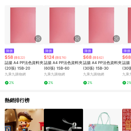
POINTS 回饋。 (3) 若購買之訂單（包含預購商品）未符合樂天
市場 45 天內完成訂單出貨及結帳，則不符合贈點資格。 (4) 如
使用APP、或中途瀏覽比價網、回饋網、Google等其他網頁、或
由網頁版(電腦版/手機版網頁)切換為App都將會造成追蹤中斷而
無法進行 LINE POINTS 回饋。 (5) LINE 購物為購物資訊整合性
平台，商品資料更新會有時間差，如顯示之商品規格、顏色、價
位、贈品與台灣樂天市場銷售網頁不符，以銷售網頁標示為準。
(6) 導購訂單已逾 365 天，根據台灣樂天回饋規定，逾期訂單將
不符合回饋資格。 (7) 若上述或其他原因，致使消費者無接收到
降價
降價
降價
降價
點數回饋或點數回饋有爭議，台灣樂天市場保有更改條款與法律
$58
$124
$68
$68
(降$22)
(降$76)
(降$62)
追訴之權利，活動詳情以樂天市場網站公告為準。
誌揚 A4 PP法色資料夾
誌揚 A4 PP法色資料夾
誌揚 A4 PP法色資料夾
誌揚
(20張) 15B-20
(60張) 15B-60
(30張) 15B-30
(30張
九乘九購物網
九乘九購物網
九乘九購物網
九乘
2%
2%
2%
2
熱銷排行榜