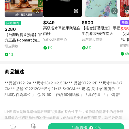
$849
$900
限時加碼
高級省水單把手陶瓷自
【搭盒訂購限定】 手提
$35
$280
由栓
生乳卷袋/愛在春天
【小
【台灣現貨＆預購】官
Yahoo購物中心
台灣樂天市場
PU
方正品 Popmart 泡泡
套 
瑪特 DIMOO WORLD
蝦皮
蝦皮購物
1%
3%
POP
× PIXAR聯名系列手辦
4
1%
手搖
公仔盲盒禮物
商品描述
**品號X12212A **尺寸28*21*2.5CM** 品號:X12212B **尺寸21*3*7
CM** 品號:X12212C**尺寸21*12.5*3CM.** 規 格 尺寸:如圖所示 『
訂單以件為單位 』 包 裝 50 『内含50個紙襯 』 活動特區 『 』 備 註
LINE 購物是匯集購物情報與商品資訊的整合性平台，並依購物情報中的趨勢與
風格做合作網路商家的延伸商品推薦，商品資料更新會有時間差，請務必點擊
商品至各合作網路商家，確認現售價與購物條件，一切資訊以合作廠商網頁為
前往賣場
3%
準。