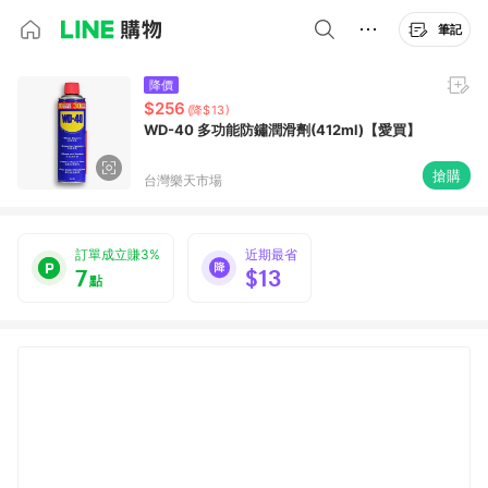
筆記
降價
$256
(降$13)
WD-40 多功能防鏽潤滑劑(412ml)【愛買】
搶購
台灣樂天市場
訂單成立賺3%
近期最省
7
$13
點