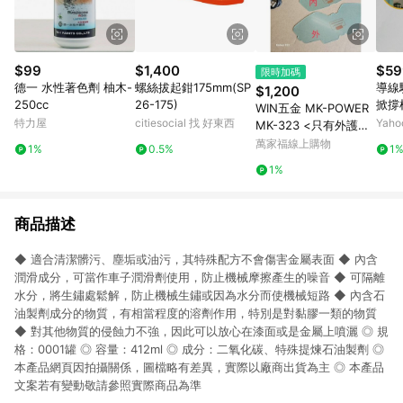
$99
$1,400
$59
限時加碼
德一 水性著色劑 柚木-
螺絲拔起鉗175mm(SP
導線
$1,200
250cc
26-175)
掀撐
WIN五金 MK-POWER
桿/
特力屋
citiesocial 找 好東西
Yah
MK-323 <只有外護片
+內(一次五組)> 液晶
萬家福線上購物
1%
0.5%
1
電銲面罩 焊接防護鏡
1%
電焊安全眼鏡 焊接眼鏡
焊接護目鏡 電銲眼鏡
商品描述
◆ 適合清潔髒污、塵垢或油污，其特殊配方不會傷害金屬表面 ◆ 內含
潤滑成分，可當作車子潤滑劑使用，防止機械摩擦產生的噪音 ◆ 可隔離
水分，將生鏽處鬆解，防止機械生鏽或因為水分而使機械短路 ◆ 內含石
油製劑成分的物質，有相當程度的溶劑作用，特別是對黏膠一類的物質
◆ 對其他物質的侵蝕力不強，因此可以放心在漆面或是金屬上噴灑 ◎ 規
格：0001罐 ◎ 容量：412ml ◎ 成分：二氧化碳、特殊提煉石油製劑 ◎
本產品網頁因拍攝關係，圖檔略有差異，實際以廠商出貨為主 ◎ 本產品
文案若有變動敬請參照實際商品為準