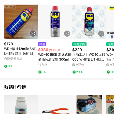
POINTS 回饋。 (3) 若購買之訂單（包含預購商品）未符合樂天
市場 45 天內完成訂單出貨及結帳，則不符合贈點資格。 (4) 如
使用APP、或中途瀏覽比價網、回饋網、Google等其他網頁、或
由網頁版(電腦版/手機版網頁)切換為App都將會造成追蹤中斷而
無法進行 LINE POINTS 回饋。 (5) LINE 購物為購物資訊整合性
平台，商品資料更新會有時間差，如顯示之商品規格、顏色、價
位、贈品與台灣樂天市場銷售網頁不符，以銷售網頁標示為準。
(6) 導購訂單已逾 365 天，根據台灣樂天回饋規定，逾期訂單將
不符合回饋資格。 (7) 若上述或其他原因，致使消費者無接收到
$179
降價
限時加碼
限時
點數回饋或點數回饋有爭議，台灣樂天市場保有更改條款與法律
WD-40 442ml特大罐
$389
$220
$21
(降$101)
追訴之權利，活動詳情以樂天市場網站公告為準。
防鏽油 潤滑 防銹 除濕
WD-40 BIKE 泡沫式鍊
《油工坊》WD40 #35
WD-
去污 除繡 清潔 WD40
台灣樂天市場
條油污清潔劑 300ml
005 WHITE LITHIUM
1ml
白鋰潤滑脂 360ml 耐
滲透
特力屋
蝦皮購物
蝦皮
3%
高溫
1%
2.4%
1
熱銷排行榜