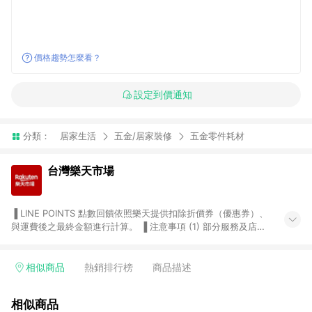
價格趨勢怎麼看？
設定到價通知
分類：
居家生活
五金/居家裝修
五金零件耗材
台灣樂天市場
▐ LINE POINTS 點數回饋依照樂天提供扣除折價券（優惠券）、
與運費後之最終金額進行計算。 ▐ 注意事項 (1) 部分服務及店家
不符合贈點資格，購買後將不贈送 LINE POINTS 點數，亦不得使
用點數紅包，如：ezcook 美食廚房、樂天市場商家付款中心、
Smart mobile、神腦生活、JS巨盛、樂天KOBO電子書，請詳閱
相似商品
熱銷排行榜
商品描述
LINE POINTS 加碼店家清單
（https://lin.ee/1MCw7pe/rcfk）。 (2) 需透過 LINE 購物前往
相似商品
台灣樂天市場，並在同一瀏覽器於24小時內結帳，才享有 LINE