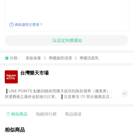
價格趨勢怎麼看？
設定到價通知
分類：
美妝保養
專櫃臉部清潔
專櫃洗面乳
台灣樂天市場
▐ LINE POINTS 點數回饋依照樂天提供扣除折價券（優惠券）、
與運費後之最終金額進行計算。 ▐ 注意事項 (1) 部分服務及店家
不符合贈點資格，購買後將不贈送 LINE POINTS 點數，亦不得使
用點數紅包，如：ezcook 美食廚房、樂天市場商家付款中心、
Smart mobile、神腦生活、JS巨盛、樂天KOBO電子書，請詳閱
相似商品
熱銷排行榜
商品描述
LINE POINTS 加碼店家清單
（https://lin.ee/1MCw7pe/rcfk）。 (2) 需透過 LINE 購物前往
相似商品
台灣樂天市場，並在同一瀏覽器於24小時內結帳，才享有 LINE