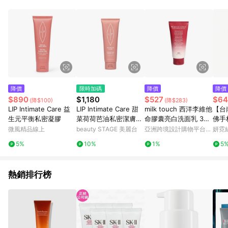
POINTS 回饋。 (3) 若購買之訂單（包含預購商品）未符合樂天
市場 45 天內完成訂單出貨及結帳，則不符合贈點資格。 (4) 如
使用APP、或中途瀏覽比價網、回饋網、Google等其他網頁、或
由網頁版(電腦版/手機版網頁)切換為App都將會造成追蹤中斷而
無法進行 LINE POINTS 回饋。 (5) LINE 購物為購物資訊整合性
平台，商品資料更新會有時間差，如顯示之商品規格、顏色、價
位、贈品與台灣樂天市場銷售網頁不符，以銷售網頁標示為準。
(6) 導購訂單已逾 365 天，根據台灣樂天回饋規定，逾期訂單將
不符合回饋資格。 (7) 若上述或其他原因，致使消費者無接收到
降價
限時加碼
降價
降價
點數回饋或點數回饋有爭議，台灣樂天市場保有更改條款與法律
$890
$1,180
$527
$64
(降$100)
(降$283)
追訴之權利，活動詳情以樂天市場網站公告為準。
LIP Intimate Care 益
LIP Intimate Care 甜
milk touch 西洋李維他
【台
生元平衡私密凝膠
菜荷荷芭油私密潔膚乳
命膠囊亮白洗面乳 300
佛手
1
ml
ML
微風精品線上
beauty STAGE 美麗台
亞洲跨境設計購物平台
妍霓
Pinkoi
5%
10%
1%
5
熱銷排行榜