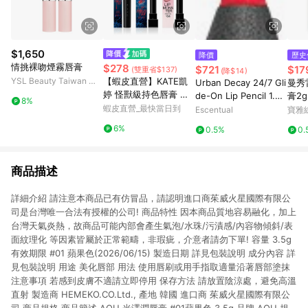
$1,650
降價
歷史
情挑裸吻煙霧唇膏
$278
$721
$17
(雙重省$137)
(降$14)
YSL Beauty Taiwan 官
【蝦皮直營】KATE凱
Urban Decay 24/7 Gli
曼秀
方網站
婷 怪獸級持色唇膏 怪
de-On Lip Pencil 1.2g
膏2
8%
獸唇膏 經典/限量/Clea
蝦皮直營_最快當日到
714
Escentual
寶雅
r Tone微發色/水光/變
6%
0.5%
0.
色 (官方直營)
商品描述
詳細介紹 請注意本商品已有仿冒品，請認明進口商茱威火星國際有限公
司是台灣唯一合法有授權的公司! 商品特性 因本商品質地容易融化，加上
台灣天氣炎熱，故商品可能內部會產生氣泡/水珠/污漬感/內容物傾斜/表
面紋理化 等因素皆屬於正常範疇，非瑕疵，介意者請勿下單! 容量 3.5g
有效期限 #01 蘋果色(2026/06/15) 製造日期 詳見包裝說明 成分內容 詳
見包裝說明 用途 美化唇部 用法 使用唇刷或用手指取適量沿著唇部塗抹
注意事項 若感到皮膚不適請立即停用 保存方法 請放置陰涼處，避免高溫
直射 製造商 HEMEKO.CO.Ltd., 產地 韓國 進口商 茱威火星國際有限公