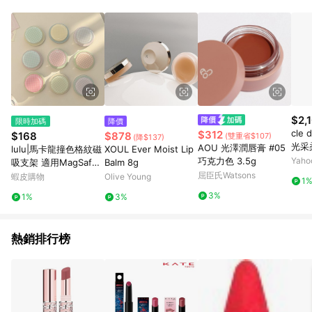
POINTS 回饋。 (3) 若購買之訂單（包含預購商品）未符合樂天
市場 45 天內完成訂單出貨及結帳，則不符合贈點資格。 (4) 如
使用APP、或中途瀏覽比價網、回饋網、Google等其他網頁、或
由網頁版(電腦版/手機版網頁)切換為App都將會造成追蹤中斷而
無法進行 LINE POINTS 回饋。 (5) LINE 購物為購物資訊整合性
平台，商品資料更新會有時間差，如顯示之商品規格、顏色、價
位、贈品與台灣樂天市場銷售網頁不符，以銷售網頁標示為準。
(6) 導購訂單已逾 365 天，根據台灣樂天回饋規定，逾期訂單將
不符合回饋資格。 (7) 若上述或其他原因，致使消費者無接收到
$2,
限時加碼
降價
點數回饋或點數回饋有爭議，台灣樂天市場保有更改條款與法律
cle
$312
$168
$878
(雙重省$107)
(降$137)
追訴之權利，活動詳情以樂天市場網站公告為準。
光采柔
AOU 光澤潤唇膏 #05
lulu|馬卡龍撞色格紋磁
XOUL Ever Moist Lip
T 8
巧克力色 3.5g
Yah
吸支架 適用MagSafe
Balm 8g
磁吸支架手機強力吸附
屈臣氏Watsons
蝦皮購物
Olive Young
1
3%
1%
3%
熱銷排行榜