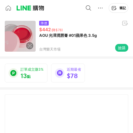
筆記
降價
$442
(降$78)
AOU 光澤潤唇膏 #01蘋果色 3.5g
搶購
台灣樂天市場
訂單成立賺3%
近期最省
13
$78
點