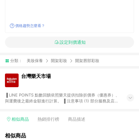
價格趨勢怎麼看？
設定到價通知
分類：
美妝保養
開架彩妝
開架唇部彩妝
台灣樂天市場
▐ LINE POINTS 點數回饋依照樂天提供扣除折價券（優惠券）、
與運費後之最終金額進行計算。 ▐ 注意事項 (1) 部分服務及店家
不符合贈點資格，購買後將不贈送 LINE POINTS 點數，亦不得使
用點數紅包，如：ezcook 美食廚房、樂天市場商家付款中心、
Smart mobile、神腦生活、JS巨盛、樂天KOBO電子書，請詳閱
相似商品
熱銷排行榜
商品描述
LINE POINTS 加碼店家清單
（https://lin.ee/1MCw7pe/rcfk）。 (2) 需透過 LINE 購物前往
相似商品
台灣樂天市場，並在同一瀏覽器於24小時內結帳，才享有 LINE