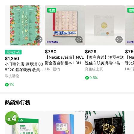
POINTS 回饋。 (3) 若購買之訂單（包含預購商品）未符合樂天
市場 45 天內完成訂單出貨及結帳，則不符合贈點資格。 (4) 如
使用APP、或中途瀏覽比價網、回饋網、Google等其他網頁、或
由網頁版(電腦版/手機版網頁)切換為App都將會造成追蹤中斷而
無法進行 LINE POINTS 回饋。 (5) LINE 購物為購物資訊整合性
平台，商品資料更新會有時間差，如顯示之商品規格、顏色、價
位、贈品與台灣樂天市場銷售網頁不符，以銷售網頁標示為準。
(6) 導購訂單已逾 365 天，根據台灣樂天回饋規定，逾期訂單將
不符合回饋資格。 (7) 若上述或其他原因，致使消費者無接收到
$780
$629
$75
限時加碼
點數回饋或點數回饋有爭議，台灣樂天市場保有更改條款與法律
【Nakabayashi】NCL
【廠商直送】鴻琴生活
【Na
$1,250
追訴之權利，活動詳情以樂天市場網站公告為準。
鬱金香自黏相本 LDH-1
逸佳白肌美膚皂中皂90
珠光
小叮噹的店 鋼琴譜 03
002-R(原廠正貨)
g-中性
65-
LINE禮物
寶雅線上買
LIN
8220 鋼琴獨奏 收集了
想在鋼琴上演奏的J-P
蝦皮購物
0.5%
OP 豪華決定版
1%
熱銷排行榜