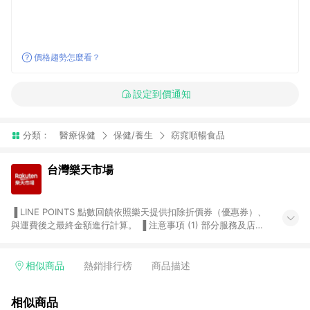
價格趨勢怎麼看？
設定到價通知
分類：
醫療保健
保健/養生
窈窕順暢食品
台灣樂天市場
▐ LINE POINTS 點數回饋依照樂天提供扣除折價券（優惠券）、
與運費後之最終金額進行計算。 ▐ 注意事項 (1) 部分服務及店家
不符合贈點資格，購買後將不贈送 LINE POINTS 點數，亦不得使
用點數紅包，如：ezcook 美食廚房、樂天市場商家付款中心、
Smart mobile、神腦生活、JS巨盛、樂天KOBO電子書，請詳閱
相似商品
熱銷排行榜
商品描述
LINE POINTS 加碼店家清單
（https://lin.ee/1MCw7pe/rcfk）。 (2) 需透過 LINE 購物前往
相似商品
台灣樂天市場，並在同一瀏覽器於24小時內結帳，才享有 LINE