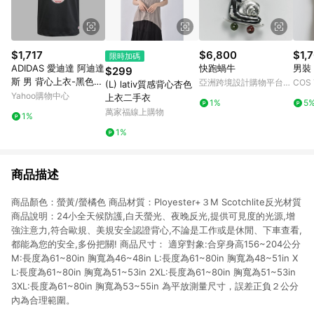
$1,717
$6,800
$1,
限時加碼
ADIDAS 愛迪達 阿迪達
快跑蝸牛
男裝
$299
斯 男 背心上衣-黑色
亞洲跨境設計購物平台
COS
(L) lativ質感背心杏色
系-EXT Q12 VARSITY-
Pinkoi
Yahoo購物中心
上衣二手衣
1%
5
JP1003
萬家福線上購物
1%
1%
商品描述
商品顏色：螢黃/螢橘色 商品材質：Ployester+３M Scotchlite反光材質
商品說明：24小全天候防護,白天螢光、夜晚反光,提供可見度的光源,增
強注意力,符合歐規、美規安全認證背心,不論是工作或是休閒、下車查看,
都能為您的安全,多份把關! 商品尺寸： 適穿對象:合穿身高156~204公分
M:長度為61~80in 胸寬為46~48in L:長度為61~80in 胸寬為48~51in X
L:長度為61~80in 胸寬為51~53in 2XL:長度為61~80in 胸寬為51~53in
3XL:長度為61~80in 胸寬為53~55in 為平放測量尺寸，誤差正負２公分
內為合理範圍。