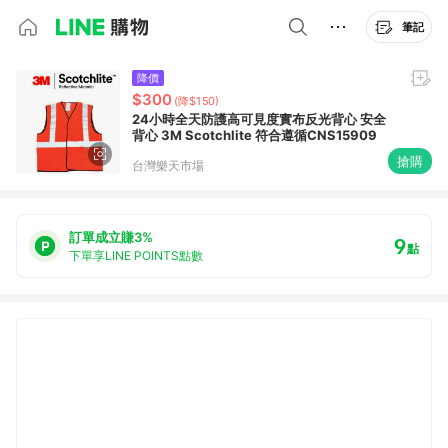
筆記
降價
$300
(降$150)
24小時全天防護高可見度實布反光背心 安全
背心 3M Scotchlite 符合遵循CNS15909
搶購
台灣樂天市場
訂單成立賺3%
9
點
下單享LINE POINTS點數