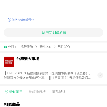
價格趨勢怎麼看？
設定到價通知
分類：
流行服飾
男性上衣
男性背心
台灣樂天市場
▐ LINE POINTS 點數回饋依照樂天提供扣除折價券（優惠券）、
與運費後之最終金額進行計算。 ▐ 注意事項 (1) 部分服務及店家
不符合贈點資格，購買後將不贈送 LINE POINTS 點數，亦不得使
用點數紅包，如：ezcook 美食廚房、樂天市場商家付款中心、
Smart mobile、神腦生活、JS巨盛、樂天KOBO電子書，請詳閱
相似商品
熱銷排行榜
商品描述
LINE POINTS 加碼店家清單
（https://lin.ee/1MCw7pe/rcfk）。 (2) 需透過 LINE 購物前往
相似商品
台灣樂天市場，並在同一瀏覽器於24小時內結帳，才享有 LINE