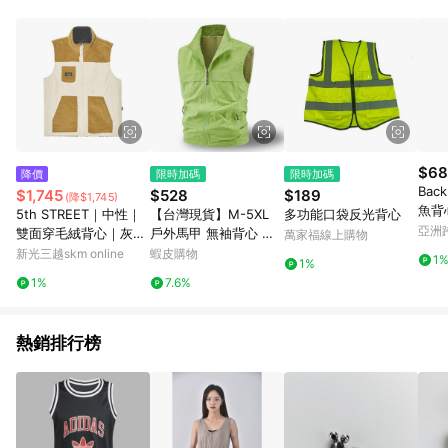
POINTS 回饋。 (3) 若購買之訂單（包含預購商品）未符合樂天
市場 45 天內完成訂單出貨及結帳，則不符合贈點資格。 (4) 如
使用APP、或中途瀏覽比價網、回饋網、Google等其他網頁、或
由網頁版(電腦版/手機版網頁)切換為App都將會造成追蹤中斷而
無法進行 LINE POINTS 回饋。 (5) LINE 購物為購物資訊整合性
平台，商品資料更新會有時間差，如顯示之商品規格、顏色、價
位、贈品與台灣樂天市場銷售網頁不符，以銷售網頁標示為準。
(6) 導購訂單已逾 365 天，根據台灣樂天回饋規定，逾期訂單將
不符合回饋資格。 (7) 若上述或其他原因，致使消費者無接收到
$68
降價
限時加碼
限時加碼
點數回饋或點數回饋有爭議，台灣樂天市場保有更改條款與法律
Bac
$1,745
$528
$189
(降$1,745)
追訴之權利，活動詳情以樂天市場網站公告為準。
魚背心
5th STREET｜中性｜
【台灣現貨】M-5XL
多功能口袋反光背心
22/v
亞洲
雙面穿毛絨背心｜灰卡
戶外馬甲 無袖背心 輕
萬家福線上購物
Pinko
其
薄透氣 四季多功能 四
新光三越skm online
蝦皮購物
1
1%
季百搭 拉鏈口袋 攝影
1%
7.6%
釣魚坎肩 柔軟舒適 大
尺碼
熱銷排行榜