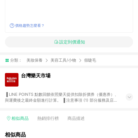
價格趨勢怎麼看？
設定到價通知
分類：
美妝保養
美容工具/小物
假睫毛
台灣樂天市場
▐ LINE POINTS 點數回饋依照樂天提供扣除折價券（優惠券）、
與運費後之最終金額進行計算。 ▐ 注意事項 (1) 部分服務及店家
不符合贈點資格，購買後將不贈送 LINE POINTS 點數，亦不得使
用點數紅包，如：ezcook 美食廚房、樂天市場商家付款中心、
Smart mobile、神腦生活、JS巨盛、樂天KOBO電子書，請詳閱
相似商品
熱銷排行榜
商品描述
LINE POINTS 加碼店家清單
（https://lin.ee/1MCw7pe/rcfk）。 (2) 需透過 LINE 購物前往
相似商品
台灣樂天市場，並在同一瀏覽器於24小時內結帳，才享有 LINE