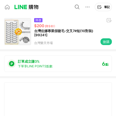
筆記
降價
$200
(降$80)
台灣佐娜專業假睫毛-交叉7#短(10對裝)
[99241]
搶購
台灣樂天市場
訂單成立賺3%
6
點
下單享LINE POINTS點數