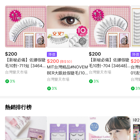
POINTS 回饋。 (3) 若購買之訂單（包含預購商品）未符合樂天
市場 45 天內完成訂單出貨及結帳，則不符合贈點資格。 (4) 如
使用APP、或中途瀏覽比價網、回饋網、Google等其他網頁、或
由網頁版(電腦版/手機版網頁)切換為App都將會造成追蹤中斷而
無法進行 LINE POINTS 回饋。 (5) LINE 購物為購物資訊整合性
平台，商品資料更新會有時間差，如顯示之商品規格、顏色、價
位、贈品與台灣樂天市場銷售網頁不符，以銷售網頁標示為準。
(6) 導購訂單已逾 365 天，根據台灣樂天回饋規定，逾期訂單將
不符合回饋資格。 (7) 若上述或其他原因，致使消費者無接收到
$200
$200
降價
降價
點數回饋或點數回饋有爭議，台灣樂天市場保有更改條款與法律
【新秘必備】佐娜假睫
【新秘必備】佐娜假睫
$200
$20
(降$50)
追訴之權利，活動詳情以樂天市場網站公告為準。
毛10對-711短 [34640]
毛10對-704 [34648]
MIT台灣精品#NOVEM
台灣
◇美容美髮美甲新秘專
◇美容美髮美甲新秘專
台灣樂天市場
台灣樂天市場
BER大眼娃假睫毛(10對
01清
業材料◇
業材料◇
入)--交叉7黑 [30105]
9033
台灣樂天市場
台灣
3%
3%
3%
3
熱銷排行榜