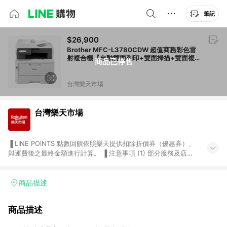
筆記
$26,900
Brother MFC-L3780CDW 超值商務彩色雷
射複合機【自動雙面列印+雙面掃描+雙面複
商品已停售
印+雙面傳真】
台灣樂天市場
台灣樂天市場
▐ LINE POINTS 點數回饋依照樂天提供扣除折價券（優惠券）、
與運費後之最終金額進行計算。 ▐ 注意事項 (1) 部分服務及店家
不符合贈點資格，購買後將不贈送 LINE POINTS 點數，亦不得使
用點數紅包，如：ezcook 美食廚房、樂天市場商家付款中心、
Smart mobile、神腦生活、JS巨盛、樂天KOBO電子書，請詳閱
商品描述
LINE POINTS 加碼店家清單
（https://lin.ee/1MCw7pe/rcfk）。 (2) 需透過 LINE 購物前往
商品描述
台灣樂天市場，並在同一瀏覽器於24小時內結帳，才享有 LINE
POINTS 回饋。 (3) 若購買之訂單（包含預購商品）未符合樂天