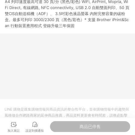
A4 列印速度最高可達 30 頁/分 (黑色/彩色) WiFi, AirPrint, Mopria, Wi
市場 45 天內完成訂單出貨及結帳，則不符合贈點資格。 (4) 如
使用APP、或中途瀏覽比價網、回饋網、Google等其他網頁、或
Fi Direct, 有線網路, NFC connectivity, USB 2.0 自動雙面列印、50 頁
由網頁版(電腦版/手機版網頁)切換為App都將會造成追蹤中斷而
雙CIS自動送稿機（ADF）、 3.5吋彩色液晶螢幕 內附完整容量的碳粉
無法進行 LINE POINTS 回饋。 (5) LINE 購物為購物資訊整合性
盒。最多可列印 3000/2300 頁（黑色/彩色）* 支援 Brother iPrint&Sc
平台，商品資料更新會有時間差，如顯示之商品規格、顏色、價
an 行動裝置應用程式 登錄升級三年保固
位、贈品與台灣樂天市場銷售網頁不符，以銷售網頁標示為準。
(6) 導購訂單已逾 365 天，根據台灣樂天回饋規定，逾期訂單將
不符合回饋資格。 (7) 若上述或其他原因，致使消費者無接收到
點數回饋或點數回饋有爭議，台灣樂天市場保有更改條款與法律
追訴之權利，活動詳情以樂天市場網站公告為準。
LINE 購物是匯集購物情報與商品資訊的整合性平台，並依購物情報中的趨勢與
風格做合作網路商家的延伸商品推薦，商品資料更新會有時間差，請務必點擊
商品至各合作網路商家，確認現售價與購物條件，一切資訊以合作廠商網頁為
商品已停售
準。
加入筆記
設定到價通知