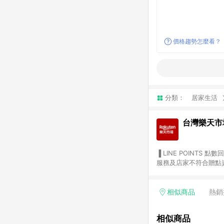
價格趨勢怎麼看？
分類：
居家生活
台灣樂天市
▐ LINE POINTS 點數回饋依照樂天提供扣除折價券（優惠券）、與運費後之最終金額進行計算。 ▐ 注意事項 (1) 部分
服務及店家不符合贈點資格
天市場商家付款中心、Sma
（https://lin.ee/1MCw7pe/rcfk）。 (2) 需透過 LINE 
享有 LINE POINTS 回饋。 (3) 若購買之訂單（包含預購商品）未符合樂天市場 45 天內完成訂單
相似商品
熱銷
合贈點資格。 (4) 如使用APP、或中途瀏覽比價網、回饋網、Google等其他網頁、或由網頁版(電腦版/手機版網頁)切
換為App都將會造成追蹤中斷而無法進行 LIN
相似商品
會有時間差，如顯示之商品