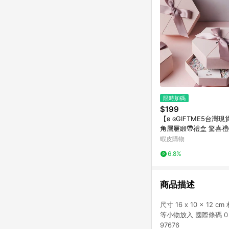
限時加碼
$199
【ʚ ɞGIFTME5台灣現
角層屜緞帶禮盒 驚喜禮
禮盒 禮物盒 驚喜盒 情
蝦皮購物
6.8%
商品描述
尺寸 16 x 10 x 1
等小物放入 國際條碼 0 酷洛米
97676