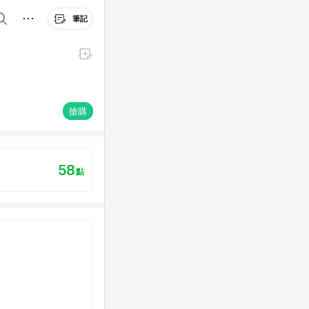
筆記
搶購
58
點