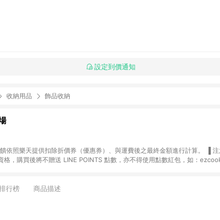
設定到價通知
收納用品
飾品收納
場
，購買後將不贈送 LINE POINTS 點數，亦不得使用點數紅包，如：ezcoo
rt mobile、神腦生活、JS巨盛、樂天KOBO電子書，請詳閱 LINE POINT
購物前往台灣樂天市場，並在同一瀏覽器於24小時內結帳，才
出貨及結帳，則不符
排行榜
商品描述
E POINTS 回饋。 (5) LINE 購物為購物資訊整合性平台，商品資料更新
規格、顏色、價位、贈品與台灣樂天市場銷售網頁不符，以銷售網頁標示為準。 (6) 