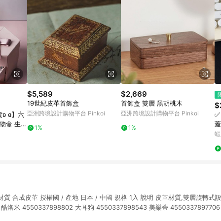
$5,589
$2,669
19世紀皮革首飾盒
首飾盒 雙層 黑胡桃木
$
亞洲跨境設計購物平台 Pinkoi
亞洲跨境設計購物平台 Pinkoi
貨ʚ ɞ】六
✅
物盒 生日
蓋
1%
1%
人送禮
號
蝦
收
2 cm 材質 合成皮革 授權國 / 產地 日本 / 中國 規格 1入 說明 皮革材質,雙層旋
 4550337898802 大耳狗 4550337898543 美樂蒂 4550337897706 Hel