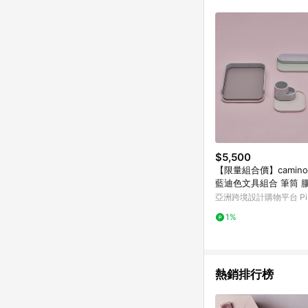
單已逾 365 天，根據台灣樂天回饋
點數回饋或點數回饋有
$5,500
【限量組合價】camino 
藍迪色文具組合 筆筒 
架
亞洲跨境設計購物平台 Pin
1%
熱銷排行榜