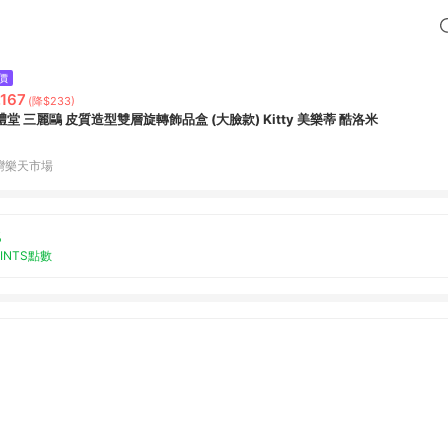
價
,167
(降$233)
禮堂 三麗鷗 皮質造型雙層旋轉飾品盒 (大臉款) Kitty 美樂蒂 酷洛米
灣樂天市場
%
OINTS點數