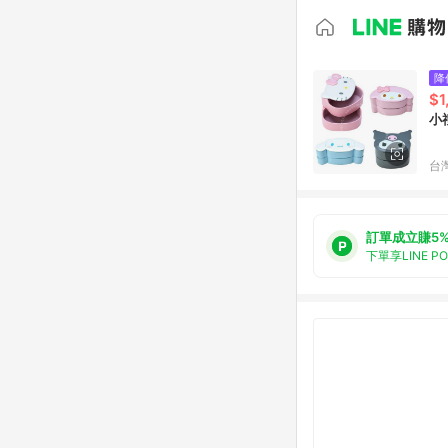
降
$1
小
台
訂單成立賺5
下單享LINE P