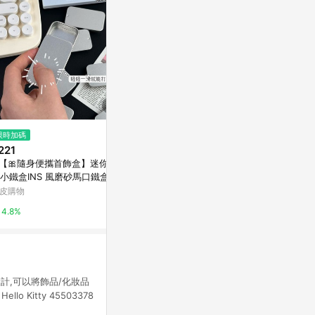
$601
限時加碼
降價
手拓葉片小瓷盤組/薰香盤/飾品
221
$92
(降$23)
盒/皂盤
【🎀隨身便攜首飾盒】迷你滑
首飾飾品陳列
亞洲跨境設計購物平台 Pinkoi
小鐵盒INS 風磨砂馬口鐵盒 小
干花羽毛松果
隨身便攜 首飾糖果小藥盒設計
皮購物
東森購物 ETMa
1%
納好物推薦 台灣出貨
4.8%
0.5%
轉式設計,可以將飾品/化妝品
lo Kitty 45503378