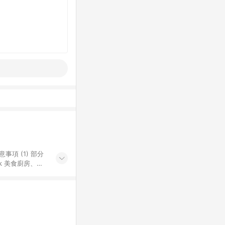
k 美食廚房、樂
S 加碼店家清單
導購訂