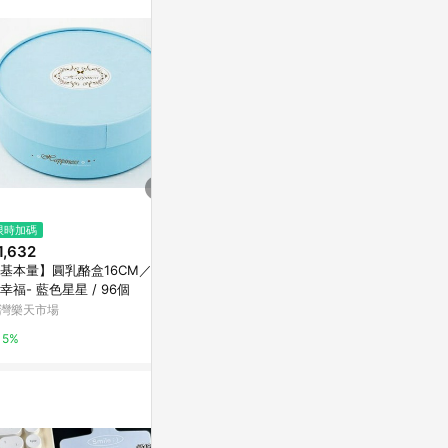
站公告為準。
$790
限時加碼
限時加碼
【BONNY&READ飾品】[梅康米
1,632
$4
聯名] 海星飾品收納盤｜梅康米
基本量】圓乳酪盒16CM／簡
床單固定器
插畫 聯名飾品 飾品盤 收納 擺飾
LINE禮物
約幸福- 藍色星星 / 96個
器 被子固定器
禮物推薦 專屬包裝
包固定器 被
灣樂天市場
蝦皮購物
夾床單固定
5%
1%