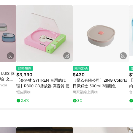
規定，逾期訂單將不符合回饋資格。 (7) 若上述或其他原因，致使消費者無接收到
爭議，台灣樂天市場保有更改條款與法律追訴之權利，活動詳情以樂天市場網
限時加碼
限時加碼
LUIS 莫
$3,390
$430
$
膠台 文件
【賽塔林 SYITREN 台灣總代
〔樂乙有限公司〕ZING Color日
【
koi
理】R300 CD播放器 高音質 便
日保鮮盒 500ml 3種顏色
攜式 藍牙 (青春少女粉-限量)
蝦皮購物
萬家福線上購物
台
2.4%
3%