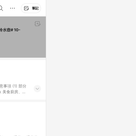
筆記
 冷水壺# 10-
k 美食廚房、樂
S 加碼店家清單
導購訂