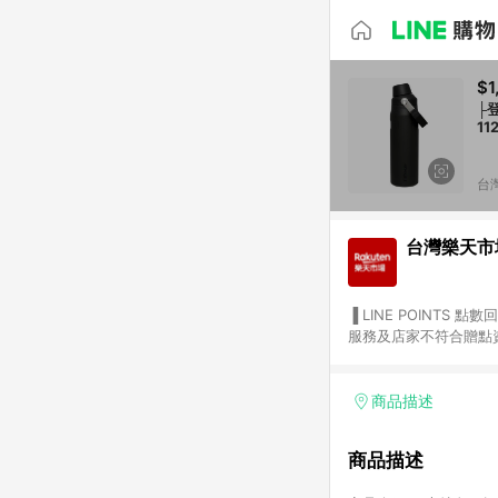
$1
├登
11
台
台灣樂天市
▐ LINE POINTS 點數回饋依照樂天提供扣除折價券（優惠券）、與運費後之最終金額進行計算。 ▐ 注意事項 (1) 部分
服務及店家不符合贈點資格
天市場商家付款中心、Sma
（https://lin.ee/1MCw7pe/rcfk）。 (2) 需透過 LINE 
享有 LINE POINTS 回饋。 (3) 若購買之訂單（包含預購商品）未符合樂天市場 45 天內完成訂單
商品描述
合贈點資格。 (4) 如使用APP、或中途瀏覽比價網、回饋網、Google等其他網頁、或由網頁版(電腦版/手機版網頁)切
換為App都將會造成追蹤中斷而無法進行 LIN
商品描述
會有時間差，如顯示之商品
單已逾 365 天，根據台灣樂天回饋