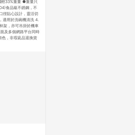
減輕33%重量 ●重量只
站公告為準。
304)食品級不銹鋼，不
雙口徑貼心設計，靈活切
，適用於洗碗機清洗 4.
車杯架，亦可吊掛於機車
 與實體店面及多個網路平台同時
顏色，非瑕庛品退換貨
。