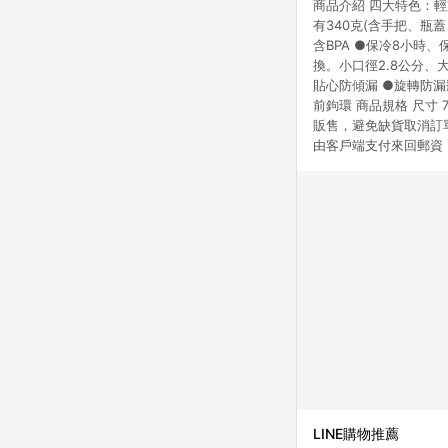
商品介紹 四大特色：輕重
點數回饋或點數回饋有
有340克(含手把、瓶蓋
含BPA ●保冷8小時
換。小口徑2.8公分、
貼心防傾漏 ●旋轉防
前鉤環 商品規格 尺寸 7.9
販售，避免缺貨取消訂
由客戶端支付來回郵資
LINE購物推薦