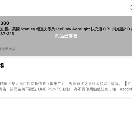
,380
山樂┤ 美國 Stanley 輕重力系列 IceFlow Aerolight 快充瓶 0.7L 消光黑2.0
287-315
商品已停售
灣樂天市場
場
，購買後將不贈送 LINE POINTS 點數，亦不得使用點數紅包，如：ezcoo
rt mobile、神腦生活、JS巨盛、樂天KOBO電子書，請詳閱 LINE POINT
購物前往台灣樂天市場，並在同一瀏覽器於24小時內結帳，才
出貨及結帳，則不符
E POINTS 回饋。 (5) LINE 購物為購物資訊整合性平台，商品資料更新
規格、顏色、價位、贈品與台灣樂天市場銷售網頁不符，以銷售網頁標示為準。 (6) 
規定，逾期訂單將不符合回饋資格。 (7) 若上述或其他原因，致使消費者無接收到