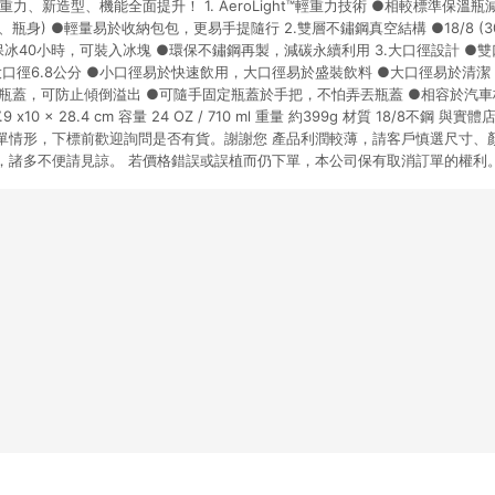
力、新造型、機能全面提升！ 1. AeroLight™輕重力技術 ●相較標準保溫瓶
爭議，台灣樂天市場保有更改條款與法律追訴之權利，活動詳情以樂天市場網
、瓶身) ●輕量易於收納包包，更易手提隨行 2.雙層不鏽鋼真空結構 ●18/8 (
、保冰40小時，可裝入冰塊 ●環保不鏽鋼再製，減碳永續利用 3.大口徑設計 ●
大口徑6.8公分 ●小口徑易於快速飲用，大口徑易於盛裝飲料 ●大口徑易於清潔
漏瓶蓋，可防止傾倒溢出 ●可隨手固定瓶蓋於手把，不怕弄丟瓶蓋 ●相容於汽
 x10 x 28.4 cm 容量 24 OZ / 710 ml 重量 約399g 材質 18/8不鋼
單情形，下標前歡迎詢問是否有貨。謝謝您 產品利潤較薄，請客戶慎選尺寸、
，諸多不便請見諒。 若價格錯誤或誤植而仍下單，本公司保有取消訂單的權利