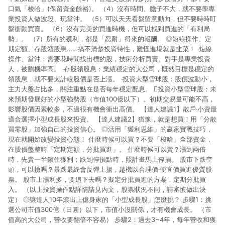
口氣「梭哈」(保留資金餘裕)。 （4）沒有時間、膽子不大，就不要學專
業投資人做波段、玩當沖。 （5）可以天天看盤留意動向，但不要時時盯
盤衝動買賣。 （6）沒有完美的買進時機，但可以找到買進的「有利局
勢」。 （7）所有的獲利，都是「忍耐」得來的報酬。 ◎短線操作、定
期定額、存股領股息……搞不清楚投資特性，難怪進場就是韭菜！ ‧短線
操作、當沖：需要花時間找出標的股，技術分析買賣。對手是專業投資
人，被割機率高。 ‧存股領股息：業績穩定的大公司，既然目標是穩定的
領股息，就不要太計較股價是否上漲。 ‧投資大型雪球股：股價波動小，
主力大盤占比多，關注重點在是否每年穩定配息。 投資小型雪球股：未
來預期發展好的小型強勢股（市值100億以下）。初期交易量可能不高，
影響股價因素較多，不過很有機會衝出高價。 【達人建議1】散戶‧小資最
適合選擇小型成長股來投資。 【達人建議2】猶豫，就是想買！用「分散
買零股」加強自己的投資信心。 ◎活用「獲利思維」的贏家實戰技巧，
現在就開始改變投資心態！ 什麼時候可以買？不要「梭哈」全部資金，
在股價盤整時「定期定額，分批買進」。 什麼時候可以賣？漲到兩倍
時，先賣一半鎖住獲利；跌到停損點時，照計畫馬上停損。 股市下跌空
頭，可以撿嗎？暴跌最終會反彈上揚，趁機以合理價‧便宜價買進優質股
票。 股市上漲利多，要追下去嗎？擬定分批買進的方案，定期分批買
入。 （以上投資操作點詳情請見內文，股票狀況不同，請審慎做出決
定） ◎讓達人10年滾出上億身家的「小型成長股」怎麼挑？ 步驟1：挑
選公司市值300億（日圓）以下，市值小沒關係，才有機會成長。 （市
值高的大公司，營收要翻倍不容易） 步驟2：過去3~4年，每年營收和獲