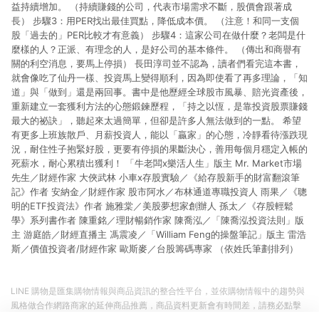
益持續增加。 （持續賺錢的公司，代表市場需求不斷，股價會跟著成
長） 步驟3：用PER找出最佳買點，降低成本價。 （注意！和同一支個
股「過去的」PER比較才有意義） 步驟4：這家公司在做什麼？老闆是什
麼樣的人？正派、有理念的人，是好公司的基本條件。 （傳出和商譽有
關的利空消息，要馬上停損） 長田淳司並不認為，讀者們看完這本書，
就會像吃了仙丹一樣、投資馬上變得順利，因為即使看了再多理論，「知
道」與「做到」還是兩回事。書中是他歷經全球股市風暴、賠光資產後，
重新建立一套獲利方法的心態鍛鍊歷程，「持之以恆，是靠投資股票賺錢
最大的祕訣」，聽起來太過簡單，但卻是許多人無法做到的一點。 希望
有更多上班族散戶、月薪投資人，能以「贏家」的心態，冷靜看待漲跌現
況，耐住性子抱緊好股，更要有停損的果斷決心，善用每個月穩定入帳的
死薪水，耐心累積出獲利！ 「牛老闆x樂活人生」版主 Mr. Market市場
先生／財經作家 大俠武林 小車x存股實驗／《給存股新手的財富翻滾筆
記》作者 安納金／財經作家 股市阿水／布林通道專職投資人 雨果／《聰
明的ETF投資法》作者 施雅棠／美股夢想家創辦人 孫太／《存股輕鬆
學》系列書作者 陳重銘／理財暢銷作家 陳喬泓／「陳喬泓投資法則」版
主 游庭皓／財經直播主 馮震凌／「William Feng的操盤筆記」版主 雷浩
斯／價值投資者/財經作家 歐斯麥／台股籌碼專家 （依姓氏筆劃排列）
LINE 購物是匯集購物情報與商品資訊的整合性平台，並依購物情報中的趨勢與
風格做合作網路商家的延伸商品推薦，商品資料更新會有時間差，請務必點擊