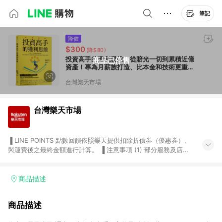
筆記
降價
$300
(降$80)
投資高手的獲利思維：從賠光一切到累積近億
商品已停售
資產！專為月薪族打造、比本金和技術更重要
的「贏家心態」養成指南【城邦讀書花園】
台灣樂天市場
台灣樂天市場
▐ LINE POINTS 點數回饋依照樂天提供扣除折價券（優惠券）、
與運費後之最終金額進行計算。 ▐ 注意事項 (1) 部分服務及店家
不符合贈點資格，購買後將不贈送 LINE POINTS 點數，亦不得使
用點數紅包，如：ezcook 美食廚房、樂天市場商家付款中心、
Smart mobile、神腦生活、JS巨盛、樂天KOBO電子書，請詳閱
商品描述
LINE POINTS 加碼店家清單
（https://lin.ee/1MCw7pe/rcfk）。 (2) 需透過 LINE 購物前往
商品描述
台灣樂天市場，並在同一瀏覽器於24小時內結帳，才享有 LINE
POINTS 回饋。 (3) 若購買之訂單（包含預購商品）未符合樂天