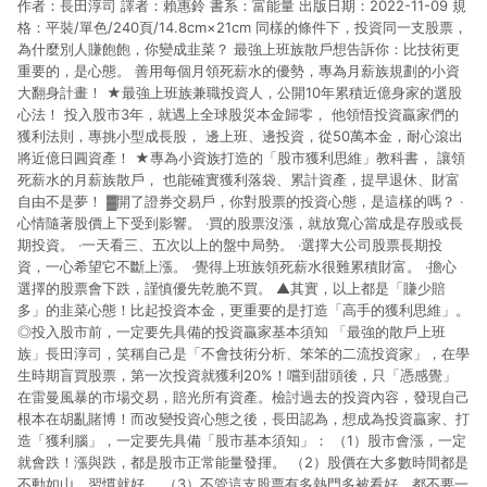
作者：長田淳司 譯者：賴惠鈴 書系：富能量 出版日期：2022-11-09 規
市場 45 天內完成訂單出貨及結帳，則不符合贈點資格。 (4) 如
使用APP、或中途瀏覽比價網、回饋網、Google等其他網頁、或
格：平裝/單色/240頁/14.8cm×21cm 同樣的條件下，投資同一支股票，
由網頁版(電腦版/手機版網頁)切換為App都將會造成追蹤中斷而
為什麼別人賺飽飽，你變成韭菜？ 最強上班族散戶想告訴你：比技術更
無法進行 LINE POINTS 回饋。 (5) LINE 購物為購物資訊整合性
重要的，是心態。 善用每個月領死薪水的優勢，專為月薪族規劃的小資
平台，商品資料更新會有時間差，如顯示之商品規格、顏色、價
大翻身計畫！ ★最強上班族兼職投資人，公開10年累積近億身家的選股
位、贈品與台灣樂天市場銷售網頁不符，以銷售網頁標示為準。
心法！ 投入股市3年，就遇上全球股災本金歸零， 他領悟投資贏家們的
(6) 導購訂單已逾 365 天，根據台灣樂天回饋規定，逾期訂單將
獲利法則，專挑小型成長股， 邊上班、邊投資，從50萬本金，耐心滾出
不符合回饋資格。 (7) 若上述或其他原因，致使消費者無接收到
將近億日圓資產！ ★專為小資族打造的「股市獲利思維」教科書， 讓領
點數回饋或點數回饋有爭議，台灣樂天市場保有更改條款與法律
死薪水的月薪族散戶， 也能確實獲利落袋、累計資產，提早退休、財富
追訴之權利，活動詳情以樂天市場網站公告為準。
自由不是夢！ ▓開了證券交易戶，你對股票的投資心態，是這樣的嗎？ ‧
心情隨著股價上下受到影響。 ‧買的股票沒漲，就放寬心當成是存股或長
期投資。 ‧一天看三、五次以上的盤中局勢。 ‧選擇大公司股票長期投
資，一心希望它不斷上漲。 ‧覺得上班族領死薪水很難累積財富。 ‧擔心
選擇的股票會下跌，謹慎優先乾脆不買。 ▲其實，以上都是「賺少賠
多」的韭菜心態！比起投資本金，更重要的是打造「高手的獲利思維」。
◎投入股市前，一定要先具備的投資贏家基本須知 「最強的散戶上班
族」長田淳司，笑稱自己是「不會技術分析、笨笨的二流投資家」，在學
生時期盲買股票，第一次投資就獲利20%！嚐到甜頭後，只「憑感覺」
在雷曼風暴的市場交易，賠光所有資產。檢討過去的投資內容，發現自己
根本在胡亂賭博！而改變投資心態之後，長田認為，想成為投資贏家、打
造「獲利腦」，一定要先具備「股市基本須知」： （1）股市會漲，一定
就會跌！漲與跌，都是股市正常能量發揮。 （2）股價在大多數時間都是
不動如山，習慣就好。 （3）不管這支股票有多熱門多被看好，都不要一