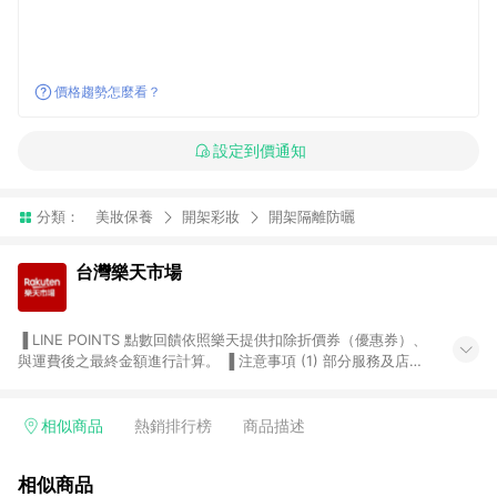
價格趨勢怎麼看？
設定到價通知
分類：
美妝保養
開架彩妝
開架隔離防曬
台灣樂天市場
▐ LINE POINTS 點數回饋依照樂天提供扣除折價券（優惠券）、
與運費後之最終金額進行計算。 ▐ 注意事項 (1) 部分服務及店家
不符合贈點資格，購買後將不贈送 LINE POINTS 點數，亦不得使
用點數紅包，如：ezcook 美食廚房、樂天市場商家付款中心、
Smart mobile、神腦生活、JS巨盛、樂天KOBO電子書，請詳閱
相似商品
熱銷排行榜
商品描述
LINE POINTS 加碼店家清單
（https://lin.ee/1MCw7pe/rcfk）。 (2) 需透過 LINE 購物前往
相似商品
台灣樂天市場，並在同一瀏覽器於24小時內結帳，才享有 LINE