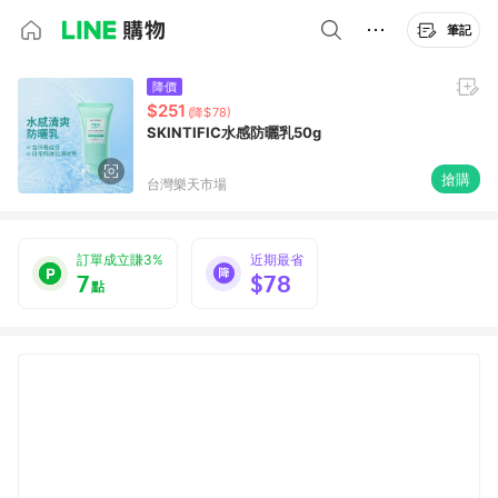
筆記
降價
$251
(降$78)
SKINTIFIC水感防曬乳50g
搶購
台灣樂天市場
訂單成立賺3%
近期最省
7
$78
點