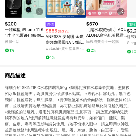
$200
$670
降價
限時
一體成型 iPhone 11 6.
【超水感蜜光肌】AQU
$855
$2,
(降$95)
1吋 全包覆9H頂級鋼化
ALUNA蜜光肌美麗霜
ANESSA 安耐曬 金鑽
訂製
玻璃膜 鏡頭貼
(SPF37) 50ml（防
神腦生活
民視消費高手一起購
高效防曬露NA 5X版
Giorg
曬・潤色・提亮）
【watashi+資生堂官
watashi+資生堂集團-蝦
1%
2%
5
方店】防曬乳
皮官方旗艦店
1%
商品描述
詳細介紹 SKINTIFIC水感防曬乳50g •防曬乳擁有水感爆發質地，塗抹後
如水般輕盈清爽，為肌膚提供保濕卻不黏膩。 •透氣不阻塞毛孔，無白色
殘留，輕盈速乾，無油膩感。 •提供輕盈如水的全面防護，輕鬆塗抹於肌
膚，並以清爽質地形成防護層，亦可防止因肌膚油脂氧化所引起的暗沉。
•最輕盈的防曬乳，適用於所有肌膚類型 注意事項： 請放置於嬰幼兒接
觸不到的地方/使用前請注意確認皮膚有無異常，如有傷口、腫脹、濕
疹、皮疹、疼痛等症狀時請勿使用。/若不慎滲入眼中，請立即用水沖洗
並盡速就醫/使用過程中出現紅、腫、癢、刺激、脫色（白斑等）、變黑