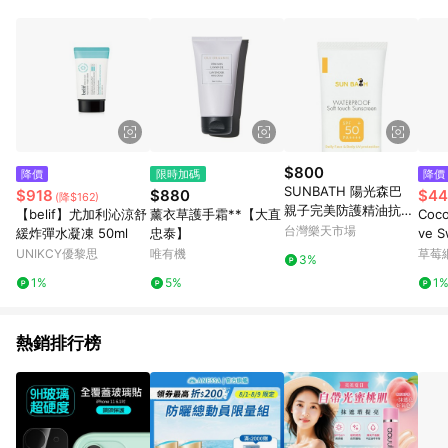
POINTS 回饋。 (3) 若購買之訂單（包含預購商品）未符合樂天
市場 45 天內完成訂單出貨及結帳，則不符合贈點資格。 (4) 如
使用APP、或中途瀏覽比價網、回饋網、Google等其他網頁、或
由網頁版(電腦版/手機版網頁)切換為App都將會造成追蹤中斷而
無法進行 LINE POINTS 回饋。 (5) LINE 購物為購物資訊整合性
平台，商品資料更新會有時間差，如顯示之商品規格、顏色、價
位、贈品與台灣樂天市場銷售網頁不符，以銷售網頁標示為準。
(6) 導購訂單已逾 365 天，根據台灣樂天回饋規定，逾期訂單將
不符合回饋資格。 (7) 若上述或其他原因，致使消費者無接收到
$800
降價
限時加碼
降價
點數回饋或點數回饋有爭議，台灣樂天市場保有更改條款與法律
SUNBATH 陽光森巴
$918
$880
$44
(降$162)
追訴之權利，活動詳情以樂天市場網站公告為準。
親子完美防護精油抗曬
【belif】尤加利沁涼舒
薰衣草護手霜**【大直
Coco
乳50g SPF50+/PA++
台灣樂天市場
緩炸彈水凝凍 50ml
忠泰】
ve 
++~優惠價:800元｜岡
髮膜 
UNIKCY優黎思
唯有機
草莓
3%
山戀香水
膜
1%
5%
1
熱銷排行榜