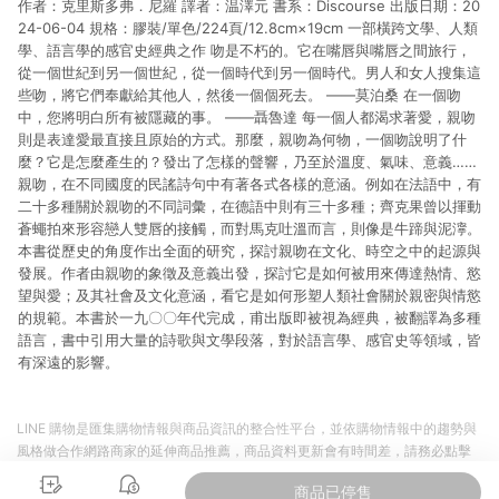
作者：克里斯多弗．尼羅 譯者：温澤元 書系：Discourse 出版日期：20
市場 45 天內完成訂單出貨及結帳，則不符合贈點資格。 (4) 如
使用APP、或中途瀏覽比價網、回饋網、Google等其他網頁、或
24-06-04 規格：膠裝/單色/224頁/12.8cm×19cm 一部橫跨文學、人類
由網頁版(電腦版/手機版網頁)切換為App都將會造成追蹤中斷而
學、語言學的感官史經典之作 吻是不朽的。它在嘴唇與嘴唇之間旅行，
無法進行 LINE POINTS 回饋。 (5) LINE 購物為購物資訊整合性
從一個世紀到另一個世紀，從一個時代到另一個時代。男人和女人搜集這
平台，商品資料更新會有時間差，如顯示之商品規格、顏色、價
些吻，將它們奉獻給其他人，然後一個個死去。 ——莫泊桑 在一個吻
位、贈品與台灣樂天市場銷售網頁不符，以銷售網頁標示為準。
中，您將明白所有被隱藏的事。 ——聶魯達 每一個人都渴求著愛，親吻
(6) 導購訂單已逾 365 天，根據台灣樂天回饋規定，逾期訂單將
則是表達愛最直接且原始的方式。那麼，親吻為何物，一個吻說明了什
不符合回饋資格。 (7) 若上述或其他原因，致使消費者無接收到
麼？它是怎麼產生的？發出了怎樣的聲響，乃至於溫度、氣味、意義……
點數回饋或點數回饋有爭議，台灣樂天市場保有更改條款與法律
親吻，在不同國度的民謠詩句中有著各式各樣的意涵。例如在法語中，有
追訴之權利，活動詳情以樂天市場網站公告為準。
二十多種關於親吻的不同詞彙，在德語中則有三十多種；齊克果曾以揮動
蒼蠅拍來形容戀人雙唇的接觸，而對馬克吐溫而言，則像是牛蹄與泥濘。
本書從歷史的角度作出全面的研究，探討親吻在文化、時空之中的起源與
發展。作者由親吻的象徵及意義出發，探討它是如何被用來傳達熱情、慾
望與愛；及其社會及文化意涵，看它是如何形塑人類社會關於親密與情慾
的規範。本書於一九〇〇年代完成，甫出版即被視為經典，被翻譯為多種
語言，書中引用大量的詩歌與文學段落，對於語言學、感官史等領域，皆
有深遠的影響。
LINE 購物是匯集購物情報與商品資訊的整合性平台，並依購物情報中的趨勢與
風格做合作網路商家的延伸商品推薦，商品資料更新會有時間差，請務必點擊
商品至各合作網路商家，確認現售價與購物條件，一切資訊以合作廠商網頁為
商品已停售
準。