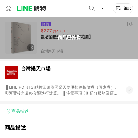
筆記
降價
$277
(降$73)
親吻的歷史【城邦讀書花園】
商品已停售
台灣樂天市場
台灣樂天市場
▐ LINE POINTS 點數回饋依照樂天提供扣除折價券（優惠券）、
與運費後之最終金額進行計算。 ▐ 注意事項 (1) 部分服務及店家
不符合贈點資格，購買後將不贈送 LINE POINTS 點數，亦不得使
用點數紅包，如：ezcook 美食廚房、樂天市場商家付款中心、
Smart mobile、神腦生活、JS巨盛、樂天KOBO電子書，請詳閱
商品描述
LINE POINTS 加碼店家清單
（https://lin.ee/1MCw7pe/rcfk）。 (2) 需透過 LINE 購物前往
商品描述
台灣樂天市場，並在同一瀏覽器於24小時內結帳，才享有 LINE
POINTS 回饋。 (3) 若購買之訂單（包含預購商品）未符合樂天