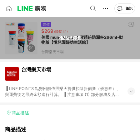
筆記
降價
$269
(降$141)
美國 munchkin 360度繽紛防漏杯266ml-動
商品已停售
物版【悅兒園婦幼生活館】
台灣樂天市場
台灣樂天市場
▐ LINE POINTS 點數回饋依照樂天提供扣除折價券（優惠券）、
與運費後之最終金額進行計算。 ▐ 注意事項 (1) 部分服務及店家
不符合贈點資格，購買後將不贈送 LINE POINTS 點數，亦不得使
用點數紅包，如：ezcook 美食廚房、樂天市場商家付款中心、
Smart mobile、神腦生活、JS巨盛、樂天KOBO電子書，請詳閱
商品描述
LINE POINTS 加碼店家清單
（https://lin.ee/1MCw7pe/rcfk）。 (2) 需透過 LINE 購物前往
商品描述
台灣樂天市場，並在同一瀏覽器於24小時內結帳，才享有 LINE
POINTS 回饋。 (3) 若購買之訂單（包含預購商品）未符合樂天