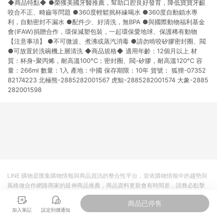
◆商品特點◆ ●榮獲美國牙醫推薦，幫助口腔良好發育，降低寶寶牙齦
市場 45 天內完成訂單出貨及結帳，則不符合贈點資格。 (4) 如
使用APP、或中途瀏覽比價網、回饋網、Google等其他網頁、或
咬合不正、畸齒等問題 ●360度輕鬆抿杯緣喝水 ●360度自動鎖水專
由網頁版(電腦版/手機版網頁)切換為App都將會造成追蹤中斷而
利，自動密封不漏水 ●配件少、好清洗，無BPA ●與國際動物福利基金
無法進行 LINE POINTS 回饋。 (5) LINE 購物為購物資訊整合性
會(IFAW)捐贈合作，環保減塑包裝，一起環保愛地球、保護稀有動物
平台，商品資料更新會有時間差，如顯示之商品規格、顏色、價
【注意事項】 ●不可微波、煮沸或蒸汽消毒 ●請勿啃咬矽膠密封圈、閥
位、贈品與台灣樂天市場銷售網頁不符，以銷售網頁標示為準。
●可放置於洗碗機上層清洗 ◆商品規格◆ 適用年齡：12個月以上 材
(6) 導購訂單已逾 365 天，根據台灣樂天回饋規定，逾期訂單將
質：杯身-聚丙烯，耐高溫100°C；密封圈、閥-矽膠，耐高溫120°C 容
不符合回饋資格。 (7) 若上述或其他原因，致使消費者無接收到
量：266ml 數量：1入 產地：中國 保存期限：10年 貨號： 狐狸-07352
點數回饋或點數回饋有爭議，台灣樂天市場保有更改條款與法律
82174223 北極熊-2885282001567 虎鯨-2885282001574 大象-2885
追訴之權利，活動詳情以樂天市場網站公告為準。
282001598
LINE 購物是匯集購物情報與商品資訊的整合性平台，並依購物情報中的趨勢與
風格做合作網路商家的延伸商品推薦，商品資料更新會有時間差，請務必點擊
商品至各合作網路商家，確認現售價與購物條件，一切資訊以合作廠商網頁為
商品已停售
準。
加入筆記
設定到價通知