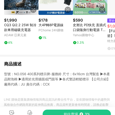
$1,990
$178
$590
歷史
CQ3 Qi2.2 25W 制冷
大4P轉8P電源線
史努比 PD快充 直插式
$1,
款車用磁吸充電器
口袋隨身行動電源 TYP
PChome 24h購物
【FU
E-C/Lightning 6000s
ADAM 亞果元素
Yahoo購物中心
箭】電
1%
eries
0平方
特力
4%
0.3%
0
商品描述
型號：NO.056 400系列標示牌-服務鈴 尺寸：6x16cm 台灣製造 ▶本產
品附泡棉 ▶適用於光滑牆面或門面等 ▶各式警語輕鬆標示 【公司介紹】
廠商代碼：JU 責任代碼：CCX
LINE 購物是匯集購物情報與商品資訊的整合性平台，並依購物情報中的趨勢與
風格做合作網路商家的延伸商品推薦，商品資料更新會有時間差，請務必點擊
商品至各合作網路商家，確認現售價與購物條件，一切資訊以合作廠商網頁為
前往賣場
3%
準。