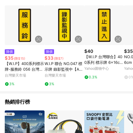
POINTS 回饋。 (3) 若購買之訂單（包含預購商品）未符合樂天
市場 45 天內完成訂單出貨及結帳，則不符合贈點資格。 (4) 如
使用APP、或中途瀏覽比價網、回饋網、Google等其他網頁、或
由網頁版(電腦版/手機版網頁)切換為App都將會造成追蹤中斷而
無法進行 LINE POINTS 回饋。 (5) LINE 購物為購物資訊整合性
平台，商品資料更新會有時間差，如顯示之商品規格、顏色、價
位、贈品與台灣樂天市場銷售網頁不符，以銷售網頁標示為準。
(6) 導購訂單已逾 365 天，根據台灣樂天回饋規定，逾期訂單將
不符合回饋資格。 (7) 若上述或其他原因，致使消費者無接收到
$40
$35
降價
降價
點數回饋或點數回饋有爭議，台灣樂天市場保有更改條款與法律
【W.I.P 台灣聯合】40
NO.
$35
$33
(降$15)
(降$7)
追訴之權利，活動詳情以樂天市場網站公告為準。
0系列 標示牌 6x16cm
6c
【W.I.P】400系列標示
W.I.P 聯合 NO.047 標
禁止進入 /個 NO.053
牌/
Yahoo購物中心
Yah
牌-服務鈴 056 台灣製
示牌 錄影監視中【APP
貼
/個｜領券最高折$220
滿額下單10%點數(單一
台灣樂天市場
台灣樂天市場
0.3%
0
帳號最高1500點)】8/3
3%
3%
1止
熱銷排行榜