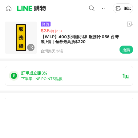
筆記
降價
$35
(降$15)
【W.I.P】400系列標示牌-服務鈴 056 台灣
製 /個｜領券最高折$220
搶購
台灣樂天市場
訂單成立賺3%
1
點
下單享LINE POINTS點數