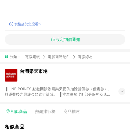
價格趨勢怎麼看？
設定到價通知
分類：
電腦電玩
電腦週邊配件
電腦線材
台灣樂天市場
▐ LINE POINTS 點數回饋依照樂天提供扣除折價券（優惠券）、
與運費後之最終金額進行計算。 ▐ 注意事項 (1) 部分服務及店家
不符合贈點資格，購買後將不贈送 LINE POINTS 點數，亦不得使
用點數紅包，如：ezcook 美食廚房、樂天市場商家付款中心、
Smart mobile、神腦生活、JS巨盛、樂天KOBO電子書，請詳閱
相似商品
熱銷排行榜
商品描述
LINE POINTS 加碼店家清單
（https://lin.ee/1MCw7pe/rcfk）。 (2) 需透過 LINE 購物前往
相似商品
台灣樂天市場，並在同一瀏覽器於24小時內結帳，才享有 LINE