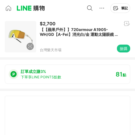
筆記
$2,700
【【蘋果戶外】】720armour A1905-
WH/GD【A-Fei】消光白/金 運動太陽眼鏡 墨
鏡 運動眼鏡
搶購
台灣樂天市場
訂單成立賺3%
81
點
下單享LINE POINTS點數