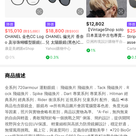
$12,802
降價
降價
降價
【VintageShop solo
$15,010
$18,800
$25
(降$5,690)
(降$900)
日本直送中古包專賣
CHANEL 金色CC Log
CHANEL 偏光片 香奈
Stri
店】CHANEL 香奈兒
亞洲跨境設計購物平台
o 及珍珠蝴蝶型眼鏡(黑
兒 太陽眼鏡(黑色)CH5
asse
太陽眼鏡 黑色 經典雙
Pinkoi
色)
458
康是美網購eShop
Yahoo購物中心
Carte
1%
C LOGO 5208Q vinta
0%
0.3%
0.
ge 古著 zxav3n
商品描述
全系列 720armour 運動眼鏡： 飛磁換片 飛磁換片．Tack 飛磁換片．R
ock 飛磁換片．Spike 飛磁換片．Dart 專業系列 專業系列．Hitman 經
典系列 經典系列．Rider 衝浪系列 近視系列 兒童系列 配件、備品 📢本
商品包含眼鏡盒、眼鏡布 📣所有商品圖片會因電腦螢幕色差、角度光線
等因素，照片與實物會略有差別，商品以實物為準。 "A-Fei，無拘無束
的自由與輕盈，勇敢飛翔於每一個挑戰之間" 俐落、簡約設計，提供開闊
視野與全方位抗UV保護。 輕量細框與高抓力防滑鏡腳設計，穩定舒適，
無懼風雨挑戰。 戴上它，與速度同行，定義你的運動美學！ ※720 BioGr