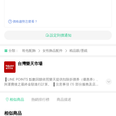
價格趨勢怎麼看？
設定到價通知
分類：
鞋包配飾
女性飾品配件
精品眼/墨鏡
台灣樂天市場
▐ LINE POINTS 點數回饋依照樂天提供扣除折價券（優惠券）、
與運費後之最終金額進行計算。 ▐ 注意事項 (1) 部分服務及店家
不符合贈點資格，購買後將不贈送 LINE POINTS 點數，亦不得使
用點數紅包，如：ezcook 美食廚房、樂天市場商家付款中心、
Smart mobile、神腦生活、JS巨盛、樂天KOBO電子書，請詳閱
相似商品
熱銷排行榜
商品描述
LINE POINTS 加碼店家清單
（https://lin.ee/1MCw7pe/rcfk）。 (2) 需透過 LINE 購物前往
相似商品
台灣樂天市場，並在同一瀏覽器於24小時內結帳，才享有 LINE