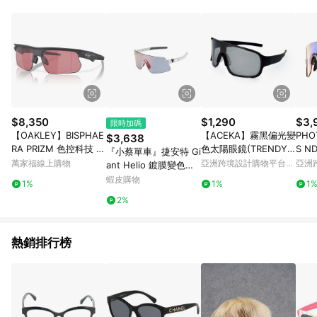
POINTS 回饋。 (3) 若購買之訂單（包含預購商品）未符合樂天
市場 45 天內完成訂單出貨及結帳，則不符合贈點資格。 (4) 如
使用APP、或中途瀏覽比價網、回饋網、Google等其他網頁、或
由網頁版(電腦版/手機版網頁)切換為App都將會造成追蹤中斷而
無法進行 LINE POINTS 回饋。 (5) LINE 購物為購物資訊整合性
平台，商品資料更新會有時間差，如顯示之商品規格、顏色、價
位、贈品與台灣樂天市場銷售網頁不符，以銷售網頁標示為準。
(6) 導購訂單已逾 365 天，根據台灣樂天回饋規定，逾期訂單將
不符合回饋資格。 (7) 若上述或其他原因，致使消費者無接收到
$8,350
$1,290
$3,
限時加碼
點數回饋或點數回饋有爭議，台灣樂天市場保有更改條款與法律
【OAKLEY】BISPHAE
【ACEKA】霧黑偏光變
PHO
$3,638
追訴之權利，活動詳情以樂天市場網站公告為準。
RA PRIZM 色控科技 高
色太陽眼鏡(TRENDY
S 
『小蔡單車』捷安特 Gi
爾夫用鏡片 運動太陽眼
休閒運動系列)
萬家福線上購物
亞洲跨境設計購物平台
亞洲
ant Helio 鍍膜變色款
鏡
Pinkoi
Pinko
全天候變色 太陽眼鏡/
蝦皮購物
1%
1%
1
眼鏡/風鏡 頂級 公路
2%
車/登山車/自行車
熱銷排行榜